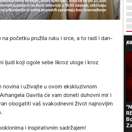
e na početku pružila ruku i srce, a to radi i dan-
mi ljudi koji ogole sebe Iikroz uloge i kroz
h novina i uživajte u ovom ekskluzivnom
Arhangela Gavrila će vam doneti duhovni mir i
an obogatiti vaš svakodnevni život najnovijim
"
.
RE
Bo
Za
oklonima i inspirativnim sadržajem!
p