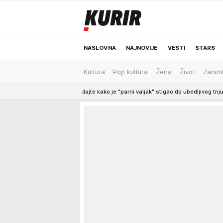
NASLOVNA
NAJNOVIJE
VESTI
STARS
Kultura
Pop kultura
Žena
Život
Zaniml
ODRŽIVA BUDUĆNOST
REGION
NEWS
e kako je "parni valjak" stigao do ubedljivog trijumfa (VIDEO)
7:52
IZBACIO