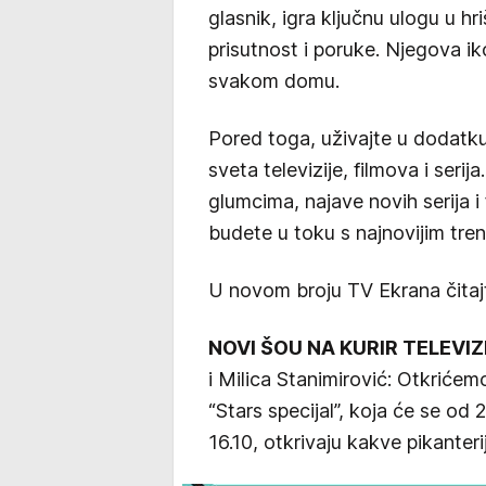
glasnik, igra ključnu ulogu u hr
prisutnost i poruke. Njegova i
svakom domu.
Pored toga, uživajte u dodatk
sveta televizije, filmova i serij
glumcima, najave novih serija i
budete u toku s najnovijim tr
U novom broju TV Ekrana čitaj
NOVI ŠOU NA KURIR TELEVIZI
i Milica Stanimirović: Otkrićemo
“Stars specijal”, koja će se od 2
16.10, otkrivaju kakve pikanter