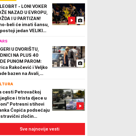
oriju!
LEOBRT - LONI VOKER
ŽE NAZAD U EVROPU,
ŽDA I U PARTIZAN!
no-beli će imati šansu,
i postoji jedan VELIKI
OBLEM!
ARS
GERI U DVORIŠTU,
DNICI NA PLUS 40
DE PUNOM PAROM:
rica Rakočević i Veljko
ade bazen na Avali,
kazali dokle su stigli
LTURA
a cesti Petrovačkoj
jeglice i trista djece u
loni" Potresni stihovi
anka Ćopića podsećaju
 stravični zločin
jetinjstvo su mi
ali..."
Sve najnovije vesti