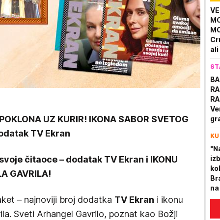
ist
VE
MO
MO
Cr
al
PR
ST
BA
RA
RA
Ve
POKLONA UZ KURIR! IKONA SABOR SVETOG
gr
po
datak TV Ekran
KU
"N
svoje čitaoce – dodatak TV Ekran i IKONU
izb
ko
A GAVRILA!
Br
na
"D
ket – najnoviji broj dodatka
TV Ekran
i ikonu
ukr
a. Sveti Arhangel Gavrilo, poznat kao Božji