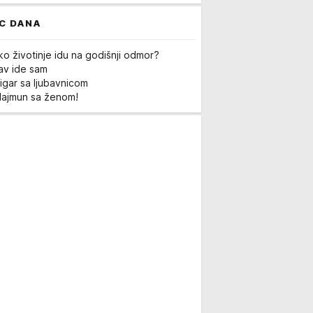
C DANA
ko životinje idu na godišnji odmor?
Lav ide sam
igar sa ljubavnicom
Majmun sa ženom!