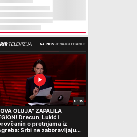
NAJNOVIJE
NAJGLEDANIJE
03:15
NOVA OLUJA" ZAPALILA
GION! Drecun, Lukić i
rovčanin o pretnjama iz
greba: Srbi ne zaboravljaju
rogon