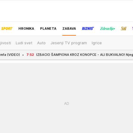
HRONIKA
PLANETA
ZABAVA
jivosti
Ludi svet
Auto
Jesenji TV program
Igrice
IZBOR UREDNIKA
 ŠAMPIONA KROZ KONOPCE - ALI BUKVALNO! Njegov razoran udarac postao UMETNIČ