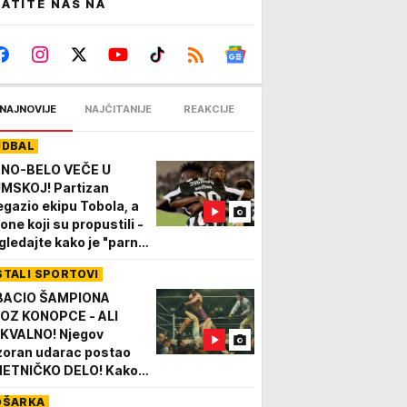
ATITE NAS NA
NAJNOVIJE
NAJČITANIJE
REAKCIJE
UDBAL
NO-BELO VEČE U
MSKOJ! Partizan
egazio ekipu Tobola, a
one koji su propustili -
gledajte kako je "parni
ljak" stigao do
STALI SPORTOVI
edljivog trijumfa
IDEO)
BACIO ŠAMPIONA
OZ KONOPCE - ALI
KVALNO! Njegov
zoran udarac postao
ETNIČKO DELO! Kako
"Divlji bik iz Pampe"
OŠARKA
dnim udarcem ušao u