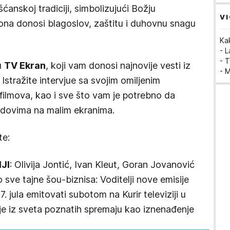
išćanskoj tradiciji, simbolizujući Božju
VI
kona donosi blagoslov, zaštitu i duhovnu snagu
Ka
- 
- T
u
TV Ekran
, koji vam donosi najnovije vesti iz
- 
a. Istražite intervjue sa svojim omiljenim
 filmova, kao i sve što vam je potrebno da
endovima na malim ekranima.
te:
JI
: Olivija Jontić, Ivan Kleut, Goran Jovanović
 sve tajne šou-biznisa: Voditelji nove emisije
7. jula emitovati subotom na Kurir televiziji u
ije iz sveta poznatih spremaju kao iznenađenje