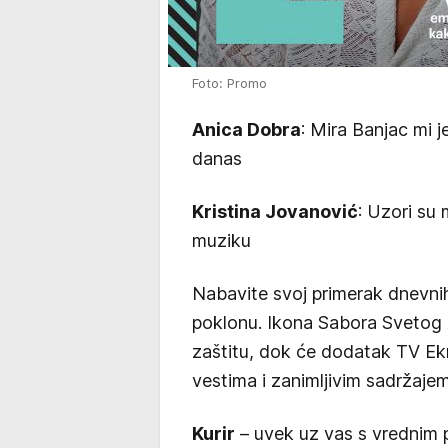
Foto: Promo
Anica Dobra
: Mira Banjac mi j
danas
Kristina Jovanović
: Uzori su 
muziku
Nabavite svoj primerak dnevni
poklonu. Ikona Sabora Svetog 
zaštitu, dok će dodatak TV Ekr
vestima i zanimljivim sadržajem
Kurir
– uvek uz vas s vrednim p