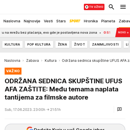
TV UŽIVO
Naslovna
Najnovije
Vesti
Stars
Hronika
Planeta
Zaba
žu bez plaćanja, evo gde je postavljena nova zona
0:51
UHAPŠEN BAHATI VOZ
NOVO
→
KULTURA
POP KULTURA
ŽENA
ŽIVOT
ZANIMLJIVOSTI
LU
Naslovna
Zabava
Kultura
Održana sednica skupštine UFUS AFA za
VAŽNO
ODRŽANA SEDNICA SKUPŠTINE UFUS
AFA ZAŠTITE: Među temama naplata
tantijema za filmske autore
Sub, 17.06.2023. 23:00h
→ 21:51h
Dodajte Kurir u vaš Google izbor