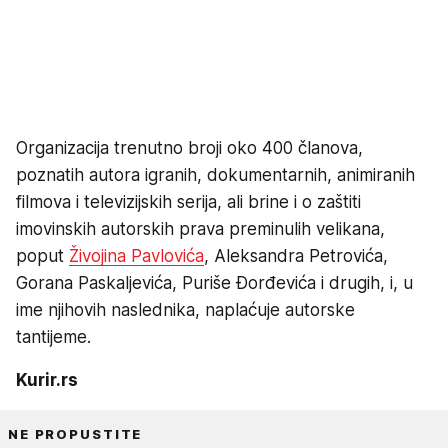
Organizacija trenutno broji oko 400 članova,
poznatih autora igranih, dokumentarnih, animiranih
filmova i televizijskih serija, ali brine i o zaštiti
imovinskih autorskih prava preminulih velikana,
poput
Živojina Pavlovića
, Aleksandra Petrovića,
Gorana Paskaljevića, Puriše Đorđevića i drugih, i, u
ime njihovih naslednika, naplaćuje autorske
tantijeme.
Kurir.rs
NE PROPUSTITE