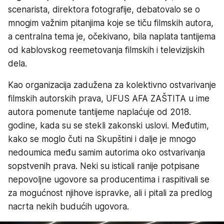
scenarista, direktora fotografije, debatovalo se o
mnogim važnim pitanjima koje se tiču filmskih autora,
a centralna tema je, očekivano, bila naplata tantijema
od kablovskog reemetovanja filmskih i televizijskih
dela.
Kao organizacija zadužena za kolektivno ostvarivanje
filmskih autorskih prava, UFUS AFA ZAŠTITA u ime
autora pomenute tantijeme naplaćuje od 2018.
godine, kada su se stekli zakonski uslovi. Međutim,
kako se moglo čuti na Skupštini i dalje je mnogo
nedoumica među samim autorima oko ostvarivanja
sopstvenih prava. Neki su isticali ranije potpisane
nepovoljne ugovore sa producentima i raspitivali se
za mogućnost njihove ispravke, ali i pitali za predlog
nacrta nekih budućih ugovora.