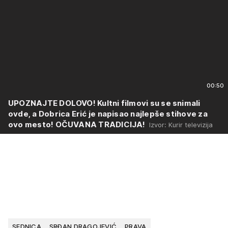
00:50
UPOZNAJTE DOLOVO! Kultni filmovi su se snimali
ovde, a Dobrica Erić je napisao najlepše stihove za
ovo mesto! OČUVANA TRADICIJA!
Izvor: Kurir televizija
SEDNICA
SRĐAN DRAGOJEVIĆ
PRAVA