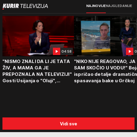
NAJNOVIJE
NAJGLEDANIJE
04:58
0
"NISMO ZNALI DA LI JE TATA
"NIKO NIJE REAGOVAO, JA
ŽIV, A MAMA GA JE
SAM SKOČIO U VODU!" Boj
PREPOZNALA NA TELEVIZIJI"
ispričao detalje dramatič
Gosti Usijanja o "Oluji",
spasavanja bake u Grčkoj
egzodusu Srba i stravičnim
svedočenjima
Vidi sve