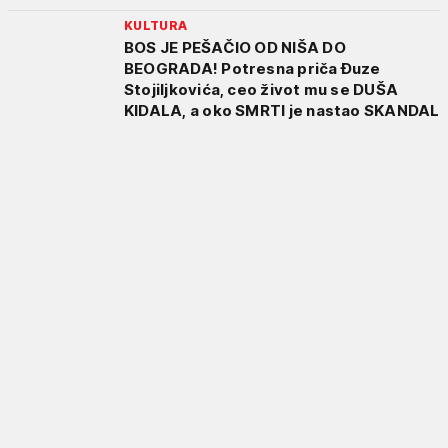
KULTURA
BOS JE PEŠAČIO OD NIŠA DO
BEOGRADA! Potresna priča Đuze
Stojiljkovića, ceo život mu se DUŠA
KIDALA, a oko SMRTI je nastao SKANDAL