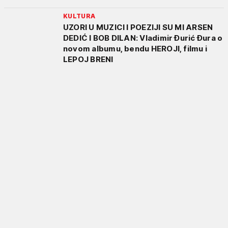
KULTURA
UZORI U MUZICI I POEZIJI SU MI ARSEN
DEDIĆ I BOB DILAN: Vladimir Đurić Đura o
novom albumu, bendu HEROJI, filmu i
LEPOJ BRENI