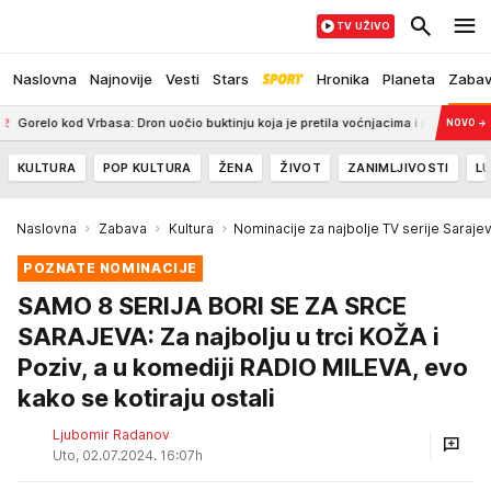
TV UŽIVO
Naslovna
Najnovije
Vesti
Stars
Hronika
Planeta
Zaba
asa: Dron uočio buktinju koja je pretila voćnjacima i pčelinjacima, hitno reagoval
NOVO
→
KULTURA
POP KULTURA
ŽENA
ŽIVOT
ZANIMLJIVOSTI
LU
Naslovna
Zabava
Kultura
Nominacije za najbolje TV serije Saraje
POZNATE NOMINACIJE
SAMO 8 SERIJA BORI SE ZA SRCE
SARAJEVA: Za najbolju u trci KOŽA i
Poziv, a u komediji RADIO MILEVA, evo
kako se kotiraju ostali
Ljubomir Radanov
Uto, 02.07.2024. 16:07h