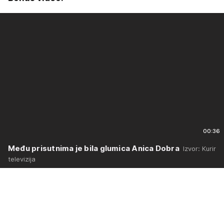
00:36
Među prisutnima je bila glumica Anica Dobra
Izvor: Kurir
televizija