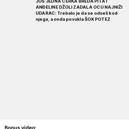
JOŠ JEDNA ĆERKA BREDA PITA I
ANĐELINE DŽOLI ZADALA OCU NAJNIŽI
UDARAC: Trebalo je da se odseli kod
njega, a onda povukla ŠOK POTEZ
Bonus video: