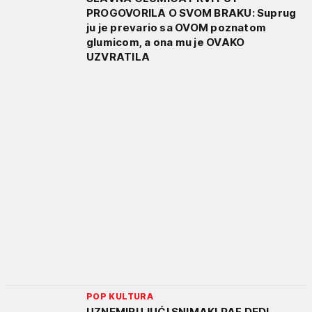
PROGOVORILA O SVOM BRAKU: Suprug
ju je prevario sa OVOM poznatom
glumicom, a ona mu je OVAKO
UZVRATILA
POP KULTURA
UZNEMIRUJUĆI SNIMAK! PAF DEDI