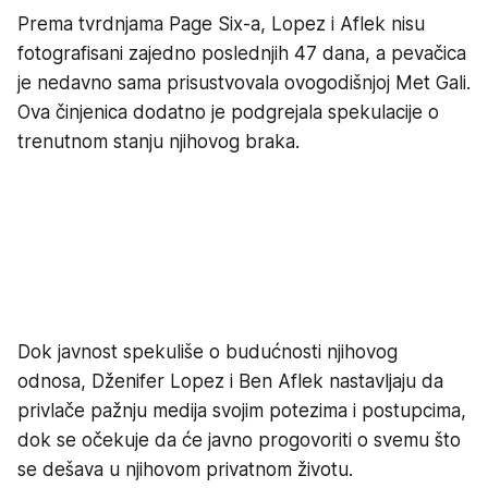
Prema tvrdnjama Page Six-a, Lopez i Aflek nisu
fotografisani zajedno poslednjih 47 dana, a pevačica
je nedavno sama prisustvovala ovogodišnjoj Met Gali.
Ova činjenica dodatno je podgrejala spekulacije o
trenutnom stanju njihovog braka.
Dok javnost spekuliše o budućnosti njihovog
odnosa, Dženifer Lopez i Ben Aflek nastavljaju da
privlače pažnju medija svojim potezima i postupcima,
dok se očekuje da će javno progovoriti o svemu što
se dešava u njihovom privatnom životu.