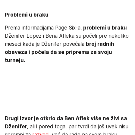
Problemi u braku
Prema informacijama Page Six-a,
problemi u braku
Dženifer Lopez i Bena Afleka su počeli pre nekoliko
meseci kada je Dženifer povećala
broj radnih
obaveza i počela da se priprema za svoju
turneju.
Drugi izvor je otkrio da Ben Aflek više ne živi sa
Dženifer,
ali i pored toga, par tvrdi da još uvek nisu
spremni za
razvod
, već da rade na svom braku.