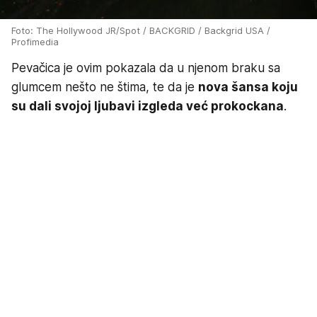
Foto: The Hollywood JR/Spot / BACKGRID / Backgrid USA /
Profimedia
Pevačica je ovim pokazala da u njenom braku sa
glumcem nešto ne štima, te da je
nova šansa koju
su dali svojoj ljubavi izgleda već prokockana
.