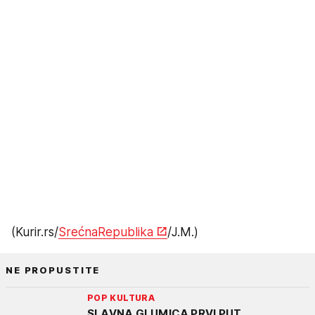
(Kurir.rs/
SrećnaRepublika
/J.M.)
NE PROPUSTITE
POP KULTURA
SLAVNA GLUMICA PRVI PUT