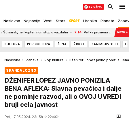
TV UŽIVO
Naslovna
Najnovije
Vesti
Stars
Hronika
Planeta
Zaba
 helikopteri non stop u vazduhu
7:14
Velika promena za vernike na Veliku Gosp
NOVO
→
KULTURA
POP KULTURA
ŽENA
ŽIVOT
ZANIMLJIVOSTI
LU
Naslovna
Zabava
Pop kultura
Dženifer Lopez javno ponizila Bena
SKANDALOZNO
DŽENIFER LOPEZ JAVNO PONIZILA
BENA AFLEKA: Slavna pevačica i dalje
ne pominje razvod, ali o OVOJ UVREDI
bruji cela javnost
Pet, 17.05.2024. 23:15h
→ 22:40h