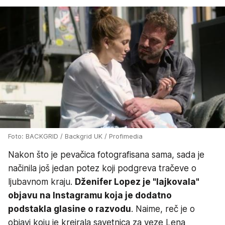
Foto: BACKGRID / Backgrid UK / Profimedia
Nakon što je pevačica fotografisana sama, sada je
načinila još jedan potez koji podgreva tračeve o
ljubavnom kraju.
Dženifer Lopez je "lajkovala"
objavu na Instagramu koja je dodatno
podstakla glasine o razvodu
. Naime, reč je o
objavi koju je kreirala savetnica za veze Lena