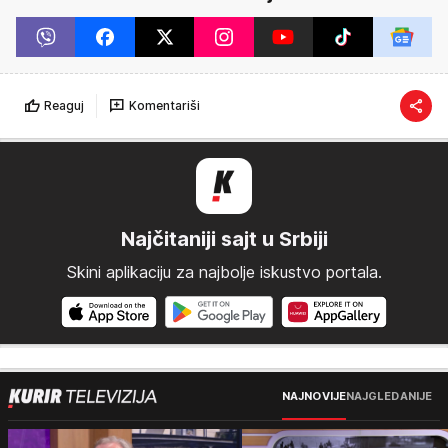
Reaguj
Komentariši
Najčitaniji sajt u Srbiji
Skini aplikaciju za najbolje iskustvo portala.
NAJNOVIJE
NAJGLEDANIJE