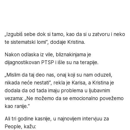
„Izgubiš sebe dok si tamo, kao da si u zatvoru i neko
te sistematski lomi“, dodaje Kristina.
Nakon odlaska iz vile, bliznakinjama je
dijagnostikovan PTSP i išle su na terapije.
„Mislim da taj deo nas, onaj koji su nam oduzeli,
nikada neće nestati“, rekla je Karisa, a Kristina je
dodala da od tada imaju problema u ljubavnim
vezama: „Ne možemo da se emocionalno povežemo
kao ranije.“
Ali tri godine kasnije, u najnovijem intervjuu za
People, kažu: