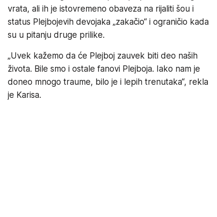
vrata, ali ih je istovremeno obaveza na rijaliti šou i
status Plejbojevih devojaka „zakačio“ i ograničio kada
su u pitanju druge prilike.
„Uvek kažemo da će Plejboj zauvek biti deo naših
života. Bile smo i ostale fanovi Plejboja. Iako nam je
doneo mnogo traume, bilo je i lepih trenutaka“, rekla
je Karisa.