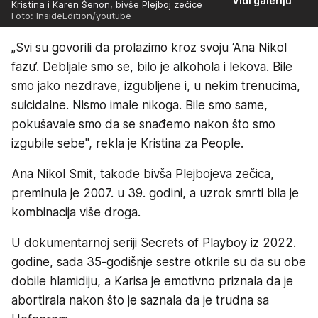
Vidi galeriju
Kristina i Karen Šenon, bivše Plejboj zečice
Foto: InsideEdition/youtube
„Svi su govorili da prolazimo kroz svoju ‘Ana Nikol
fazu’. Debljale smo se, bilo je alkohola i lekova. Bile
smo jako nezdrave, izgubljene i, u nekim trenucima,
suicidalne. Nismo imale nikoga. Bile smo same,
pokušavale smo da se snađemo nakon što smo
izgubile sebe", rekla je Kristina za People.
Ana Nikol Smit, takođe bivša Plejbojeva zečica,
preminula je 2007. u 39. godini, a uzrok smrti bila je
kombinacija više droga.
U dokumentarnoj seriji Secrets of Playboy iz 2022.
godine, sada 35-godišnje sestre otkrile su da su obe
dobile hlamidiju, a Karisa je emotivno priznala da je
abortirala nakon što je saznala da je trudna sa