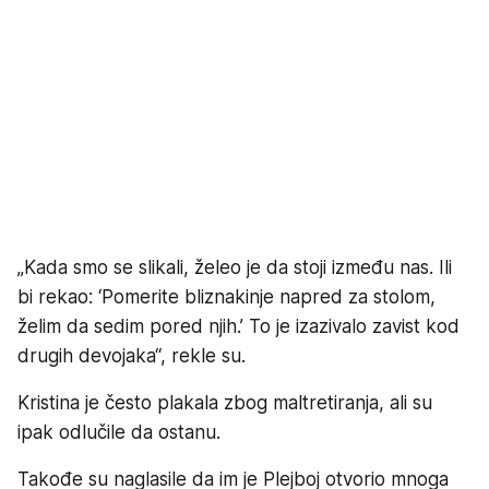
„Kada smo se slikali, želeo je da stoji između nas. Ili
bi rekao: ‘Pomerite bliznakinje napred za stolom,
želim da sedim pored njih.’ To je izazivalo zavist kod
drugih devojaka“, rekle su.
Kristina je često plakala zbog maltretiranja, ali su
ipak odlučile da ostanu.
Takođe su naglasile da im je Plejboj otvorio mnoga