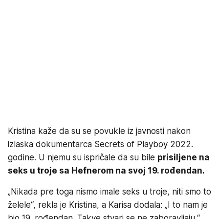
Kristina kaže da su se povukle iz javnosti nakon
izlaska dokumentarca Secrets of Playboy 2022.
godine. U njemu su ispričale da su bile
prisiljene na
seks u troje sa Hefnerom na svoj 19. rođendan.
„Nikada pre toga nismo imale seks u troje, niti smo to
želele“, rekla je Kristina, a Karisa dodala: „I to nam je
bio 19. rođendan. Takve stvari se ne zaboravljaju.“