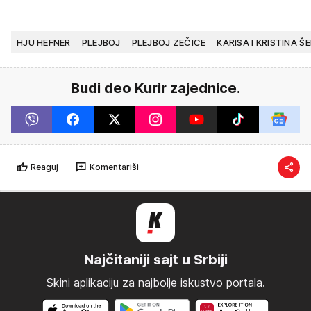
HJU HEFNER
PLEJBOJ
PLEJBOJ ZEČICE
KARISA I KRISTINA Š
Budi deo Kurir zajednice.
Reaguj
Komentariši
Najčitaniji sajt u Srbiji
Skini aplikaciju za najbolje iskustvo portala.