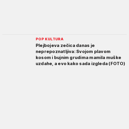
POP KULTURA
Plejbojeva zečica danas je
neprepoznatljiva: Svojom plavom
kosom i bujnim grudima mamila muške
uzdahe, a evo kako sada izgleda (FOTO)