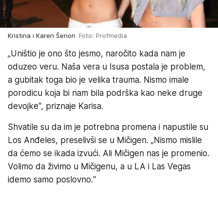
Kristina i Karen Šenon
Foto: Profmedia
„Uništio je ono što jesmo, naročito kada nam je
oduzeo veru. Naša vera u Isusa postala je problem,
a gubitak toga bio je velika trauma. Nismo imale
porodicu koja bi nam bila podrška kao neke druge
devojke“, priznaje Karisa.
Shvatile su da im je potrebna promena i napustile su
Los Anđeles, preselivši se u Mičigen. „Nismo mislile
da ćemo se ikada izvući. Ali Mičigen nas je promenio.
Volimo da živimo u Mičigenu, a u LA i Las Vegas
idemo samo poslovno.“