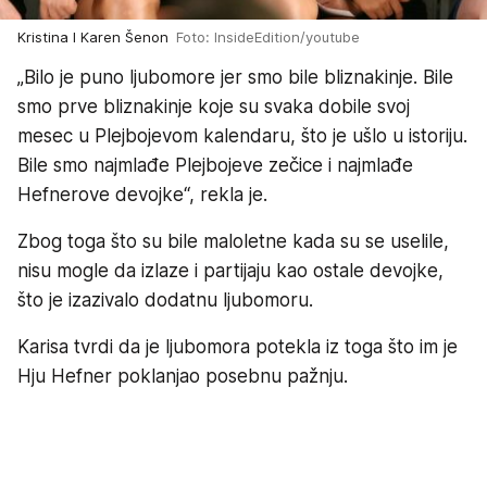
Kristina I Karen Šenon
Foto: InsideEdition/youtube
„Bilo je puno ljubomore jer smo bile bliznakinje. Bile
smo prve bliznakinje koje su svaka dobile svoj
mesec u Plejbojevom kalendaru, što je ušlo u istoriju.
Bile smo najmlađe Plejbojeve zečice i najmlađe
Hefnerove devojke“, rekla je.
Zbog toga što su bile maloletne kada su se uselile,
nisu mogle da izlaze i partijaju kao ostale devojke,
što je izazivalo dodatnu ljubomoru.
Karisa tvrdi da je ljubomora potekla iz toga što im je
Hju Hefner poklanjao posebnu pažnju.