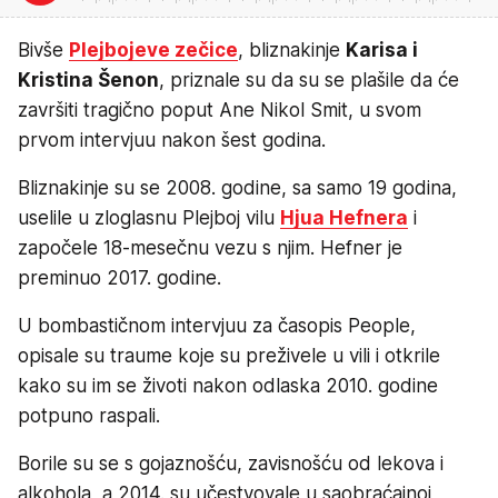
Bivše
Plejbojeve zečice
, bliznakinje
Karisa i
Kristina Šenon
, priznale su da su se plašile da će
završiti tragično poput Ane Nikol Smit, u svom
prvom intervjuu nakon šest godina.
Bliznakinje su se 2008. godine, sa samo 19 godina,
uselile u zloglasnu Plejboj vilu
Hjua Hefnera
i
započele 18-mesečnu vezu s njim. Hefner je
preminuo 2017. godine.
U bombastičnom intervjuu za časopis People,
opisale su traume koje su preživele u vili i otkrile
kako su im se životi nakon odlaska 2010. godine
potpuno raspali.
Borile su se s gojaznošću, zavisnošću od lekova i
alkohola, a 2014. su učestvovale u saobraćajnoj