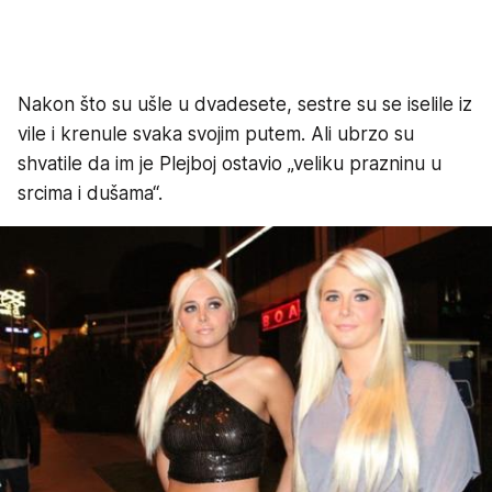
Nakon što su ušle u dvadesete, sestre su se iselile iz
vile i krenule svaka svojim putem. Ali ubrzo su
shvatile da im je Plejboj ostavio „veliku prazninu u
srcima i dušama“.