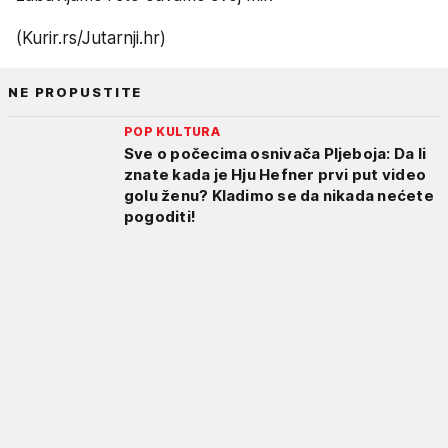
(Kurir.rs/Jutarnji.hr)
NE PROPUSTITE
POP KULTURA
Sve o počecima osnivača Pljeboja: Da li
znate kada je Hju Hefner prvi put video
golu ženu? Kladimo se da nikada nećete
pogoditi!