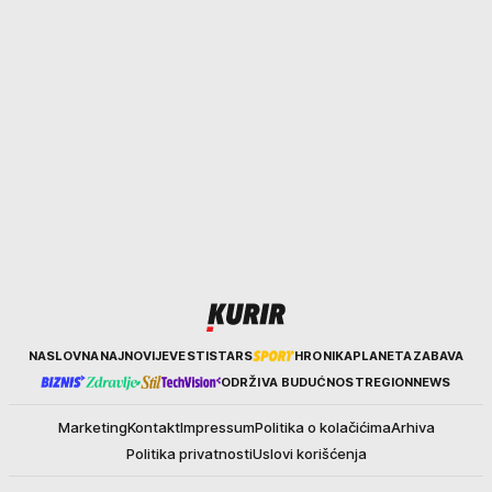
Kurir
NASLOVNA
NAJNOVIJE
VESTI
STARS
HRONIKA
PLANETA
ZABAVA
ODRŽIVA BUDUĆNOST
REGION
NEWS
Marketing
Kontakt
Impressum
Politika o kolačićima
Arhiva
Politika privatnosti
Uslovi korišćenja