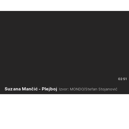
02:51
Suzana Mančić - Plejboj
Izvor: MONDO/Stefan Stojanović