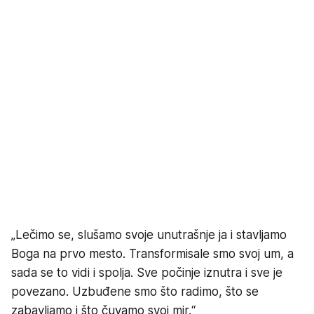
„Lečimo se, slušamo svoje unutrašnje ja i stavljamo
Boga na prvo mesto. Transformisale smo svoj um, a
sada se to vidi i spolja. Sve počinje iznutra i sve je
povezano. Uzbuđene smo što radimo, što se
zabavljamo i što čuvamo svoj mir.“