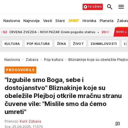
TV UŽIVO
Naslovna
Najnovije
Vesti
Stars
Hronika
Planeta
Zaba
A ZVEZDA - NOVI PAZAR: Enem pogodio stativu
20:01
U Srbiji aktivno 6 pož
NOVO
→
KULTURA
POP KULTURA
ŽENA
ŽIVOT
ZANIMLJIVOSTI
LU
Naslovna
Zabava
Pop kultura
Bliznakinje koje su obeležile Plejbo
PROGOVORILE
"Izgubile smo Boga, sebe i
dostojanstvo" Bliznakinje koje su
obeležile Plejboj otkrile mračnu stranu
čuvene vile: "Mislile smo da ćemo
umreti"
Prenosi:
Kurir Zabava
Sre, 25.06.2025. 11:57h