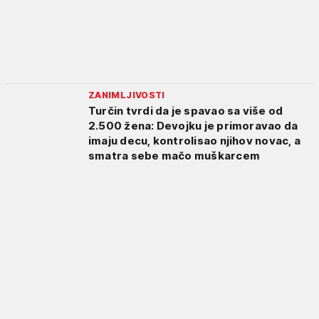
ZANIMLJIVOSTI
Turčin tvrdi da je spavao sa više od
2.500 žena: Devojku je primoravao da
imaju decu, kontrolisao njihov novac, a
smatra sebe mačo muškarcem