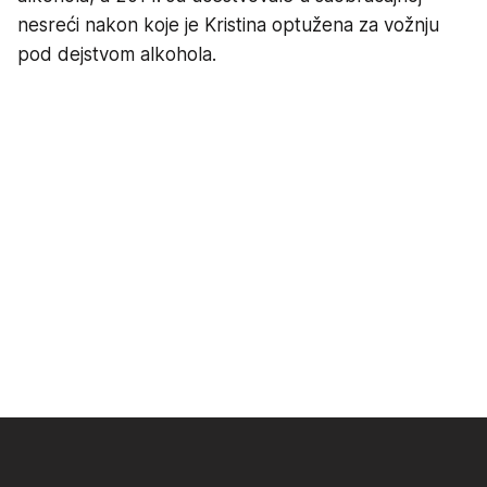
nesreći nakon koje je Kristina optužena za vožnju
pod dejstvom alkohola.