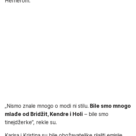
Hefnerom.
„Nismo znale mnogo o modi ni stilu.
Bile smo mnogo
mlađe od Bridžit, Kendre i Holi
– bile smo
tinejdžerke”, rekle su.
Karisa i Kristina su bile obožavateljke rijaliti emisije