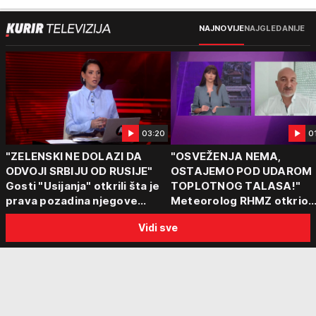
NAJNOVIJE
NAJGLEDANIJE
03:20
0
"ZELENSKI NE DOLAZI DA
"OSVEŽENJA NEMA,
ODVOJI SRBIJU OD RUSIJE"
OSTAJEMO POD UDAROM
Gosti "Usijanja" otkrili šta je
TOPLOTNOG TALASA!"
prava pozadina njegove
Meteorolog RHMZ otkrio
posete Beogradu
kakvo vreme nas čeka do
Vidi sve
kraja avgusta