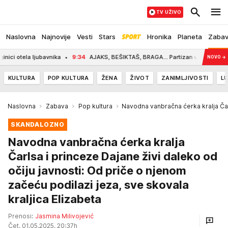
TV UŽIVO
Naslovna
Najnovije
Vesti
Stars
Hronika
Planeta
Zaba
ela ljubavnika
9:34
AJAKS, BEŠIKTAŠ, BRAGA... Partizan upao u odabrano dru
NOVO
→
KULTURA
POP KULTURA
ŽENA
ŽIVOT
ZANIMLJIVOSTI
LU
Naslovna
Zabava
Pop kultura
Navodna vanbračna ćerka kralja Čarl
SKANDALOZNO
Navodna vanbračna ćerka kralja
Čarlsa i princeze Dajane živi daleko od
očiju javnosti: Od priče o njenom
začeću podilazi jeza, sve skovala
kraljica Elizabeta
Prenosi:
Jasmina Milivojević
Čet, 01.05.2025. 20:37h