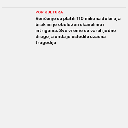
POP KULTURA
Venčanje su platili 110 miliona dolara, a
brak im je obeležen skanalima i
intrigama: Sve vreme su varali jedno
drugo, a onda je usledila užasna
tragedija