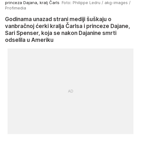
princeza Dajana, kralj Čarls
Foto: Philippe Ledru / akg-images /
Profimedia
Godinama unazad strani mediji šuškaju o
vanbračnoj ćerki kralja Čarlsa i princeze Dajane,
Sari Spenser, koja se nakon Dajanine smrti
odselila u Ameriku