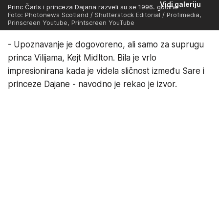
Vidi galeriju
Princ Čarls i princeza Dajana razveli su se 1996. godine
Foto: Photonews Scotland / Shutterstock Editorial / Profimedia,
Prinscreen Youtube, Printscreen YouTube
- Upoznavanje je dogovoreno, ali samo za suprugu
princa Vilijama, Kejt Midlton. Bila je vrlo
impresionirana kada je videla sličnost između Sare i
princeze Dajane - navodno je rekao je izvor.