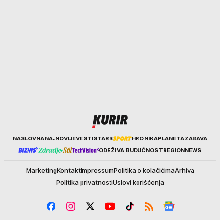
Kurir
NASLOVNA
NAJNOVIJE
VESTI
STARS
HRONIKA
PLANETA
ZABAVA
ODRŽIVA BUDUĆNOST
REGION
NEWS
Marketing
Kontakt
Impressum
Politika o kolačićima
Arhiva
Politika privatnosti
Uslovi korišćenja