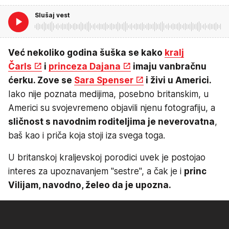
Slušaj vest
Već nekoliko godina šuška se kako
kralj
Čarls
i
princeza Dajana
imaju vanbračnu
ćerku. Zove se
Sara Spenser
i živi u Americi.
Iako nije poznata medijima, posebno britanskim, u
Americi su svojevremeno objavili njenu fotografiju, a
sličnost s navodnim roditeljima je neverovatna
,
baš kao i priča koja stoji iza svega toga.
U britanskoj kraljevskoj porodici uvek je postojao
interes za upoznavanjem "sestre", a čak je i
princ
Vilijam, navodno, želeo da je upozna.