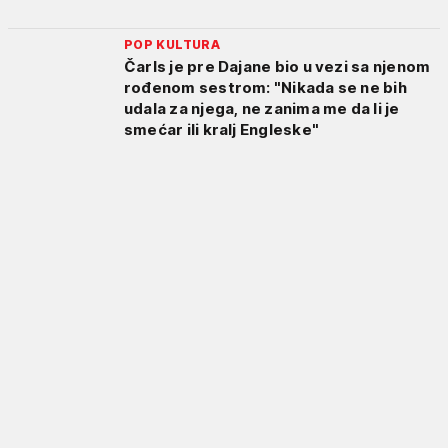
POP KULTURA
Čarls je pre Dajane bio u vezi sa njenom
rođenom sestrom: "Nikada se ne bih
udala za njega, ne zanima me da li je
smećar ili kralj Engleske"