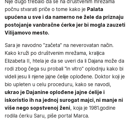
Nije dugo trebalo da se na društvenim mrežama
počnu stvarati priče o tome kako je
Palata
upućena u sve i da namerno ne žele da priznaju
postojanje vanbračne ćerke jer bi mogla zauzeti
Vilijamovo mesto.
Sara je navodno "začeta" na neverovatan način.
Kako kruži po društvenim mrežama, kraljica
Elizabeta II, htela je da se uveri da li Dajana može da
rodi zbog čega su probali "in vitro" oplodnju kako bi
videli jesu li njene jajne ćelije oplođene. Doktor koji je
bio upleten u celu proceduru, kako se navodi,
ukrao je Dajanine oplođene jajne ćelije i
iskoristio ih na jednoj surogat majci, ni manje ni
više nego sopstvenoj ženi
, koja je 1981.godine
rodila ćerku Saru, piše portal Marca.