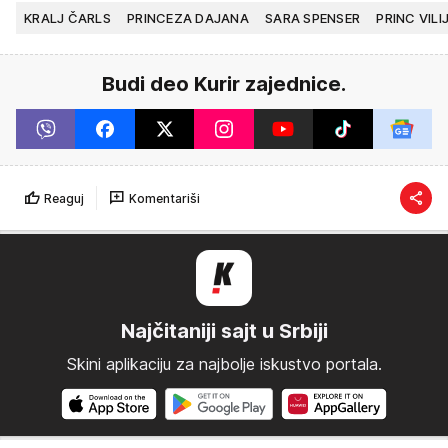
KRALJ ČARLS
PRINCEZA DAJANA
SARA SPENSER
PRINC VIL
Budi deo Kurir zajednice.
Reaguj
Komentariši
Najčitaniji sajt u Srbiji
Skini aplikaciju za najbolje iskustvo portala.