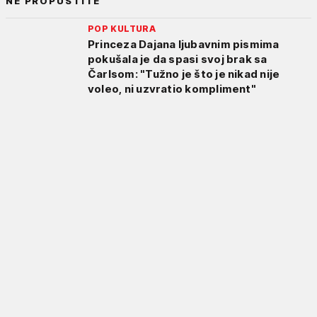
NE PROPUSTITE
POP KULTURA
Princeza Dajana ljubavnim pismima
pokušala je da spasi svoj brak sa
Čarlsom: "Tužno je što je nikad nije
voleo, ni uzvratio kompliment"