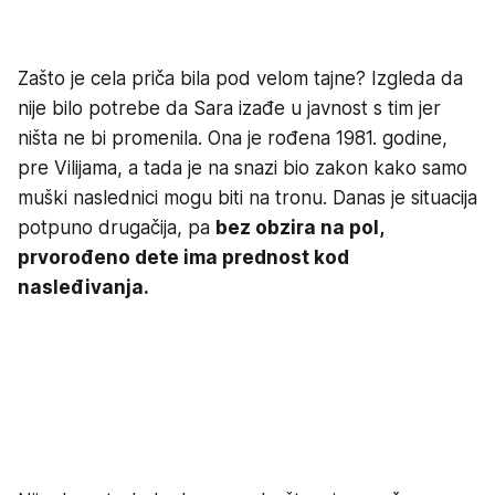
Zašto je cela priča bila pod velom tajne? Izgleda da
nije bilo potrebe da Sara izađe u javnost s tim jer
ništa ne bi promenila. Ona je rođena 1981. godine,
pre Vilijama, a tada je na snazi bio zakon kako samo
muški naslednici mogu biti na tronu. Danas je situacija
potpuno drugačija, pa
bez obzira na pol,
prvorođeno dete ima prednost kod
nasleđivanja.