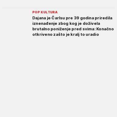
POP KULTURA
Dajana je Čarlsu pre 39 godina priredila
iznenađenje zbog kog je doživela
brutalno poniženje pred svima: Konačno
otkriveno zašto je kralj to uradio