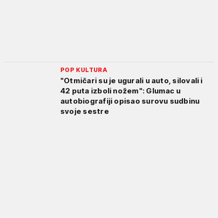
POP KULTURA
"Otmičari su je ugurali u auto, silovali i
42 puta izboli nožem": Glumac u
autobiografiji opisao surovu sudbinu
svoje sestre