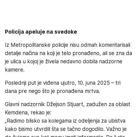
Policija apeluje na svedoke
Iz Metropolitanske policije nisu odmah komentarisali
detalje načina na koji je telo pronađeno, ali se zna da
je ulica u kojoj je živela nedavno dobila nadzorne
kamere.
Poslednji put je viđena ujutro, 10. juna 2025 – tri
dana pre nego što je pronađena mrtva.
Glavni nadzornik Džejson Stjuart, zadužen za oblast
Kemdena, rekao je:
„Radimo blisko sa kolegama iz odeljenja za ubistva
kako bismo utvrdili šta se tačno dogodilo. Važno je