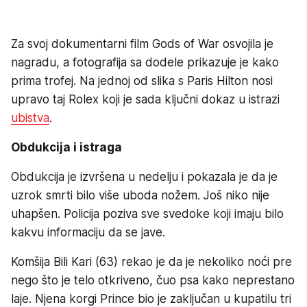
Za svoj dokumentarni film Gods of War osvojila je
nagradu, a fotografija sa dodele prikazuje je kako
prima trofej. Na jednoj od slika s Paris Hilton nosi
upravo taj Rolex koji je sada ključni dokaz u istrazi
ubistva
.
Obdukcija i istraga
Obdukcija je izvršena u nedelju i pokazala je da je
uzrok smrti bilo više uboda nožem. Još niko nije
uhapšen. Policija poziva sve svedoke koji imaju bilo
kakvu informaciju da se jave.
Komšija Bili Kari (63) rekao je da je nekoliko noći pre
nego što je telo otkriveno, čuo psa kako neprestano
laje. Njena korgi Prince bio je zaključan u kupatilu tri