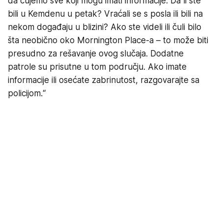
da čujemo sve koji mogu imati informacije. Da li ste
bili u Kemdenu u petak? Vraćali se s posla ili bili na
nekom događaju u blizini? Ako ste videli ili čuli bilo
šta neobično oko Mornington Place-a – to može biti
presudno za rešavanje ovog slučaja. Dodatne
patrole su prisutne u tom području. Ako imate
informacije ili osećate zabrinutost, razgovarajte sa
policijom.“