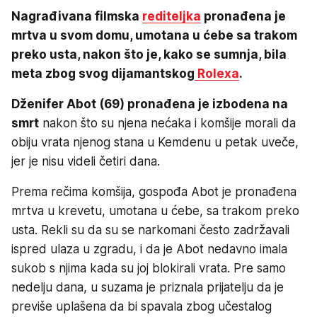
Nagrađivana filmska
rediteljka
pronađena je
mrtva u svom domu, umotana u ćebe sa trakom
preko usta, nakon što je, kako se sumnja, bila
meta zbog svog dijamantskog
Rolexa
.
Dženifer Abot (69) pronađena je izbodena na
smrt
nakon što su njena nećaka i komšije morali da
obiju vrata njenog stana u Kemdenu u petak uveče,
jer je nisu videli četiri dana.
Prema rečima komšija, gospođa Abot je pronađena
mrtva u krevetu, umotana u ćebe, sa trakom preko
usta. Rekli su da su se narkomani često zadržavali
ispred ulaza u zgradu, i da je Abot nedavno imala
sukob s njima kada su joj blokirali vrata. Pre samo
nedelju dana, u suzama je priznala prijatelju da je
previše uplašena da bi spavala zbog učestalog