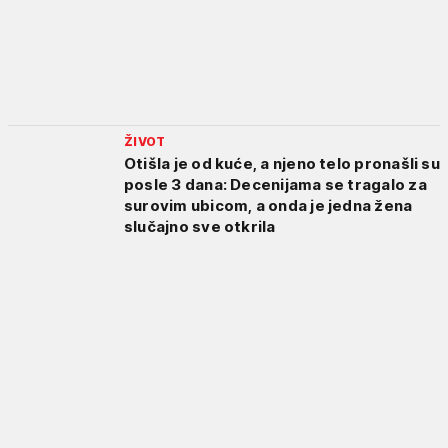
ŽIVOT
Otišla je od kuće, a njeno telo pronašli su
posle 3 dana: Decenijama se tragalo za
surovim ubicom, a onda je jedna žena
slučajno sve otkrila