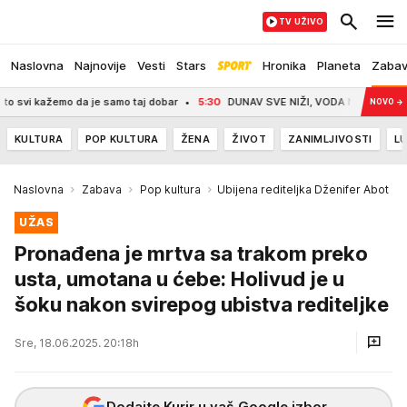
TV UŽIVO
Naslovna
Najnovije
Vesti
Stars
Hronika
Planeta
Zaba
o da je samo taj dobar
5:30
DUNAV SVE NIŽI, VODA NESTAJE PRED OČIMA: Vodo
NOVO
→
KULTURA
POP KULTURA
ŽENA
ŽIVOT
ZANIMLJIVOSTI
LU
Naslovna
Zabava
Pop kultura
Ubijena rediteljka Dženifer Abot
UŽAS
Pronađena je mrtva sa trakom preko
usta, umotana u ćebe: Holivud je u
šoku nakon svirepog ubistva rediteljke
Sre, 18.06.2025. 20:18h
Dodajte Kurir u vaš Google izbor