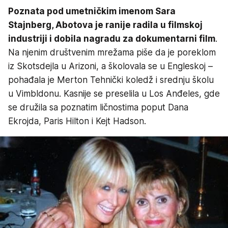
Poznata pod umetničkim imenom Sara
Stajnberg, Abotova je ranije radila u filmskoj
industriji i dobila nagradu za dokumentarni film
.
Na njenim društvenim mrežama piše da je poreklom
iz Skotsdejla u Arizoni, a školovala se u Engleskoj –
pohađala je Merton Tehnički koledž i srednju školu
u Vimbldonu. Kasnije se preselila u Los Anđeles, gde
se družila sa poznatim ličnostima poput Dana
Ekrojda, Paris Hilton i Kejt Hadson.