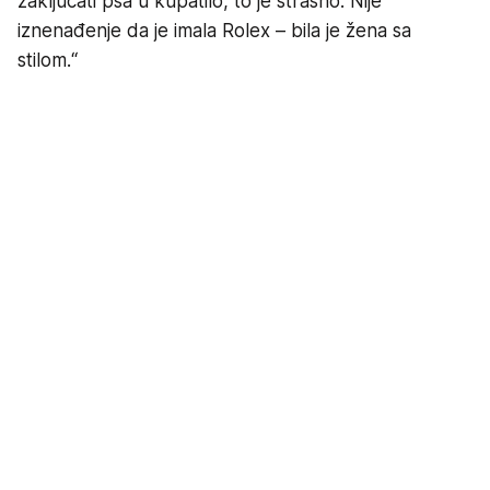
zaključati psa u kupatilo, to je strašno. Nije
iznenađenje da je imala Rolex – bila je žena sa
stilom.“