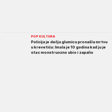
POP KULTURA
Policija je dečju glumicu pronašla mrtvu
u krevetiću: Imala je 10 godina kad ju je
otac monstruozno ubio i zapalio