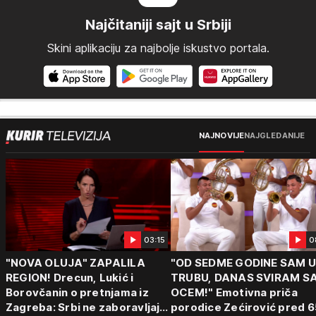
Najčitaniji sajt u Srbiji
Skini aplikaciju za najbolje iskustvo portala.
NAJNOVIJE
NAJGLEDANIJE
03:15
0
"NOVA OLUJA" ZAPALILA
"OD SEDME GODINE SAM 
REGION! Drecun, Lukić i
TRUBU, DANAS SVIRAM S
Borovčanin o pretnjama iz
OCEM!" Emotivna priča
Zagreba: Srbi ne zaboravljaju
porodice Zećirović pred 6