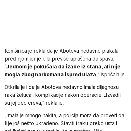
Komšinica je rekla da je Abotova nedavno plakala
pred njom jer je bila previše uplašena da spava.
“
Jednom je pokušala da izađe iz stana, ali nije
mogla zbog narkomana ispred ulaza,
” ispričala je.
Otkrila je i da je Abotova nedavno imala dijagnozu
raka želuca i komplikacije nakon operacije. „Izvadili
su joj deo creva,“ rekla je.
„Imala je mnogo nakita, a policija mora da proveri da
li je još nešto ukradeno. Staviti traku preko usta i