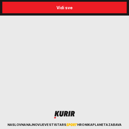
progon
Sabor trubača u Guči
Vidi sve
Kurir
NASLOVNA
NAJNOVIJE
VESTI
STARS
HRONIKA
PLANETA
ZABAVA