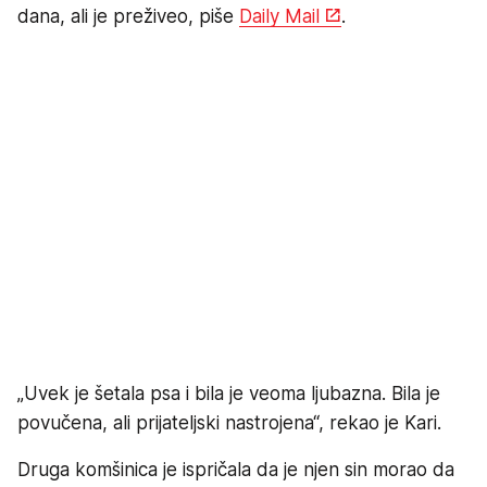
dana, ali je preživeo, piše
Daily Mail
.
„Uvek je šetala psa i bila je veoma ljubazna. Bila je
povučena, ali prijateljski nastrojena“, rekao je Kari.
Druga komšinica je ispričala da je njen sin morao da