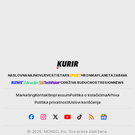
Kurir
NASLOVNA
NAJNOVIJE
VESTI
STARS
HRONIKA
PLANETA
ZABAVA
ODRŽIVA BUDUĆNOST
REGION
NEWS
Marketing
Kontakt
Impressum
Politika o kolačićima
Arhiva
Politika privatnosti
Uslovi korišćenja
© 2026. MONDO, Inc. Sva prava zadržana.