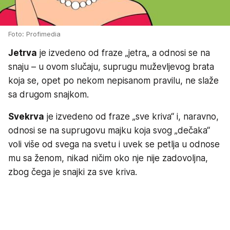
Foto: Profimedia
Jetrva
je izvedeno od fraze „jetra„ a odnosi se na
snaju – u ovom slučaju, suprugu muževljevog brata
koja se, opet po nekom nepisanom pravilu, ne slaže
sa drugom snajkom.
Svekrva
je izvedeno od fraze „sve kriva“ i, naravno,
odnosi se na suprugovu majku koja svog „dečaka“
voli više od svega na svetu i uvek se petlja u odnose
mu sa ženom, nikad ničim oko nje nije zadovoljna,
zbog čega je snajki za sve kriva.