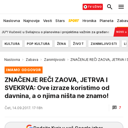
TV UŽIVO
Naslovna
Najnovije
Vesti
Stars
Hronika
Planeta
Zaba
ć u Svilajncu o planovima i projektima važnim za građane (FOTO)
11:30
NOVO
→
KULTURA
POP KULTURA
ŽENA
ŽIVOT
ZANIMLJIVOSTI
LU
Naslovna
Zabava
Zanimljivosti
ZNAČENJE REČI ZAOVA, JETRVA I SV
IMAMO ODGOVOR
ZNAČENJE REČI ZAOVA, JETRVA I
SVEKRVA: Ove izraze koristimo od
davnina, a o njima ništa ne znamo!
7
Čet, 14.09.2017. 17:18h
Dodajte Kurir u vaš Google izbor