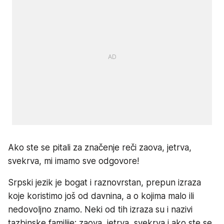
Ako ste se pitali za značenje reči zaova, jetrva,
svekrva, mi imamo sve odgovore!
Srpski jezik je bogat i raznovrstan, prepun izraza
koje koristimo još od davnina, a o kojima malo ili
nedovoljno znamo. Neki od tih izraza su i nazivi
tazbinske familije: zaova, jetrva, svekrva i ako ste se