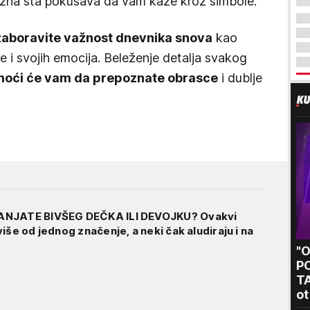
 zna šta pokušava da vam kaže kroz simbole.
zaboravite važnost dnevnika snova
kao
e i svojih emocija. Beleženje detalja svakog
oći će vam da prepoznate obrasce
i dublje
ANJATE BIVŠEG DEČKA ILI DEVOJKU? Ovakvi
iše od jednog značenje, a neki čak aludiraju i na
"
P
T
ot
kr