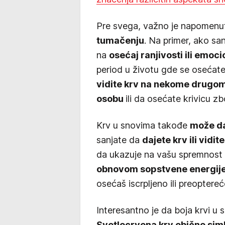
Pre svega, važno je napomenu
tumačenju
. Na primer, ako sa
na
osećaj ranjivosti ili emoc
period u životu gde se osećate
vidite krv na nekome drugo
osobu
ili da osećate krivicu z
Krv u snovima takođe
može da 
sanjate da
dajete krv ili vid
da ukazuje na vašu spremnost
obnovom sopstvene energij
osećaš iscrpljeno ili preopter
Interesantno je da boja krvi u
Svetlocrvena krv obično simbo