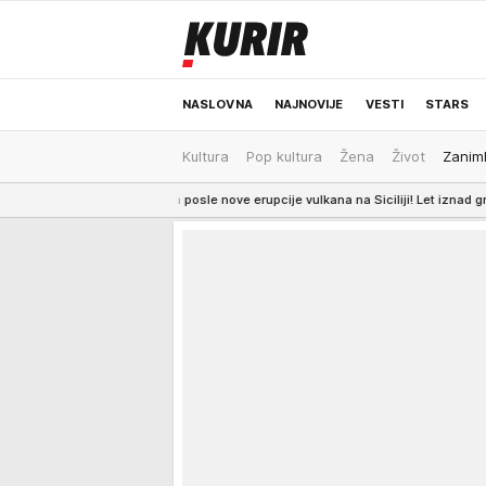
NASLOVNA
NAJNOVIJE
VESTI
STARS
Kultura
Pop kultura
Žena
Život
Zaniml
ODRŽIVA BUDUĆNOST
REGION
NEWS
ama posle nove erupcije vulkana na Siciliji! Let iznad grotla Etne: Er Srbija izmeđ