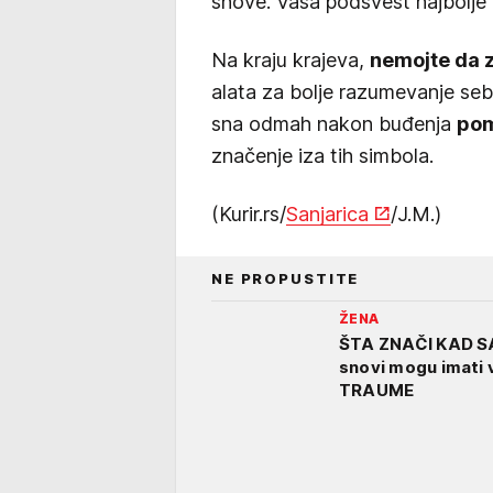
snove. Vaša podsvest najbolje
Na kraju krajeva,
nemojte da 
alata za bolje razumevanje seb
sna odmah nakon buđenja
pom
značenje iza tih simbola.
(Kurir.rs/
Sanjarica
/J.M.)
NE PROPUSTITE
ŽENA
ŠTA ZNAČI KAD S
snovi mogu imati v
TRAUME