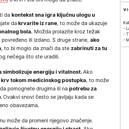
VI
ti da
kontekst sna igra ključnu ulogu u
njate da
krvarite iz rane
, to može da ukazuje
Ka
- 
ionalnog bola.
Možda prolazite kroz težak
- T
 povređeno ili izdano. S druge strane,
ako
- 
m
, to bi moglo da znači da ste
zabrinuti za tu
bog nečega što ste uradili.
simbolizuje energiju i vitalnost.
Ako
ite krv tokom medicinskog postupka
, to može
 da pomognete drugima ili na
potrebu za
e.
Ovakvi snovi često se javljaju kada se
ećeno obavezama.
 snu može da promeni njegovo značenje.
lizuje životnu energiju i strast
. Ako