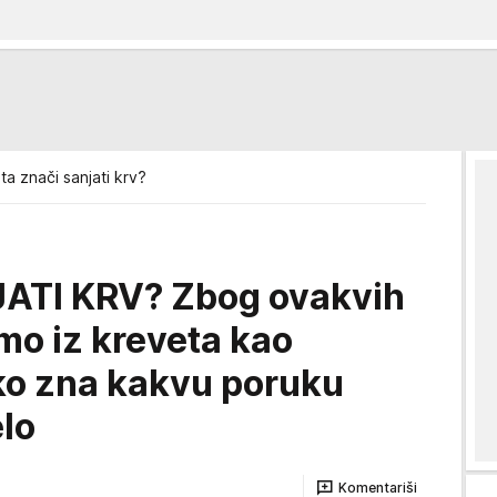
ta znači sanjati krv?
ATI KRV? Zbog ovakvih
mo iz kreveta kao
 ko zna kakvu poruku
elo
Komentariši