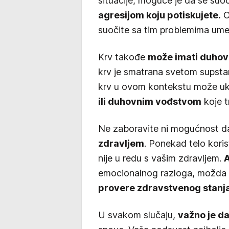
situacije, moguće je da se su
agresijom koju potiskujete.
O
suočite sa tim problemima umes
Krv takođe
može imati duhov
krv je smatrana svetom supsta
krv u ovom kontekstu može uk
ili duhovnim vođstvom
koje t
Ne zaboravite ni mogućnost d
zdravljem
. Ponekad telo kori
nije u redu s vašim zdravljem.
A
emocionalnog razloga, možda b
provere zdravstvenog stanja
U svakom slučaju,
važno je da