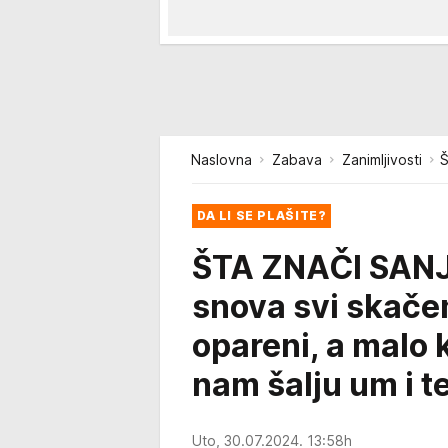
Naslovna
Zabava
Zanimljivosti
Š
DA LI SE PLAŠITE?
ŠTA ZNAČI SANJ
snova svi skače
opareni, a malo
nam šalju um i t
Uto, 30.07.2024. 13:58h