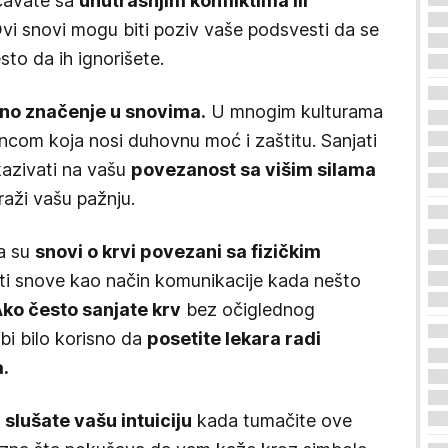
očavate sa
unutrašnjim konfliktima ili
vi snovi mogu biti poziv vaše podsvesti da se
to da ih ignorišete.
no značenje u snovima.
U mnogim kulturama
ncom koja nosi duhovnu moć i zaštitu. Sanjati
azivati na vašu
povezanost sa višim silama
raži vašu pažnju.
a su
snovi o krvi povezani sa fizičkim
sti snove kao način komunikacije kada nešto
ko često sanjate krv
bez očiglednog
i bilo korisno da
posetite lekara radi
.
 slušate vašu intuiciju
kada tumačite ove