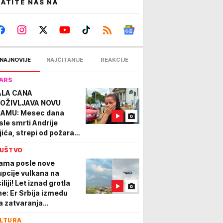
ATITE NAS NA
NAJNOVIJE
NAJČITANIJE
REAKCIJE
ARS
LA CANA
OŽIVLJAVA NOVU
AMU: Mesec dana
sle smrti Andrije
jića, strepi od požara:
i smo u grču, niko nije
UŠTVO
ušten
ama posle nove
upcije vulkana na
iliji! Let iznad grotla
ne: Er Srbija između
a zatvaranja
rodorma vratila turiste
LTURA
Beograd! (foto/video)