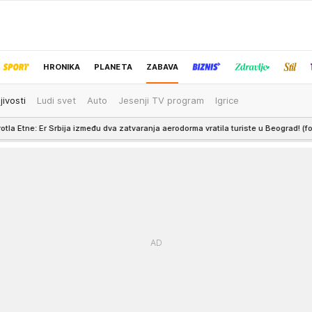
HRONIKA
PLANETA
ZABAVA
jivosti
Ludi svet
Auto
Jesenji TV program
Igrice
IZBOR UREDNIKA
u dva zatvaranja aerodorma vratila turiste u Beograd! (foto/video)
19:45
"Zidi