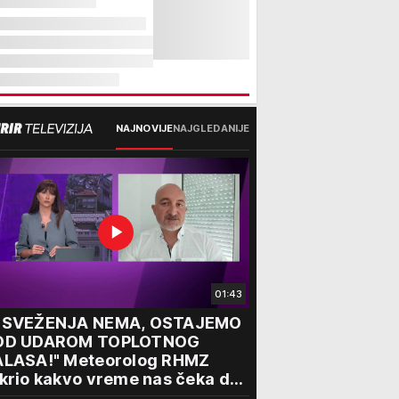
NAJNOVIJE
NAJGLEDANIJE
01:43
OSVEŽENJA NEMA, OSTAJEMO
OD UDAROM TOPLOTNOG
ALASA!" Meteorolog RHMZ
krio kakvo vreme nas čeka do
aja avgusta