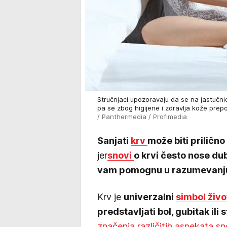
Stručnjaci upozoravaju da se na jastučni
pa se zbog higijene i zdravlja kože prep
/ Panthermedia / Profimedia
Sanjati
krv
može biti priličn
jer
snovi
o krvi često nose d
vam pomognu u razumevan
Krv je
univerzalni
simbol živo
predstavljati bol, gubitak ili s
značenja različitih aspekata s