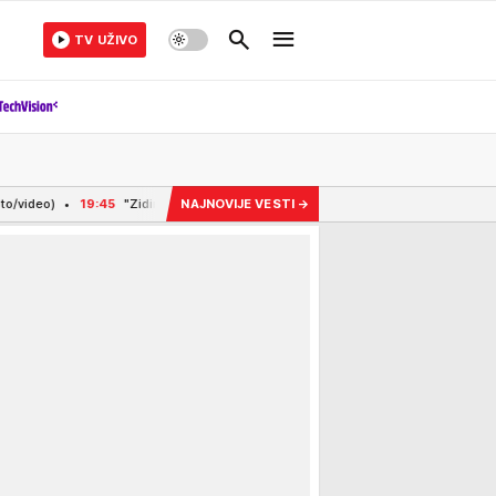
TV UŽIVO
ne Troje su vidno netaknute, vojske su malobrojne, brodova ima svega nekoliko" Nik
NAJNOVIJE VESTI
→