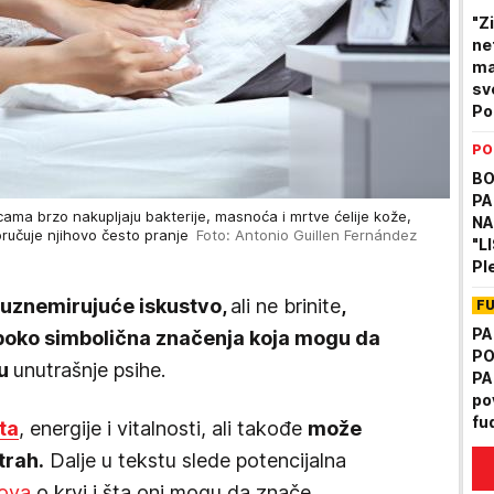
"Z
ne
ma
sv
Po
Kr
PO
da 
BO
PA
cama brzo nakupljaju bakterije, masnoća i mrtve ćelije kože,
NA
oručuje njihovo često pranje
Foto: Antonio Guillen Fernández
"L
Pl
VE
o uznemirujuće iskustvo,
ali ne brinite
,
F
po
PA
uboko simbolična značenja koja mogu da
PO
ju
unutrašnje psihe.
PA
po
fu
ta
, energije i vitalnosti, ali takođe
može
op
trah.
Dalje u tekstu slede potencijalna
pa
nova
o krvi i šta oni mogu da znače.