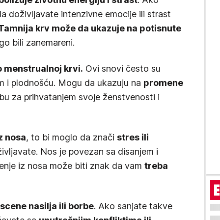
 doživljavate intenzivne emocije ili strast
Tamnija krv može da ukazuje na potisnute
go bili zanemareni.
o menstrualnoj krvi.
Ovi snovi često su
m i plodnošću. Mogu da ukazuju na
promene
rebu za prihvatanjem svoje ženstvenosti i
iz nosa
, to bi moglo da znači
stres ili
ivljavate. Nos je povezan sa disanjem i
enje iz nosa može biti znak da vam
treba
scene nasilja ili borbe
. Ako sanjate takve