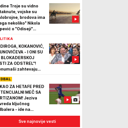
idine Troje su vidno
taknute, vojske su
lobrojne, brodova ima
ega nekoliko" Nikola
pević o "Odiseji"
istofera Nolana i tome
LITIKA
li je film precenjen
DIROGA, KOKANOVIĆ,
UNOVIĆEVA - I ONI SU
 BLOKADERSKOJ
ISTI ZA ODSTREL"!
enumaši zahtevaju
TO za svoje perjanice,
UDBAL
gledajte šta su razlozi
KAO ZA HETAFE PRED
TENCIJALNI MEČ SA
RTIZANOM! Jeziva
vreda ključnog
dbalera - ide na
eraciju, pa sledi duga
uza! (VIDEO)
Sve najnovije vesti