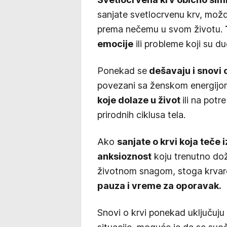
sanjate svetlocrvenu krv, možda
prema nečemu u svom životu.
emocije
ili probleme koji su du
Ponekad se
dešavaju i snovi 
povezani sa ženskom energijo
koje dolaze u život
ili na pot
prirodnih ciklusa tela.
Ako
sanjate o krvi koja teče 
anksioznost
koju trenutno dož
životnom snagom, stoga krvar
pauza i vreme za oporavak.
Snovi o krvi ponekad uključuju