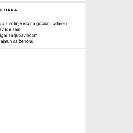
C DANA
ko životinje idu na godišnji odmor?
Lav ide sam
igar sa ljubavnicom
Majmun sa ženom!