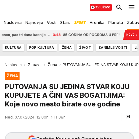
TV UŽIVO
Naslovna
Najnovije
Vesti
Stars
Hronika
Planeta
Zaba
i dana kasnije
0:43
85 GODINA OD POGROMA U PREBILOVCIMA: Srpski narod u
NOVO
→
KULTURA
POP KULTURA
ŽENA
ŽIVOT
ZANIMLJIVOSTI
LU
Naslovna
Zabava
Žena
PUTOVANJA SU JEDINA STVAR KOJU KUPUJE
ŽENA
PUTOVANJA SU JEDINA STVAR KOJU
KUPUJETE A ČINI VAS BOGATIJIMA:
Koje novo mesto birate ove godine
Ned, 07.07.2024. 12:00h
→ 11:08h
Dodajte Kurir u vaš Google izbor