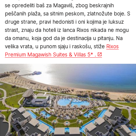
se opredeliti baš za Magaviš, zbog beskrajnih
peščanih plaža, sa sitnim peskom, zlatnožute boje. S
druge strane, pravi hedonisti i oni kojima je luksuz
strast, znaju da hoteli iz lanca Rixos nikada ne mogu
da omanu, koja god da je destinacija u pitanju. Na
velika vrata, u punom sjaju i raskošu, stiže
Rixos
Premium Magawish Suites & Villas 5* .