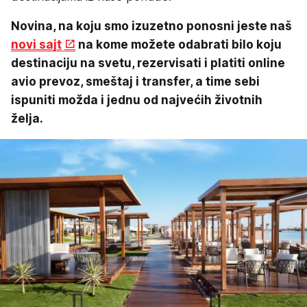
Novina, na koju smo izuzetno ponosni jeste naš
novi sajt
na kome možete odabrati bilo koju
destinaciju na svetu, rezervisati i platiti online
avio prevoz, smeštaj i transfer, a time sebi
ispuniti možda i jednu od najvećih životnih
želja.