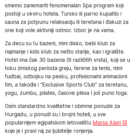
smemo zanemariti fenomenalan Spa program koji
postoji u okviru hotela. Tursko ili parno kupatilo i
sauna za potpunu relaksaciju ili teretana i đakuzi za
one koji vole aktivniji odmor. Izbor je na vama.
Za decu su tu bazeni, mini disko, bebi klub za
najmanje i kids klub za nešto starije, kao i igralište.
Hotel ima čak 30 bazena (9 različitih vrsta), koji se u
toku zimskog perioda greju, terene za tenis, mini
fudbal, odbojku na pesku, profesionalni animacioni
tim, a takođe i “Exclusive Sports Club” za teretanu,
yogu, zumbu, pilates, časove plesa I još puno toga.
Osim standardno kvalitetne i obimne ponude za
Hurgadu, u ponudi su i brojni hoteli, u sve
popularnijem egipatskom letovalištu
Marsa Alam
koje je i pravi raj za ljubitelje ronjenja.