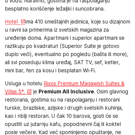
u vodu. Naravno, gostima je na raspolaganju
besplatno korišćenje ležaljki i suncobrana.
Hotel
ima 410 smeštajnih jedinica, koje su dizajnom
u ravni sa primerima iz svetskih magazina za
uređenje doma. Apartmani i superior apartmani se
razlikuju po kvadraturi (Superior Suite je gotovo
duplo veći), eventualno po pogledu (bašta ili more),
ali svi poseduju klima uređaj, SAT TV, sef, ketler,
mini bar, fen za kosu i besplatan Wi-Fi.
Usluga u hotelu
Rixos Premium Magawish Suites &
Villas 5*
je
Premium All Inclusive
. Osim glavnog
restorana, gostima su na raspolaganju i restorani
turske, brazilske, azijske i drugih svetskih kuhinja,
kao i riblji restoran. U čak 10 barova, gosti će se
opustiti uz jutarnju kafu, popodnevni čaj ili koktel
posle večere. Kad već spominjemo opuštanje, ne