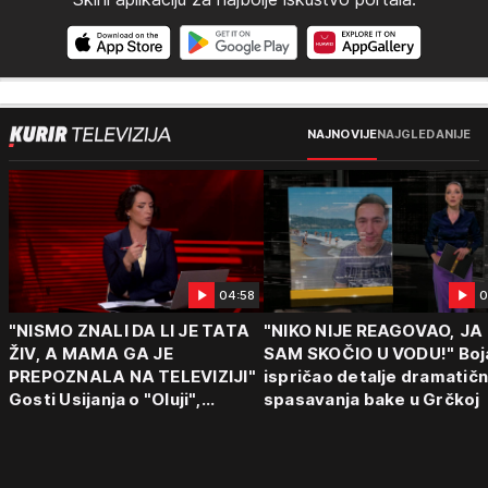
NAJNOVIJE
NAJGLEDANIJE
04:58
0
"NISMO ZNALI DA LI JE TATA
"NIKO NIJE REAGOVAO, JA
ŽIV, A MAMA GA JE
SAM SKOČIO U VODU!" Boj
PREPOZNALA NA TELEVIZIJI"
ispričao detalje dramatič
Gosti Usijanja o "Oluji",
spasavanja bake u Grčkoj
egzodusu Srba i stravičnim
svedočenjima