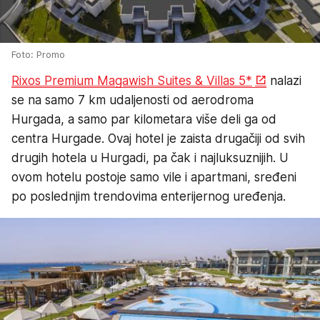
Foto: Promo
Rixos Premium Magawish Suites & Villas 5*
nalazi
se na samo 7 km udaljenosti od aerodroma
Hurgada, a samo par kilometara više deli ga od
centra Hurgade. Ovaj hotel je zaista drugačiji od svih
drugih hotela u Hurgadi, pa čak i najluksuznijih. U
ovom hotelu postoje samo vile i apartmani, sređeni
po poslednjim trendovima enterijernog uređenja.