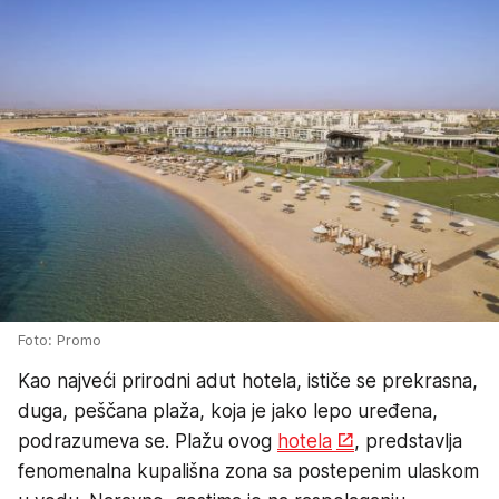
Foto: Promo
Kao najveći prirodni adut hotela, ističe se prekrasna,
duga, peščana plaža, koja je jako lepo uređena,
podrazumeva se. Plažu ovog
hotela
, predstavlja
fenomenalna kupališna zona sa postepenim ulaskom