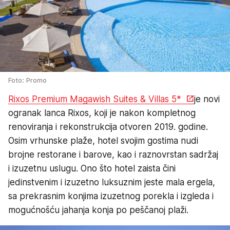
Foto: Promo
Rixos Premium Magawish Suites & Villas 5*
je novi
ogranak lanca Rixos, koji je nakon kompletnog
renoviranja i rekonstrukcija otvoren 2019. godine.
Osim vrhunske plaže, hotel svojim gostima nudi
brojne restorane i barove, kao i raznovrstan sadržaj
i izuzetnu uslugu. Ono što hotel zaista čini
jedinstvenim i izuzetno luksuznim jeste mala ergela,
sa prekrasnim konjima izuzetnog porekla i izgleda i
mogućnošću jahanja konja po peščanoj plaži.