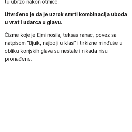
tu ubrzo nakon otmice.
Utvrđeno je da je uzrok smrti kombinacija uboda
u vrat i udarca u glavu.
Čizme koje je Ejmi nosila, teksas ranac, povez sa
natpisom "Bjuik, najbolji u klasi" i tirkizne minđuše u
obliku konjskih glava su nestale i nikada nisu
pronađene.