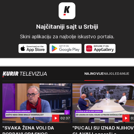
Najčitaniji sajt u Srbiji
Skini aplikaciju za najbolje iskustvo portala.
NAJNOVIJE
NAJGLEDANIJE
02:37
0
"SVAKA ŽENA VOLI DA
"PUCALI SU IZNAD NJIHOV