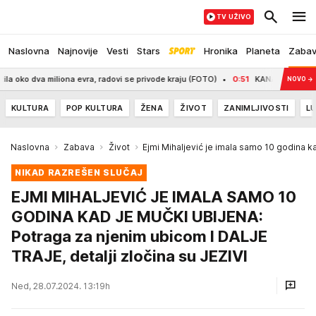
TV UŽIVO
Naslovna
Najnovije
Vesti
Stars
Hronika
Planeta
Zaba
a miliona evra, radovi se privode kraju (FOTO)
0:51
KANADA NA NOGAMA: Zbo
NOVO
→
KULTURA
POP KULTURA
ŽENA
ŽIVOT
ZANIMLJIVOSTI
LU
Naslovna
Zabava
Život
Ejmi Mihaljević je imala samo 10 godina k
NIKAD RAZREŠEN SLUČAJ
EJMI MIHALJEVIĆ JE IMALA SAMO 10
GODINA KAD JE MUČKI UBIJENA:
Potraga za njenim ubicom I DALJE
TRAJE, detalji zločina su JEZIVI
Ned, 28.07.2024. 13:19h