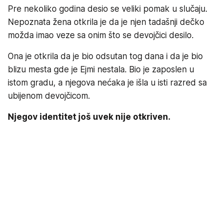
Pre nekoliko godina desio se veliki pomak u slučaju.
Nepoznata žena otkrila je da je njen tadašnji dečko
možda imao veze sa onim što se devojčici desilo.
Ona je otkrila da je bio odsutan tog dana i da je bio
blizu mesta gde je Ejmi nestala. Bio je zaposlen u
istom gradu, a njegova nećaka je išla u isti razred sa
ubijenom devojčicom.
Njegov identitet još uvek nije otkriven.