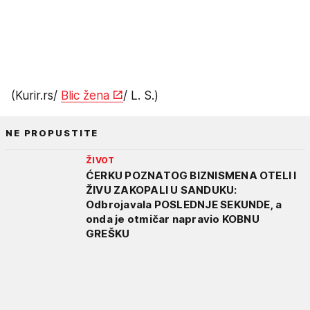
(Kurir.rs/
Blic žena
/ L. S.)
NE PROPUSTITE
ŽIVOT
ĆERKU POZNATOG BIZNISMENA OTELI I
ŽIVU ZAKOPALI U SANDUKU:
Odbrojavala POSLEDNJE SEKUNDE, a
onda je otmičar napravio KOBNU
GREŠKU