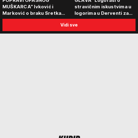
POPRAVI OPASNOG
GLAVA" Logoraši o
MUŠKARCA" Ivković i
stravičnim iskustvima u
Marković o braku Sretka
logorima u Derventi za
Kalinića i fenomenu žena koje
emisiju "Puls Srbije vikend
Vidi sve
biraju kriminalce: "Neće sa
"Tada je počela velika
nekim ko nema para"
tortura..."