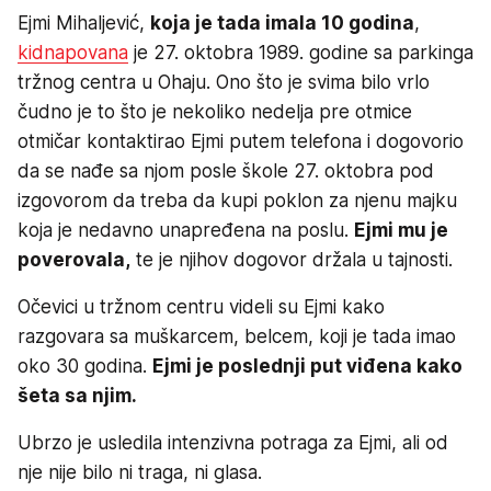
Ejmi Mihaljević,
koja je tada imala 10 godina
,
kidnapovana
je 27. oktobra 1989. godine sa parkinga
tržnog centra u Ohaju. Ono što je svima bilo vrlo
čudno je to što je nekoliko nedelja pre otmice
otmičar kontaktirao Ejmi putem telefona i dogovorio
da se nađe sa njom posle škole 27. oktobra pod
izgovorom da treba da kupi poklon za njenu majku
koja je nedavno unapređena na poslu.
Ejmi mu je
poverovala,
te je njihov dogovor držala u tajnosti.
Očevici u tržnom centru videli su Ejmi kako
razgovara sa muškarcem, belcem, koji je tada imao
oko 30 godina.
Ejmi je poslednji put viđena kako
šeta sa njim.
Ubrzo je usledila intenzivna potraga za Ejmi, ali od
nje nije bilo ni traga, ni glasa.