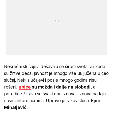
Nesrećni slučajevi dešavaju se širom sveta, ali kada
su žrtve deca, javnost je mnogo više uključena u ceo
slučaj. Neki slučajevi i posle mnogo godina nisu
rešeni,
ubice
su možda i dalje na slobodi,
a
porodice žrtava se svaki dan iznova i iznova nadaju
novim informacijama. Upravo je takav slučaj
Ejmi
Mihaljević.