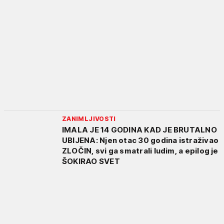
ZANIMLJIVOSTI
IMALA JE 14 GODINA KAD JE BRUTALNO
UBIJENA: Njen otac 30 godina istraživao
ZLOČIN, svi ga smatrali ludim, a epilog je
ŠOKIRAO SVET