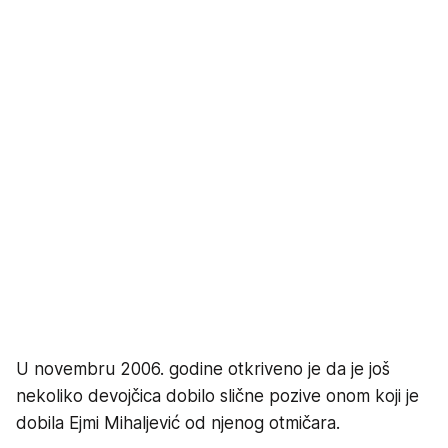
U novembru 2006. godine otkriveno je da je još
nekoliko devojčica dobilo slične pozive onom koji je
dobila Ejmi Mihaljević od njenog otmičara.