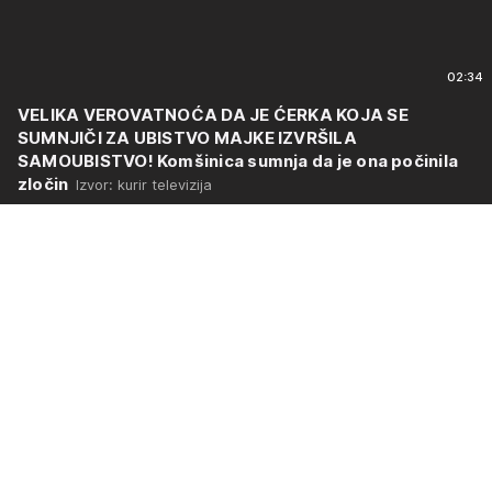
02:34
VELIKA VEROVATNOĆA DA JE ĆERKA KOJA SE
SUMNJIČI ZA UBISTVO MAJKE IZVRŠILA
SAMOUBISTVO! Komšinica sumnja da je ona počinila
zločin
Izvor: kurir televizija