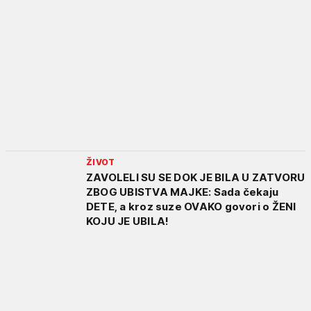
ŽIVOT
ZAVOLELI SU SE DOK JE BILA U ZATVORU
ZBOG UBISTVA MAJKE: Sada čekaju
DETE, a kroz suze OVAKO govori o ŽENI
KOJU JE UBILA!