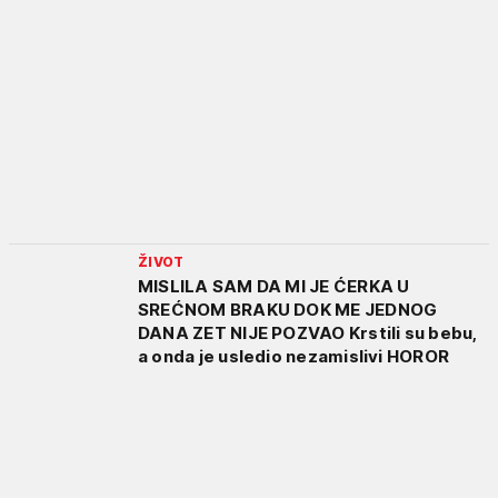
ŽIVOT
MISLILA SAM DA MI JE ĆERKA U
SREĆNOM BRAKU DOK ME JEDNOG
DANA ZET NIJE POZVAO Krstili su bebu,
a onda je usledio nezamislivi HOROR