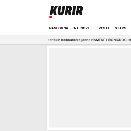
NASLOVNA
NAJNOVIJE
VESTI
STARS
 NAJVEĆIH američkih bombardera jasne NAMENE i IRONIČNOG imena, B-52 bio "ma
ODRŽIVA BUDUĆNOST
REGION
NEWS