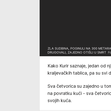
ZLA SUDBINA, POGINULI NA 300 METARA O
DRUGOVALI, ZAJEDNO OTIŠLI U SMRT
Fot
Kako Kurir saznaje, jedan od nj
kraljevačkih tablica, pa su svi d
Sva četvorica su zajedno u tom
na povratku kući - sva četvor
svojih kuća.