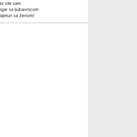
Lav ide sam
igar sa ljubavnicom
Majmun sa ženom!