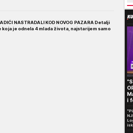
ADIĆI NASTRADALI KOD NOVOG PAZARA Detalji
 koja je odnela 4 mlada života, najstarijem samo
"
O
Ma
i 
kr
"P
n
NJ
Lo
is
De