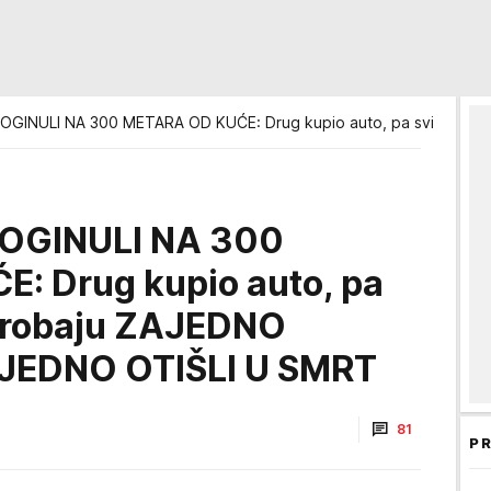
OGINULI NA 300 METARA OD KUĆE: Drug kupio auto, pa svi seli 
POGINULI NA 300
: Drug kupio auto, pa
isprobaju ZAJEDNO
JEDNO OTIŠLI U SMRT
81
PR