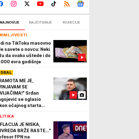
NAJNOVIJE
NAJČITANIJE
REAKCIJE
NIMLJIVOSTI
udi na TikToku masovno
le savete o novcu: Neki
žu da ovako uštede i do
.000 evra godišnje
UDBAL
RAMOTA ME JE,
VINJAVAM SE
VIJAČIMA!" Srđan
agojević se oglasio
kon očajnog starta
zone
LITIKA
NFLACIJA JE NISKA,
IVREDA BRŽE RASTE..."
ofesor FPN na