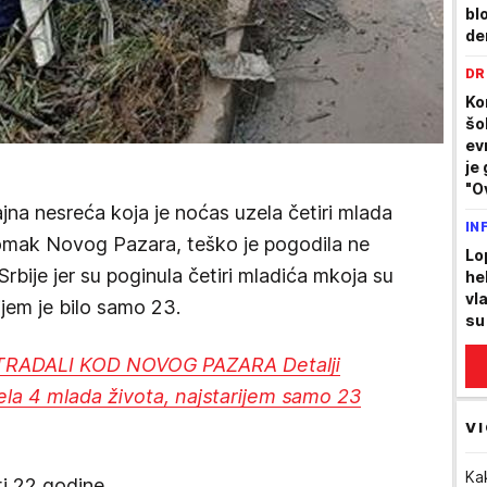
bl
de
la
DR
Ko
šo
ev
je
"O
a nesreća koja je noćas uzela četiri mlada
pr
IN
omak Novog Pazara, teško je pogodila ne
Lo
Srbije jer su poginula četiri mladića mkoja su
he
vla
ijem je bilo samo 23.
su
RADALI KOD NOVOG PAZARA Detalji
ela 4 mlada života, najstarijem samo 23
VI
Ka
ti 22 godine.