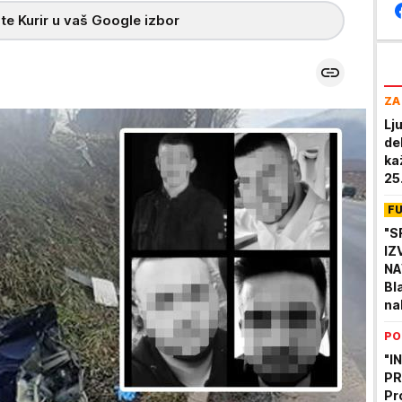
te Kurir u vaš Google izbor
ZA
Lj
de
ka
25
F
"S
IZ
NA
Bl
na
se
PO
"I
PR
Pr