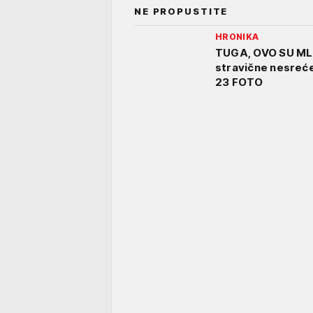
NE PROPUSTITE
HRONIKA
TUGA, OVO SU ML
stravične nesreće
23 FOTO