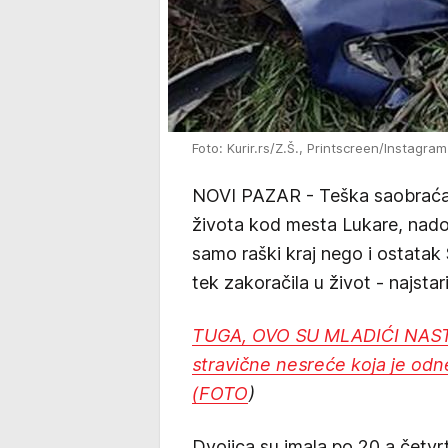
Foto: Kurir.rs/Z.Š., Printscreen/Instagram
NOVI PAZAR - Teška saobraćajn
života kod mesta Lukare, nad
samo raški kraj nego i ostatak 
tek zakoračila u život - najstar
TUGA, OVO SU MLADIĆI NAST
stravične nesreće koja je odn
(FOTO
)
Dvojica su imala po 20 a četvr