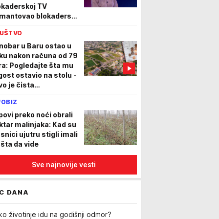
okaderskoj TV
mantovao blokaderske
ži (VIDEO)
UŠTVO
nobar u Baru ostao u
ku nakon računa od 79
ra: Pogledajte šta mu
 gost ostavio na stolu -
vo je čista
ovokacija!"
FOBIZ
povi preko noći obrali
ktar malinjaka: Kad su
snici ujutru stigli imali
 šta da vide
Sve najnovije vesti
C DANA
ko životinje idu na godišnji odmor?