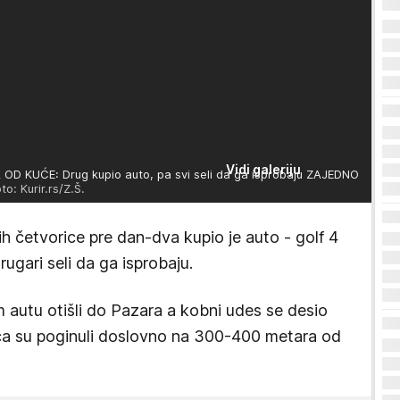
Vidi galeriju
D KUĆE: Drug kupio auto, pa svi seli da ga isprobaju ZAJEDNO
o: Kurir.rs/Z.Š.
ih četvorice pre dan-dva kupio je auto - golf 4
rugari seli da ga isprobaju.
 autu otišli do Pazara a kobni udes se desio
ica su poginuli doslovno na 300-400 metara od