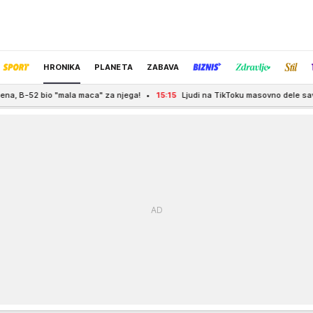
HRONIKA
PLANETA
ZABAVA
la maca" za njega!
15:15
Ljudi na TikToku masovno dele savete o novcu: Nek
IZBOR UREDNIKA