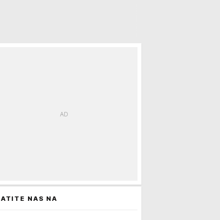
da ga isprobaju ZAJEDNO DRUGOVALI, ZAJEDNO OTIŠLI U SMRT
ATITE NAS NA