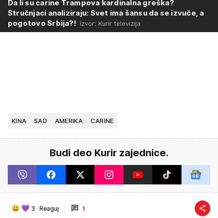
Da li su carine Trampova kardinalna greška?
Stručnjaci analiziraju: Svet ima šansu da se izvuče, a
pogotovo Srbija?!
Izvor: Kurir televizija
KINA
SAD
AMERIKA
CARINE
Budi deo Kurir zajednice.
3
·
Reaguj
1