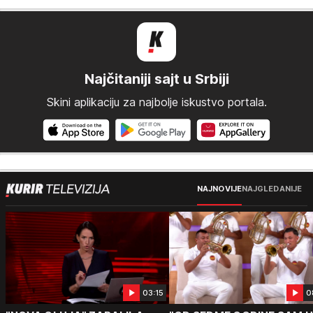
Najčitaniji sajt u Srbiji
Skini aplikaciju za najbolje iskustvo portala.
NAJNOVIJE
NAJGLEDANIJE
03:15
0