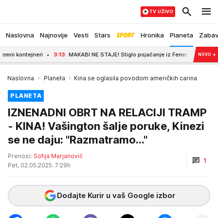
TV UŽIVO
Naslovna
Najnovije
Vesti
Stars
Hronika
Planeta
Zaba
ontejneri
3:13
MAKABI NE STAJE! Stiglo pojačanje iz Fenerbahčea!
3:00
NOVO
→
Naslovna
Planeta
Kina se oglasila povodom američkih carina
PLANETA
IZNENADNI OBRT NA RELACIJI TRAMP
- KINA! Vašington šalje poruke, Kinezi
se ne daju: "Razmatramo..."
Prenosi:
Sofija Marjanović
1
Pet, 02.05.2025. 7:29h
Dodajte Kurir u vaš Google izbor