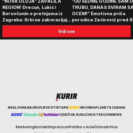
"NOVA OLUJA" ZAPALILA
"OD SEDME GODINE SAM 
REGION! Drecun, Lukić i
TRUBU, DANAS SVIRAM S
Borovčanin o pretnjama iz
OCEM!" Emotivna priča
Zagreba: Srbi ne zaboravljaju
porodice Zećirović pred 6
progon
Sabor trubača u Guči
Vidi sve
Kurir
NASLOVNA
NAJNOVIJE
VESTI
STARS
HRONIKA
PLANETA
ZABAVA
ODRŽIVA BUDUĆNOST
REGION
NEWS
Marketing
Kontakt
Impressum
Politika o kolačićima
Arhiva