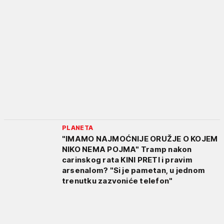
PLANETA
"IMAMO NAJMOĆNIJE ORUŽJE O KOJEM
NIKO NEMA POJMA" Tramp nakon
carinskog rata KINI PRETI i pravim
arsenalom? "Si je pametan, u jednom
trenutku zazvoniće telefon"