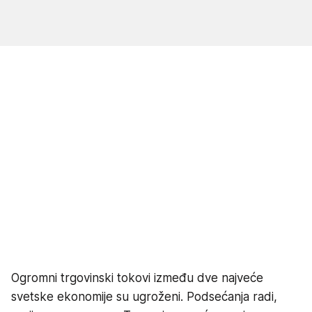
Ogromni trgovinski tokovi između dve najveće
svetske ekonomije su ugroženi. Podsećanja radi,