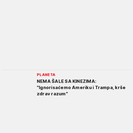
PLANETA
NEMA ŠALE SA KINEZIMA:
"Ignorisaćemo Ameriku i Trampa, krše
zdrav razum"