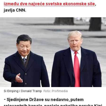
između dve najveće svetske ekonomske sile
,
javlja CNN.
Si Đinping i Donald Tramp
Foto: Profimedia
- Sjedinjene Države su nedavno, putem