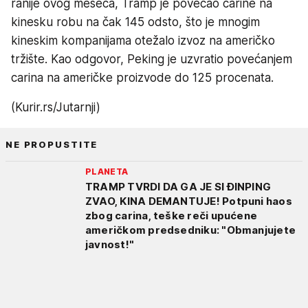
ranije ovog meseca, Tramp je povećao carine na
kinesku robu na čak 145 odsto, što je mnogim
kineskim kompanijama otežalo izvoz na američko
tržište. Kao odgovor, Peking je uzvratio povećanjem
carina na američke proizvode do 125 procenata.
(Kurir.rs/Jutarnji)
NE PROPUSTITE
PLANETA
TRAMP TVRDI DA GA JE SI ĐINPING
ZVAO, KINA DEMANTUJE! Potpuni haos
zbog carina, teške reči upućene
američkom predsedniku: "Obmanjujete
javnost!"