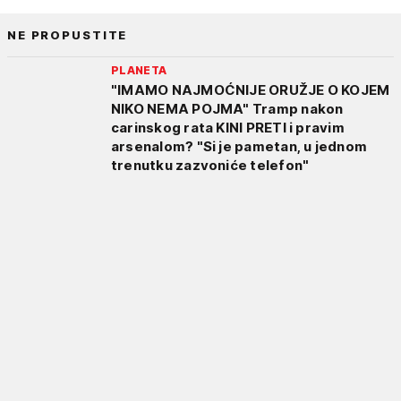
NE PROPUSTITE
PLANETA
"IMAMO NAJMOĆNIJE ORUŽJE O KOJEM
NIKO NEMA POJMA" Tramp nakon
carinskog rata KINI PRETI i pravim
arsenalom? "Si je pametan, u jednom
trenutku zazvoniće telefon"