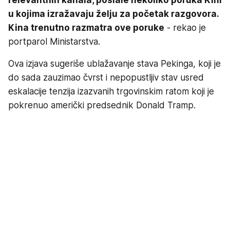
relevantnih kanala, poslale nekoliko poruka Kini
u kojima izražavaju želju za početak razgovora.
Kina trenutno razmatra ove poruke
- rekao je
portparol Ministarstva.
Ova izjava sugeriše ublažavanje stava Pekinga, koji je
do sada zauzimao čvrst i nepopustljiv stav usred
eskalacije tenzija izazvanih trgovinskim ratom koji je
pokrenuo američki predsednik Donald Tramp.