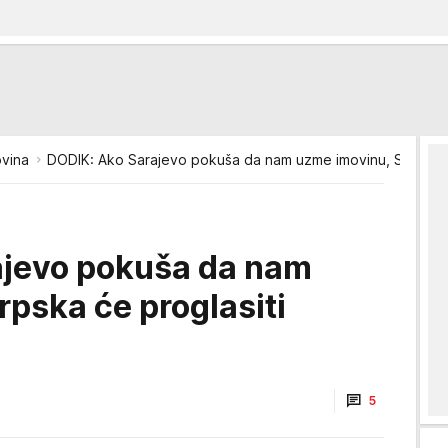
vina
DODIK: Ako Sarajevo pokuša da nam uzme imovinu, Srpska ć
ajevo pokuša da nam
pska će proglasiti
5