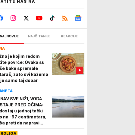
ATITE NAS NA
NAJNOVIJE
NAJČITANIJE
REAKCIJE
NA
žno je kojim redom
žite povrće: Ovako su
še bake spremale
taraš, zato svi kažemo
 je samo taj dobar
ANETA
NAV SVE NIŽI, VODA
STAJE PRED OČIMA:
dostaj u jednoj tački
o na -97 centimetara,
ša preti da napravi
ve probleme
VROLIGA