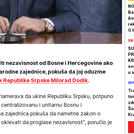
NO
Ba
Am
rek
G l
SR
SU
PR
KR
iti nezavisnost od Bosne i Hercegovine ako
sv
arodne zajednice, pokuša da joj oduzme
u 
 Republike Srpske Milorad Dodik
.
IN
Tr
 namerava da ukine Republiku Srpsku, potpuno
ti
zd
i centralizovanu i unitarnu Bosnu i
Šu
a zajednica pokuša da nametne zakon o
Kr
ko
 oklevati da proglase nezavisnost", poručio je