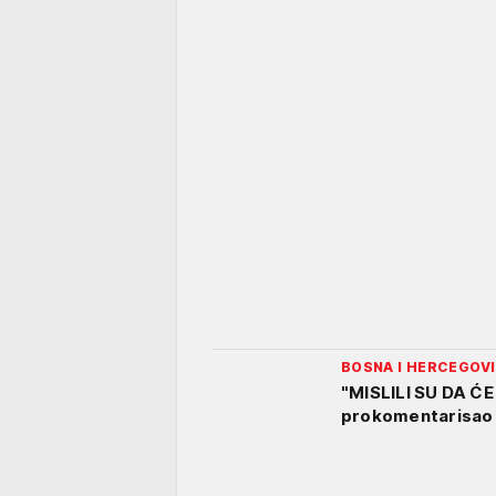
BOSNA I HERCEGOV
"MISLILI SU DA ĆE
prokomentarisao s