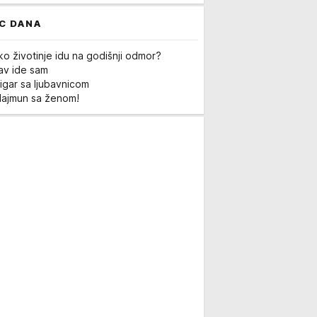
C DANA
ko životinje idu na godišnji odmor?
Lav ide sam
igar sa ljubavnicom
Majmun sa ženom!