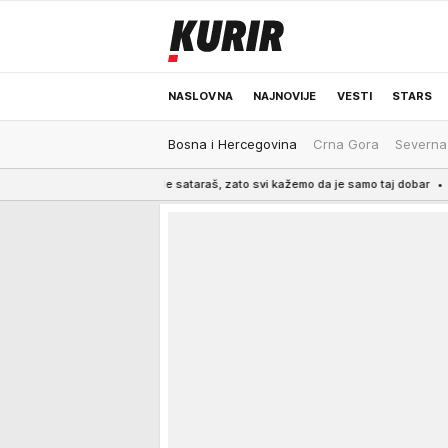
NASLOVNA
NAJNOVIJE
VESTI
STARS
Bosna i Hercegovina
Crna Gora
Severna
ODRŽIVA BUDUĆNOST
REGION
NEWS
še bake spremale sataraš, zato svi kažemo da je samo taj dobar
5:30
DUNAV 