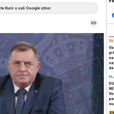
PR
te Kurir u vaš Google izbor
ŽE
Va
pr
na
sa
da
PL
DU
NE
Vo
pa
su
no
E