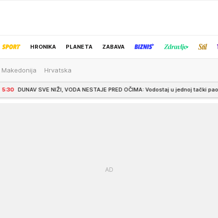
HRONIKA
PLANETA
ZABAVA
 Makedonija
Hrvatska
IZBOR UREDNIKA
SVE NIŽI, VODA NESTAJE PRED OČIMA: Vodostaj u jednoj tački pao na -97 centime