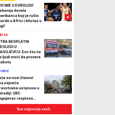
VI IME U EVROLIGI!
skonija dovela
erikanca koji je rušio
orde u Africi i blistao u
igi!
BIJA
TRA BESPLATNI
EGLEDI U
AGUJEVCU: Evo šta će
e ljudi moći da provere
subotu
FOBIZ
aže se novi članovi
ma najveće
ravstvene ustanove u
madiji: UKC
agujevac raspisao
nkurs za 32 radnika
Sve najnovije vesti