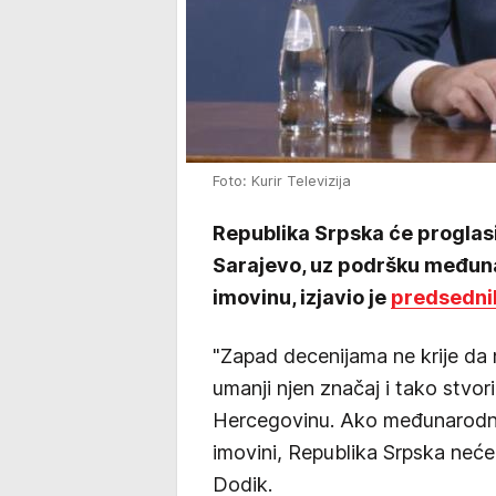
Foto: Kurir Televizija
Republika Srpska će proglas
Sarajevo, uz podršku međun
imovinu, izjavio je
predsednik
"Zapad decenijama ne krije da
umanji njen značaj i tako stvor
Hercegovinu. Ako međunarodn
imovini, Republika Srpska neće
Dodik.