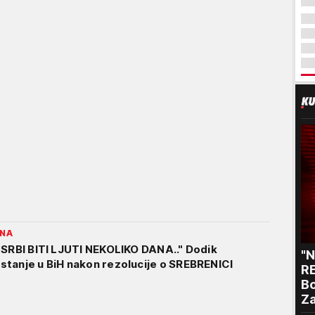
INA
 SRBI BITI LJUTI NEKOLIKO DANA.." Dodik
"
tanje u BiH nakon rezolucije o SREBRENICI
RE
Bo
Za
p