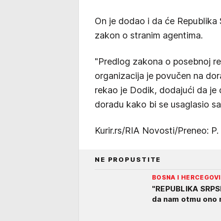
On je dodao i da će Republika 
zakon o stranim agentima.
"Predlog zakona o posebnoj regi
organizacija je povučen na dor
rekao je Dodik, dodajući da 
doradu kako bi se usaglasio sa
Kurir.rs/RIA Novosti/Preneo: P. 
NE PROPUSTITE
BOSNA I HERCEGOV
"REPUBLIKA SRPSK
da nam otmu ono n