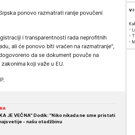
VI
Srpska ponovo razmatrati ranije povučeni
Ka
- 
- T
straciji i transparentnosti rada neprofitnih
- 
adu, ali će ponovo biti vraćen na razmatranje",
je dogovoreno da se dokument povuče na
 zakonima koji važe u EU.
P.
INA
A JE VEČNA" Dodik: "Niko nikada ne sme pristati
ajsvetije - našu otadžbinu