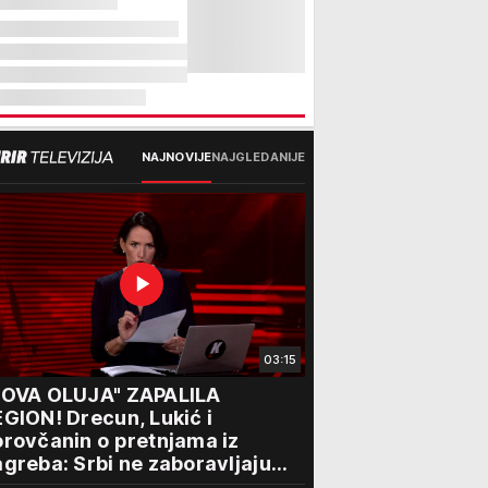
NAJNOVIJE
NAJGLEDANIJE
03:15
NOVA OLUJA" ZAPALILA
GION! Drecun, Lukić i
rovčanin o pretnjama iz
greba: Srbi ne zaboravljaju
rogon