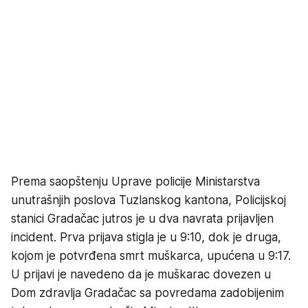
Prema saopštenju Uprave policije Ministarstva
unutrašnjih poslova Tuzlanskog kantona, Policijskoj
stanici Gradačac jutros je u dva navrata prijavljen
incident. Prva prijava stigla je u 9:10, dok je druga,
kojom je potvrđena smrt muškarca, upućena u 9:17.
U prijavi je navedeno da je muškarac dovezen u
Dom zdravlja Gradačac sa povredama zadobijenim