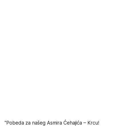
"Pobeda za našeg Asmira Ćehajića – Krcu!