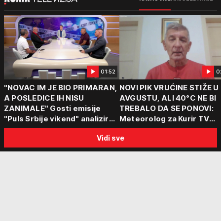
01:52
0
"NOVAC IM JE BIO PRIMARAN,
NOVI PIK VRUĆINE STIŽE U
A POSLEDICE IH NISU
AVGUSTU, ALI 40°C NE BI
ZANIMALE" Gosti emisije
TREBALO DA SE PONOVI:
"Puls Srbije vikend" analizirali
Meteorolog za Kurir TV
slučajeve koji su potresli
objasnio šta nas čeka: "Š
Vidi sve
Srbiju: Zločin se ne isplati
za ozbiljne padavine su ma