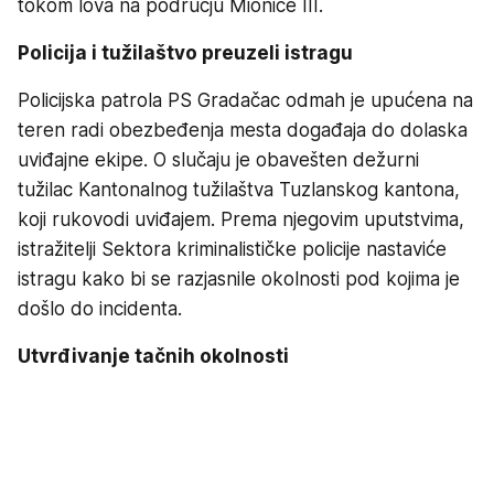
tokom lova na području Mionice III.
Policija i tužilaštvo preuzeli istragu
Policijska patrola PS Gradačac odmah je upućena na
teren radi obezbeđenja mesta događaja do dolaska
uviđajne ekipe. O slučaju je obavešten dežurni
tužilac Kantonalnog tužilaštva Tuzlanskog kantona,
koji rukovodi uviđajem. Prema njegovim uputstvima,
istražitelji Sektora kriminalističke policije nastaviće
istragu kako bi se razjasnile okolnosti pod kojima je
došlo do incidenta.
Utvrđivanje tačnih okolnosti