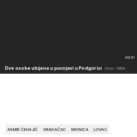
00:51
Dve osobe ubijene u pucnjavi u Podgorici
Izvor: RINA
ASMIR ĆEHAJIĆ
GRADAČAC
MIONICA
LOVAC