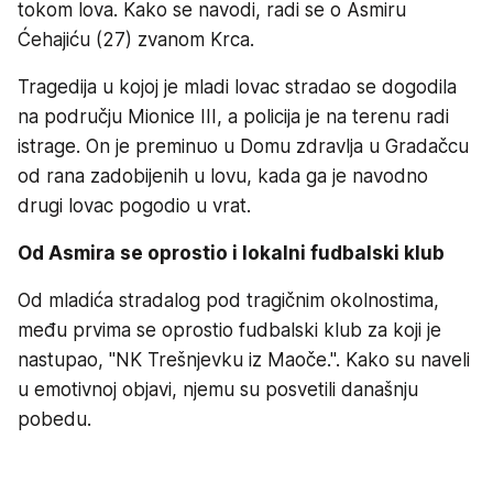
tokom lova. Kako se navodi, radi se o Asmiru
Ćehajiću (27) zvanom Krca.
Tragedija u kojoj je mladi lovac stradao se dogodila
na području Mionice III, a policija je na terenu radi
istrage. On je preminuo u Domu zdravlja u Gradačcu
od rana zadobijenih u lovu, kada ga je navodno
drugi lovac pogodio u vrat.
Od Asmira se oprostio i lokalni fudbalski klub
Od mladića stradalog pod tragičnim okolnostima,
među prvima se oprostio fudbalski klub za koji je
nastupao, "NK Trešnjevku iz Maoče.". Kako su naveli
u emotivnoj objavi, njemu su posvetili današnju
pobedu.