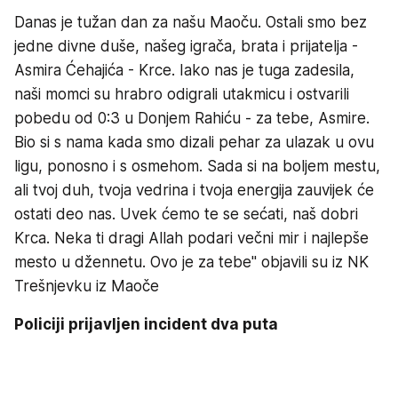
Danas je tužan dan za našu Maoču. Ostali smo bez
jedne divne duše, našeg igrača, brata i prijatelja -
Asmira Ćehajića - Krce. Iako nas je tuga zadesila,
naši momci su hrabro odigrali utakmicu i ostvarili
pobedu od 0:3 u Donjem Rahiću - za tebe, Asmire.
Bio si s nama kada smo dizali pehar za ulazak u ovu
ligu, ponosno i s osmehom. Sada si na boljem mestu,
ali tvoj duh, tvoja vedrina i tvoja energija zauvijek će
ostati deo nas. Uvek ćemo te se sećati, naš dobri
Krca. Neka ti dragi Allah podari večni mir i najlepše
mesto u džennetu. Ovo je za tebe" objavili su iz NK
Trešnjevku iz Maoče
Policiji prijavljen incident dva puta