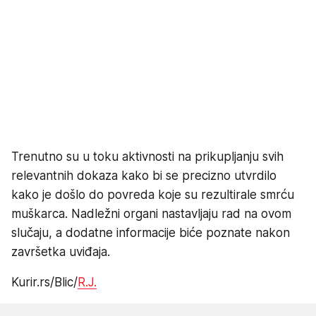
Trenutno su u toku aktivnosti na prikupljanju svih
relevantnih dokaza kako bi se precizno utvrdilo
kako je došlo do povreda koje su rezultirale smrću
muškarca. Nadležni organi nastavljaju rad na ovom
slučaju, a dodatne informacije biće poznate nakon
završetka uviđaja.
Kurir.rs/Blic/
R.J.