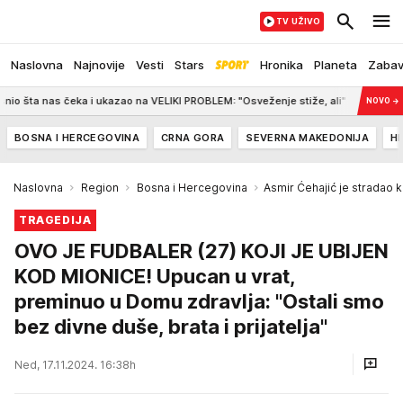
TV UŽIVO
Naslovna
Najnovije
Vesti
Stars
Hronika
Planeta
Zaba
nas čeka i ukazao na VELIKI PROBLEM: "Osveženje stiže, ali"
6:42
KARLEUŠ
NOVO
→
BOSNA I HERCEGOVINA
CRNA GORA
SEVERNA MAKEDONIJA
H
Naslovna
Region
Bosna i Hercegovina
Asmir Ćehajić je stradao 
TRAGEDIJA
OVO JE FUDBALER (27) KOJI JE UBIJEN
KOD MIONICE! Upucan u vrat,
preminuo u Domu zdravlja: "Ostali smo
bez divne duše, brata i prijatelja"
Ned, 17.11.2024. 16:38h