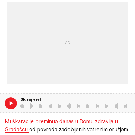
Slušaj vest
Muškarac je preminuo danas u Domu zdravlja u
Gradačcu
od povreda zadobijenih vatrenim oružjem