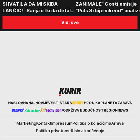
SHVATILA DA MI SKIDA
ZANIMALE" Gosti emisije
LANČIĆ!" Sanja otkrila detalje
"Puls Srbije vikend" analizi
napada u Novom Sadu
slučajeve koji su potresli
Vidi sve
Srbiju: Zločin se ne isplati
Kurir
NASLOVNA
NAJNOVIJE
VESTI
STARS
HRONIKA
PLANETA
ZABAVA
ODRŽIVA BUDUĆNOST
REGION
NEWS
Marketing
Kontakt
Impressum
Politika o kolačićima
Arhiva
Politika privatnosti
Uslovi korišćenja