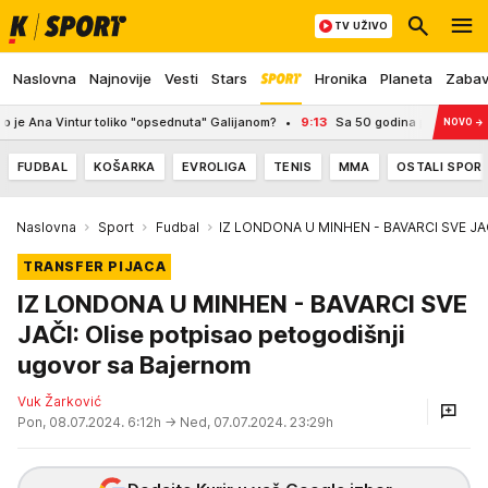
TV UŽIVO
Naslovna
Najnovije
Vesti
Stars
Hronika
Planeta
Zaba
Ana Vintur toliko "opsednuta" Galijanom?
9:13
Sa 50 godina pokrenuo posao i 
NOVO
→
FUDBAL
KOŠARKA
EVROLIGA
TENIS
MMA
OSTALI SPOR
Naslovna
Sport
Fudbal
IZ LONDONA U MINHEN - BAVARCI SVE JAČI
TRANSFER PIJACA
IZ LONDONA U MINHEN - BAVARCI SVE
JAČI: Olise potpisao petogodišnji
ugovor sa Bajernom
Vuk Žarković
Pon, 08.07.2024. 6:12h
→ Ned, 07.07.2024. 23:29h