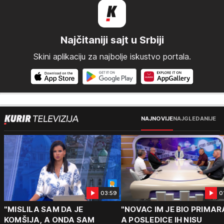
Najčitaniji sajt u Srbiji
Skini aplikaciju za najbolje iskustvo portala.
NAJNOVIJE
NAJGLEDANIJE
03:59
0
"MISLILA SAM DA JE
"NOVAC IM JE BIO PRIMAR
KOMŠIJA, A ONDA SAM
A POSLEDICE IH NISU