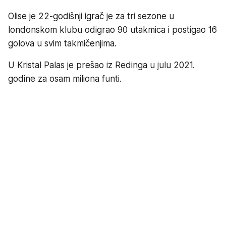
Olise je 22-godišnji igrač je za tri sezone u
londonskom klubu odigrao 90 utakmica i postigao 16
golova u svim takmičenjima.
U Kristal Palas je prešao iz Redinga u julu 2021.
godine za osam miliona funti.