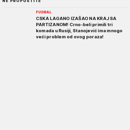
NE PROPUSTITE
FUDBAL
CSKA LAGANO IZAŠAO NA KRAJ SA
PARTIZANOM! Crno-beli primili tri
komada u Rusiji, Stanojević ima mnogo
veći problem od ovog poraza!