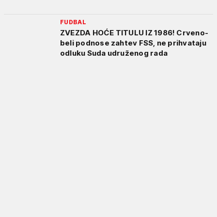
FUDBAL
ZVEZDA HOĆE TITULU IZ 1986! Crveno-
beli podnose zahtev FSS, ne prihvataju
odluku Suda udruženog rada