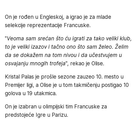
On je rođen u Engleskoj, a igrao je za mlade
selekcije reprezentacije Francuske.
"
Veoma sam srećan što ću igrati za tako veliki klub,
to je veliki izazov i tačno ono što sam želeo. Želim
da se dokažem na tom nivou i da učestvujem u
osvajanju mnogih trofeja
", rekao je Olise.
Kristal Palas je prošle sezone zauzeo 10. mesto u
Premijer ligi, a Olise je u tom takmičenju postigao 10
golova u 19 utakmica.
On je izabran u olimpijski tim Francuske za
predstojeće Igre u Parizu.