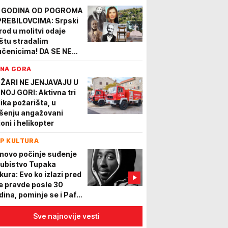
 GODINA OD POGROMA
PREBILOVCIMA: Srpski
rod u molitvi odaje
štu stradalim
čenicima! DA SE NE
BORAVI!
NA GORA
ŽARI NE JENJAVAJU U
NOJ GORI: Aktivna tri
lika požarišta, u
šenju angažovani
oni i helikopter
P KULTURA
novo počinje suđenje
 ubistvo Tupaka
kura: Evo ko izlazi pred
ce pravde posle 30
dina, pominje se i Paf
di
Sve najnovije vesti