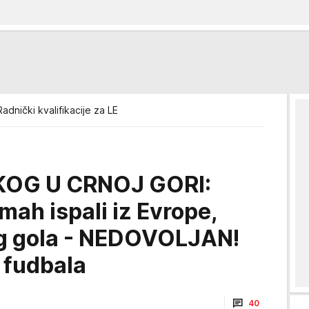
adnički kvalifikacije za LE
OG U CRNOJ GORI:
ah ispali iz Evrope,
og gola - NEDOVOLJAN!
 fudbala
40