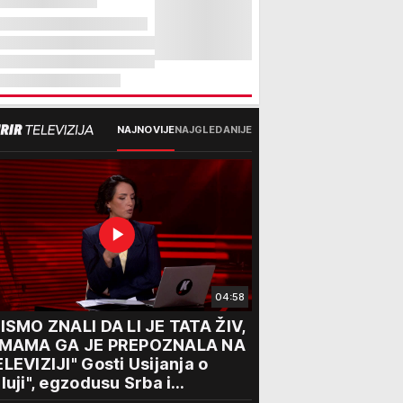
NAJNOVIJE
NAJGLEDANIJE
04:58
ISMO ZNALI DA LI JE TATA ŽIV,
 MAMA GA JE PREPOZNALA NA
LEVIZIJI" Gosti Usijanja o
luji", egzodusu Srba i
travičnim svedočenjima