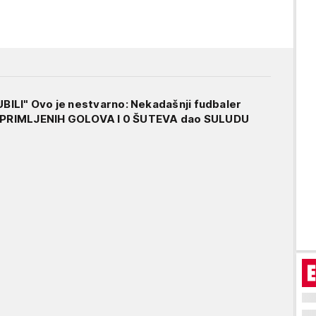
ILI" Ovo je nestvarno: Nekadašnji fudbaler
9 PRIMLJENIH GOLOVA I 0 ŠUTEVA dao SULUDU