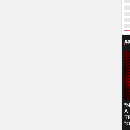
"N
A
TE
"O
s