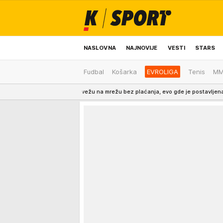
NASLOVNA
NAJNOVIJE
VESTI
STARS
Fudbal
Košarka
EVROLIGA
Tenis
M
ODRŽIVA BUDUĆNOST
REGION
NEWS
u da se povežu na mrežu bez plaćanja, evo gde je postavljena nova zona
0