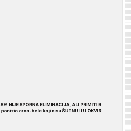
 SE! NIJE SPORNA ELIMINACIJA, ALI PRIMITI 9
ponizio crno-bele koji nisu ŠUTNULI U OKVIR