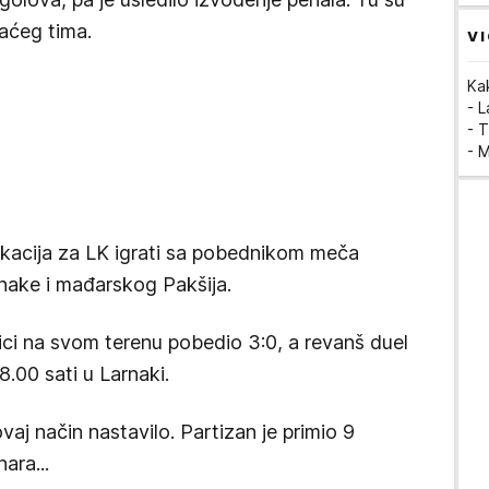
aćeg tima.
VI
Ka
- 
- T
- 
ikacija za LK igrati sa pobednikom meča
nake i mađarskog Pakšija.
ici na svom terenu pobedio 3:0, a revanš duel
.00 sati u Larnaki.
aj način nastavilo. Partizan je primio 9
ara...