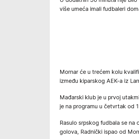
više umeća imali fudbaleri dom
Mornar će u trećem kolu kvalif
između kiparskog AEK-a iz Lar
Mađarski klub je u prvoj utakm
je na programu u četvrtak od 18
Rasulo srpskog fudbala se na ov
golova, Radnički ispao od Morn