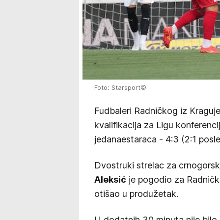
Foto: Starsport©
Fudbaleri Radničkog iz Kragujev
kvalifikacija za Ligu konferenc
jedanaestaraca - 4:3 (2:1 posl
Dvostruki strelac za crnogorski
Aleksić
je pogodio za Radničk
otišao u produžetak.
U dodatnih 30 minuta nije bilo 