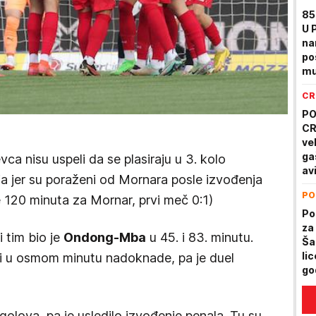
85
U 
na
po
mu
ZA
CR
PO
CR
ve
ga
ca nisu uspeli da se plasiraju u 3. kolo
avi
ija jer su poraženi od Mornara posle izvođenja
PO
e 120 minuta za Mornar, prvi meč 0:1)
Po
za
 tim bio je
Ondong-Mba
u 45. i 83. minutu.
Ša
li
i u osmom minutu nadoknade, pa je duel
go
De
golova, pa je usledilo izvođenje penala. Tu su