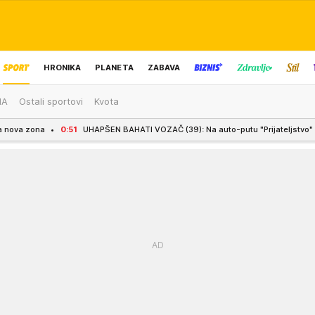
HRONIKA
PLANETA
ZABAVA
MA
Ostali sportovi
Kvota
IZBOR UREDNIKA
:51
UHAPŠEN BAHATI VOZAČ (39): Na auto-putu "Prijateljstvo" vozio suprotnim s