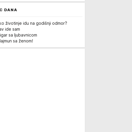
C DANA
ko životinje idu na godišnji odmor?
Lav ide sam
igar sa ljubavnicom
Majmun sa ženom!