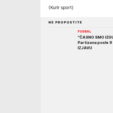
(Kurir sport)
NE PROPUSTITE
FUDBAL
"ČASNO SMO IZGUB
Partizana posle 
IZJAVU