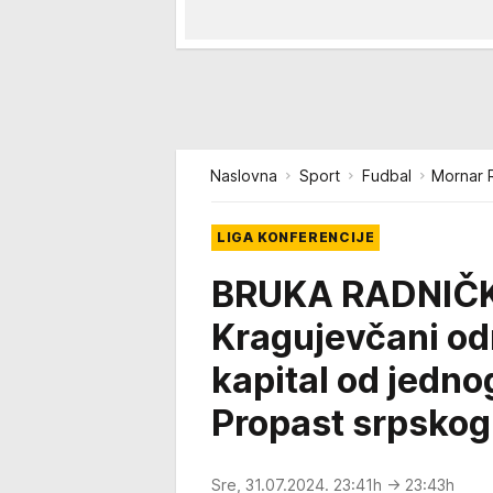
Naslovna
Sport
Fudbal
Mornar R
LIGA KONFERENCIJE
BRUKA RADNIČK
Kragujevčani odm
kapital od jedn
Propast srpskog
Sre, 31.07.2024. 23:41h
→ 23:43h