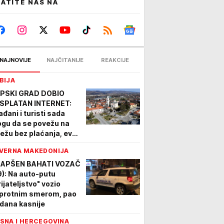
ATITE NAS NA
NAJNOVIJE
NAJČITANIJE
REAKCIJE
BIJA
PSKI GRAD DOBIO
SPLATAN INTERNET:
ađani i turisti sada
gu da se povežu na
ežu bez plaćanja, evo
e je postavljena nova
VERNA MAKEDONIJA
na
APŠEN BAHATI VOZAČ
9): Na auto-putu
rijateljstvo" vozio
protnim smerom, pao
i dana kasnije
SNA I HERCEGOVINA