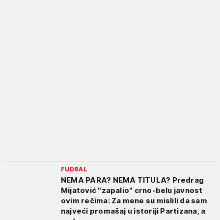
FUDBAL
NEMA PARA? NEMA TITULA? Predrag
Mijatović "zapalio" crno-belu javnost
ovim rečima: Za mene su mislili da sam
najveći promašaj u istoriji Partizana, a