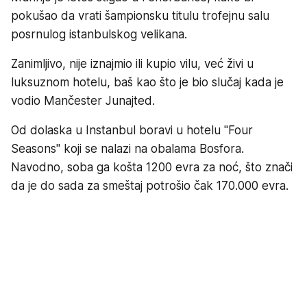
pokušao da vrati šampionsku titulu trofejnu salu
posrnulog istanbulskog velikana.
Zanimljivo, nije iznajmio ili kupio vilu, već živi u
luksuznom hotelu, baš kao što je bio slučaj kada je
vodio Mančester Junajted.
Od dolaska u Instanbul boravi u hotelu "Four
Seasons" koji se nalazi na obalama Bosfora.
Navodno, soba ga košta 1200 evra za noć, što znači
da je do sada za smeštaj potrošio čak 170.000 evra.