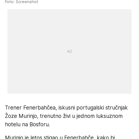
Foto: Screenshot
Trener Fenerbahčea, iskusni portugalski stručnjak
Žoze Murinjo, trenutno živi u jednom luksuznom
hotelu na Bosforu.
Murinjo je letos stigao u Fenerbahče, kako bi