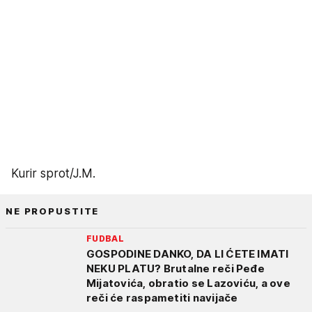
Kurir sprot/J.M.
NE PROPUSTITE
FUDBAL
GOSPODINE DANKO, DA LI ĆETE IMATI
NEKU PLATU? Brutalne reči Peđe
Mijatovića, obratio se Lazoviću, a ove
reči će raspametiti navijače