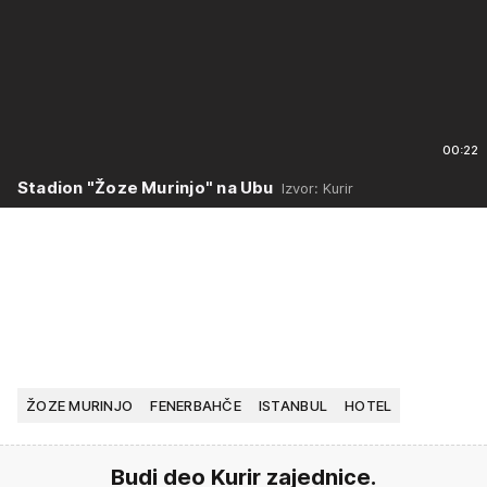
00:22
Stadion "Žoze Murinjo" na Ubu
Izvor: Kurir
ŽOZE MURINJO
FENERBAHČE
ISTANBUL
HOTEL
Budi deo Kurir zajednice.