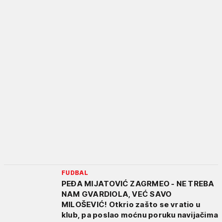
FUDBAL
PEĐA MIJATOVIĆ ZAGRMEO - NE TREBA
NAM GVARDIOLA, VEĆ SAVO
MILOŠEVIĆ! Otkrio zašto se vratio u
klub, pa poslao moćnu poruku navijačima