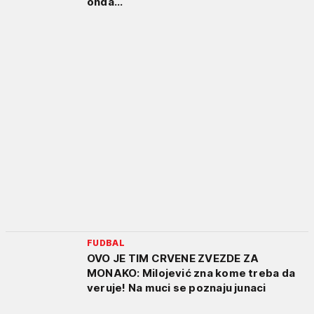
onda...
FUDBAL
OVO JE TIM CRVENE ZVEZDE ZA
MONAKO: Milojević zna kome treba da
veruje! Na muci se poznaju junaci