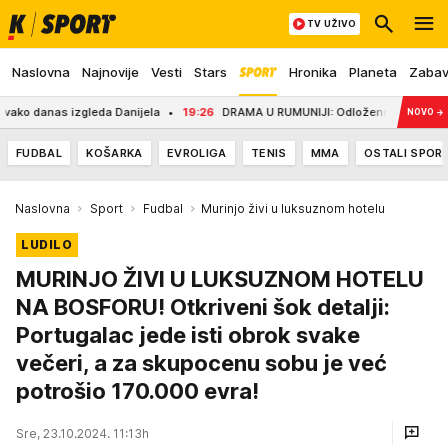
TV UŽIVO
Naslovna
Najnovije
Vesti
Stars
Hronika
Planeta
Zaba
anas izgleda Danijela
19:26
DRAMA U RUMUNIJI: Odloženo potapanje barži u D
NOVO
→
FUDBAL
KOŠARKA
EVROLIGA
TENIS
MMA
OSTALI SPOR
Naslovna
Sport
Fudbal
Murinjo živi u luksuznom hotelu
LUDILO
MURINJO ŽIVI U LUKSUZNOM HOTELU
NA BOSFORU! Otkriveni šok detalji:
Portugalac jede isti obrok svake
večeri, a za skupocenu sobu je već
potrošio 170.000 evra!
Sre, 23.10.2024. 11:13h