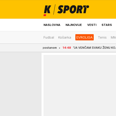
NASLOVNA
NAJNOVIJE
VESTI
STARS
Fudbal
Košarka
EVROLIGA
Tenis
M
ODRŽIVA BUDUĆNOST
REGION
NEWS
rište sa kompostanom
14:48
"JA VENČAM SVAKU ŽENU KOJA HOĆE DA SE UDA ZA 