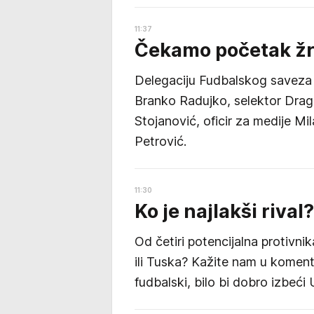
11:37
Čekamo početak žr
Delegaciju Fudbalskog saveza S
Branko Radujko, selektor Drag
Stojanović, oficir za medije Mi
Petrović.
11:30
Ko je najlakši rival?
Od četiri potencijalna protivnik
ili Tuska? Kažite nam u koment
fudbalski, bilo bi dobro izbeći 