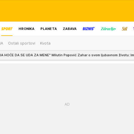
HRONIKA
PLANETA
ZABAVA
MA
Ostali sportovi
Kvota
IZBOR UREDNIKA
MENE" Milutin Popović Zahar o svom ljubavnom životu: Imao sam dve opcije..