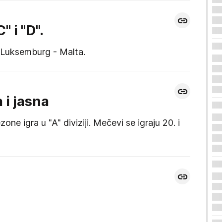
 i "D".
 i Luksemburg - Malta.
 i jasna
 igra u "A" diviziji. Mečevi se igraju 20. i