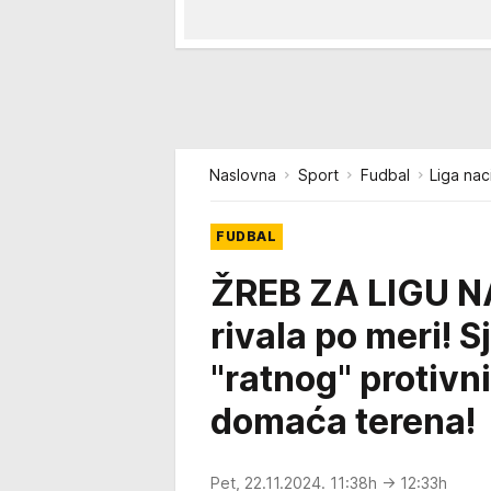
Naslovna
Sport
Fudbal
Liga nac
FUDBAL
ŽREB ZA LIGU NA
rivala po meri! S
"ratnog" protivn
domaća terena!
Pet, 22.11.2024. 11:38h
→ 12:33h