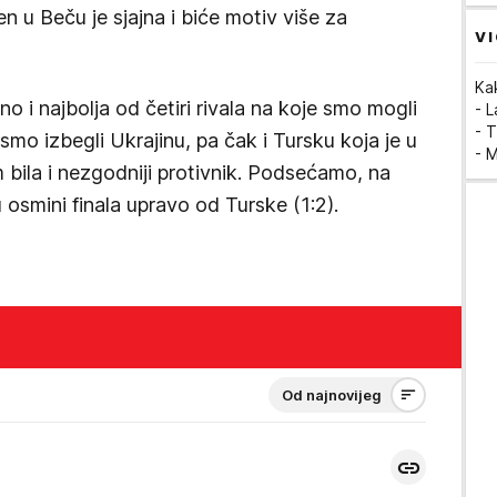
en u Beču je sjajna i biće motiv više za
VI
Ka
no i najbolja od četiri rivala na koje smo mogli
- 
- T
 smo izbegli Ukrajinu, pa čak i Tursku koja je u
- 
bila i nezgodniji protivnik. Podsećamo, na
 osmini finala upravo od Turske (1:2).
Od najnovijeg