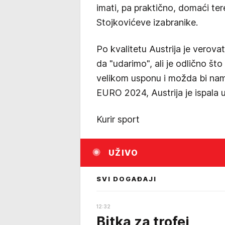
imati, pa praktično, domaći ter
Stojkovićeve izabranike.
Po kvalitetu Austrija je verovat
da "udarimo", ali je odlično što
velikom usponu i možda bi nam 
EURO 2024, Austrija je ispala u
Kurir sport
UŽIVO
SVI DOGAĐAJI
12:32
Bitka za trofej