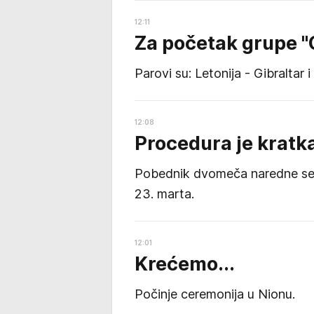
12:11
Za početak grupe "C"
Parovi su: Letonija - Gibraltar
12:08
Procedura je kratka
Pobednik dvomeča naredne sezone
23. marta.
12:01
Krećemo...
Počinje ceremonija u Nionu.