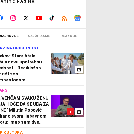
ATITE NAS NA
NAJNOVIJE
NAJČITANIJE
REAKCIJE
RŽIVA BUDUĆNOST
vkov: Stara štala
bila novu upotrebnu
ednost - Reciklažno
orište sa
mpostanom
ARS
A VENČAM SVAKU ŽENU
JA HOĆE DA SE UDA ZA
NE" Milutin Popović
har o svom ljubavnom
votu: Imao sam dve
ije...
P KULTURA