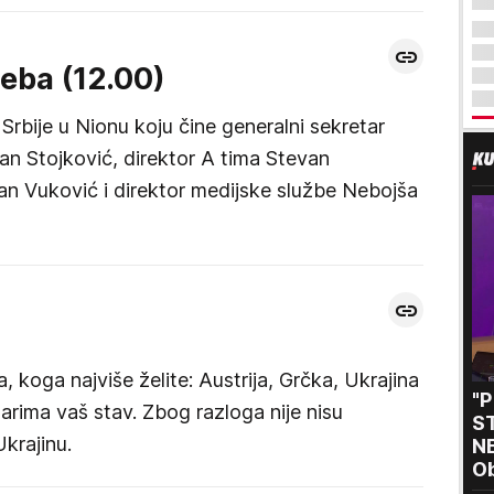
eba (12.00)
rbije u Nionu koju čine generalni sekretar
an Stojković, direktor A tima Stevan
lan Vuković i direktor medijske službe Nebojša
a, koga najviše želite: Austrija, Grčka, Ukrajina
"
arima vaš stav. Zbog razloga nije nisu
S
Ukrajinu.
NE
O
i 