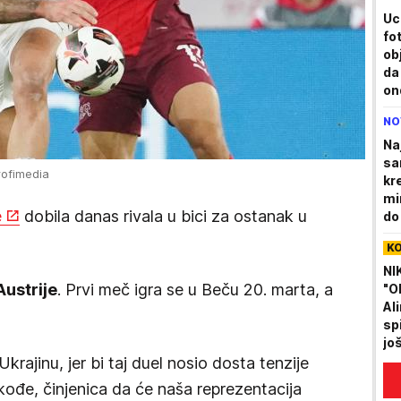
Uc
fo
ob
da
on
NO
Na
sa
rofimedia
kr
mi
e
dobila danas rivala u bici za ostanak u
do
K
NI
Austrije
. Prvi meč igra se u Beču 20. marta, a
"O
Al
sp
jo
krajinu, jer bi taj duel nosio dosta tenzije
kođe, činjenica da će naša reprezentacija