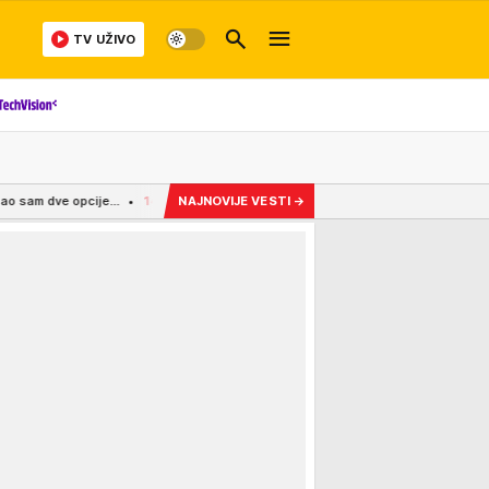
TV UŽIVO
.
14:47
Ucenjivali je golim fotkama, pa ih je sama objavila: Glumicu razapeli
NAJNOVIJE VESTI
→