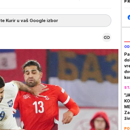
PR
te Kurir u vaš Google izbor
OD
Pa
do
vr
dv
ko
ST
"J
KO
ME
Za
ži
opc
PO