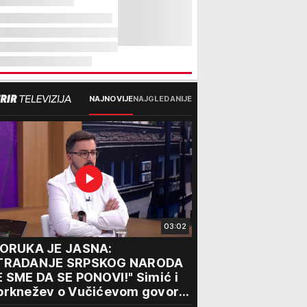
NAJNOVIJE
NAJGLEDANIJE
03:02
PORUKA JE JASNA:
TRADANJE SRPSKOG NARODA
 SME DA SE PONOVI!" Simić i
brknežev o Vučićevom govoru
porukama jedinstva: "Od