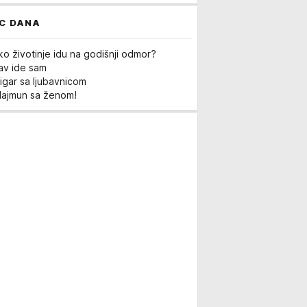
C DANA
ko životinje idu na godišnji odmor?
Lav ide sam
igar sa ljubavnicom
Majmun sa ženom!