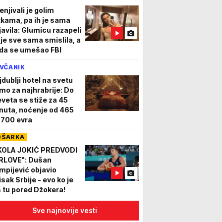
enjivali je golim
tkama, pa ih je sama
javila: Glumicu razapeli
 je sve sama smislila, a
da se umešao FBI
VČANIK
jdublji hotel na svetu
mo za najhrabrije: Do
eveta se stiže za 45
nuta, noćenje od 465
 700 evra
OŠARKA
KOLA JOKIĆ PREDVODI
RLOVE": Dušan
impijević objavio
isak Srbije - evo ko je
š tu pored Džokera!
Sve najnovije vesti