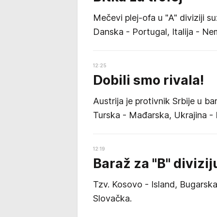
Mečevi plej-ofa u "A" diviziji s
Danska - Portugal, Italija - N
12:25
Dobili smo rivala!
Austrija je protivnik Srbije u ba
Turska - Mađarska, Ukrajina - B
12:19
Baraž za "B" divizij
Tzv. Kosovo - Island, Bugarska -
Slovačka.