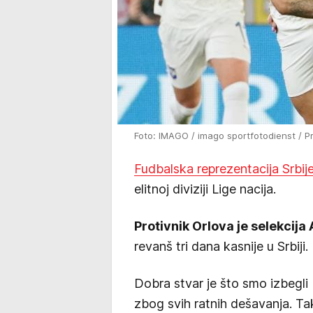
Foto: IMAGO / imago sportfotodienst / P
Fudbalska reprezentacija Srbij
elitnoj diviziji Lige nacija.
Protivnik Orlova je selekcija 
revanš tri dana kasnije u Srbiji.
Dobra stvar je što smo izbegli U
zbog svih ratnih dešavanja. Ta