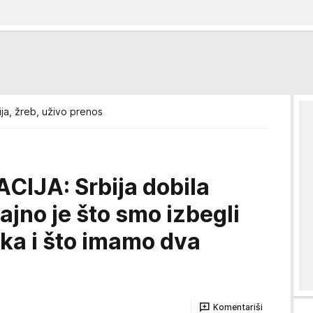
ija, žreb, uživo prenos
CIJA: Srbija dobila
jajno je što smo izbegli
ika i što imamo dva
Komentariši