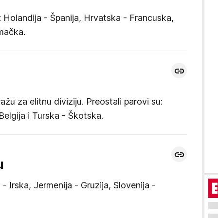
u: Holandija - Španija, Hrvatska - Francuska,
emačka.
ražu za elitnu diviziju. Preostali parovi su:
elgija i Turska - Škotska.
u
 Irska, Jermenija - Gruzija, Slovenija -