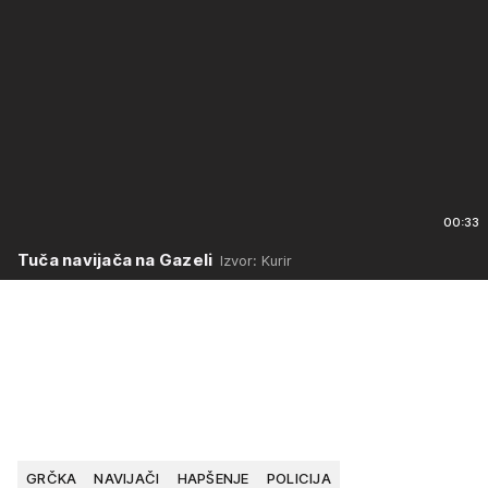
00:33
Tuča navijača na Gazeli
Izvor: Kurir
GRČKA
NAVIJAČI
HAPŠENJE
POLICIJA