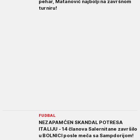
pehar, Matanović najbolji na završnom
turniru!
FUDBAL
NEZAPAMĆEN SKANDAL POTRESA
ITALIJU - 14 članova Salernitane završilo
u BOLNICI posle meča sa Sampdorijom!