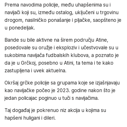
Prema navodima policije, među uhapšenima su i
navijači koji su, između ostalog, uključeni u trgovinu
drogom, nasilničko ponašanje i pljačke, saopšteno je
u ponedeljak.
Bande su bile aktivne na širem području Atine,
posedovale su oružje i eksploziv i učestvovale su u
sukobima navijača fudbalskih klubova, a poznato je
da je u Grčkoj, posebno u Atini, ta tema i te kako
zastupljena i uvek aktuelna.
Okršaj grčke policije sa grupama koje se izjašnjavaju
kao navijačke počeo je 2023. godine nakon što je
jedan policajac poginuo u tuči s navijačima.
Taj događaj je pokrenuo niz akcija u kojima su
hapšeni huligani i dileri.