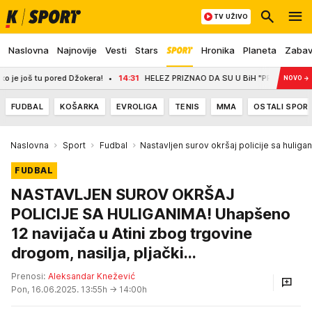
TV UŽIVO
Naslovna
Najnovije
Vesti
Stars
Hronika
Planeta
Zaba
oš tu pored Džokera!
14:31
HELEZ PRIZNAO DA SU U BiH "PRATILI SVAKI VUČIĆE
NOVO
→
FUDBAL
KOŠARKA
EVROLIGA
TENIS
MMA
OSTALI SPOR
Naslovna
Sport
Fudbal
Nastavljen surov okršaj policije sa huliga
FUDBAL
NASTAVLJEN SUROV OKRŠAJ
POLICIJE SA HULIGANIMA! Uhapšeno
12 navijača u Atini zbog trgovine
drogom, nasilja, pljački...
Prenosi:
Aleksandar Knežević
Pon, 16.06.2025. 13:55h
→ 14:00h