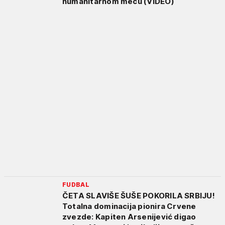
humanitarnom meču (VIDEO)
FUDBAL
ČETA SLAVIŠE ŠUŠE POKORILA SRBIJU!
Totalna dominacija pionira Crvene
zvezde: Kapiten Arsenijević digao