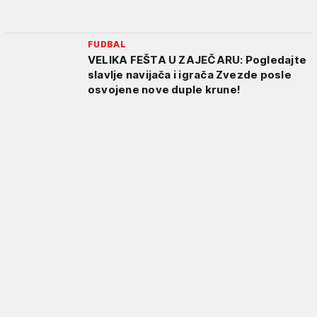
FUDBAL
VELIKA FEŠTA U ZAJEČARU: Pogledajte
slavlje navijača i igrača Zvezde posle
osvojene nove duple krune!