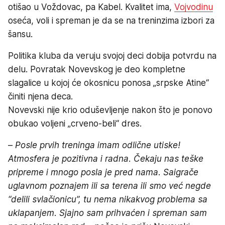
otišao u Voždovac, pa Kabel. Kvalitet ima,
Vojvodinu
oseća, voli i spreman je da se na treninzima izbori za
šansu.
Politika kluba da veruju svojoj deci dobija potvrdu na
delu. Povratak Novevskog je deo kompletne
slagalice u kojoj će okosnicu ponosa „srpske Atine“
činiti njena deca.
Novevski nije krio oduševljenje nakon što je ponovo
obukao voljeni „crveno-beli“ dres.
–
Posle prvih treninga imam odlične utiske!
Atmosfera je pozitivna i radna. Čekaju nas teške
pripreme i mnogo posla je pred nama. Saigrače
uglavnom poznajem ili sa terena ili smo već negde
“delili svlačionicu”, tu nema nikakvog problema sa
uklapanjem. Sjajno sam prihvaćen i spreman sam