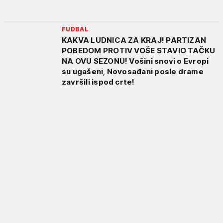
FUDBAL
KAKVA LUDNICA ZA KRAJ! PARTIZAN
POBEDOM PROTIV VOŠE STAVIO TAČKU
NA OVU SEZONU! Vošini snovi o Evropi
su ugašeni, Novosađani posle drame
završili ispod crte!