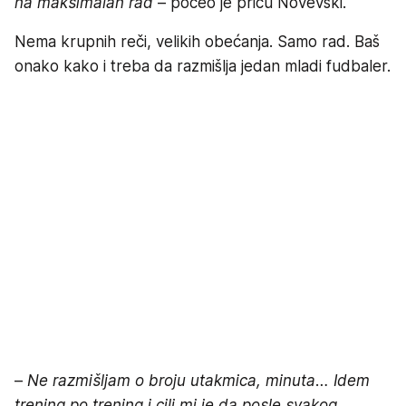
na maksimalan rad
– počeo je priču Novevski.
Nema krupnih reči, velikih obećanja. Samo rad. Baš
onako kako i treba da razmišlja jedan mladi fudbaler.
–
Ne razmišljam o broju utakmica, minuta… Idem
trening po trening i cilj mi je da posle svakog