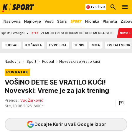
TV UŽIVO
Naslovna
Najnovije
Vesti
Stars
Hronika
Planeta
Zaba
rolige!
7:17
ZEMLJOTRES! DOKUMENT KOJI MENJA SLIKU! Sve je procurilo u jav
NOVO
→
FUDBAL
KOŠARKA
EVROLIGA
TENIS
MMA
OSTALI SPOR
Naslovna
Sport
Fudbal
Novevski se vratio kući
POVRATAK
VOŠINO DETE SE VRATILO KUĆI!
Novevski: Vreme je za jak trening
Prenosi:
Vuk Žarković
Sre, 18.06.2025. 6:00h
Dodajte Kurir u vaš Google izbor