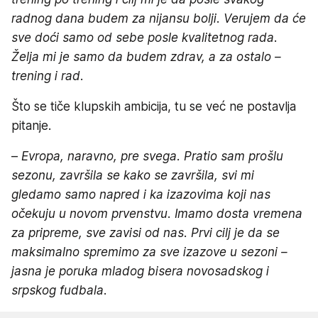
radnog dana budem za nijansu bolji. Verujem da će
sve doći samo od sebe posle kvalitetnog rada.
Želja mi je samo da budem zdrav, a za ostalo –
trening i rad
.
Što se tiče klupskih ambicija, tu se već ne postavlja
pitanje.
–
Evropa, naravno, pre svega. Pratio sam prošlu
sezonu, završila se kako se završila, svi mi
gledamo samo napred i ka izazovima koji nas
očekuju u novom prvenstvu. Imamo dosta vremena
za pripreme, sve zavisi od nas. Prvi cilj je da se
maksimalno spremimo za sve izazove u sezoni –
jasna je poruka mladog bisera novosadskog i
srpskog fudbala
.