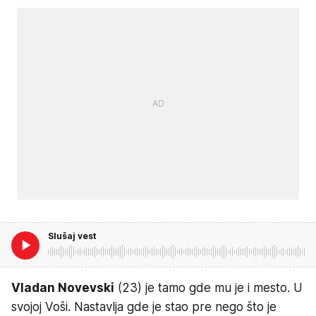
Slušaj vest
Vladan Novevski
(23) je tamo gde mu je i mesto. U
svojoj Voši. Nastavlja gde je stao pre nego što je