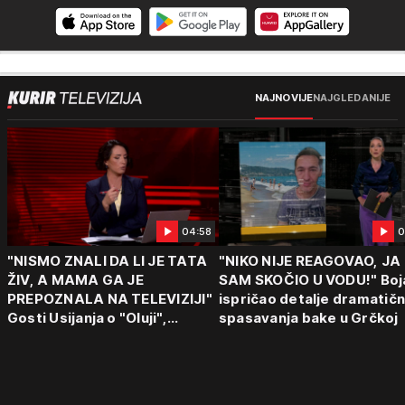
NAJNOVIJE
NAJGLEDANIJE
04:58
0
"NISMO ZNALI DA LI JE TATA
"NIKO NIJE REAGOVAO, JA
ŽIV, A MAMA GA JE
SAM SKOČIO U VODU!" Boj
PREPOZNALA NA TELEVIZIJI"
ispričao detalje dramatič
Gosti Usijanja o "Oluji",
spasavanja bake u Grčkoj
egzodusu Srba i stravičnim
svedočenjima