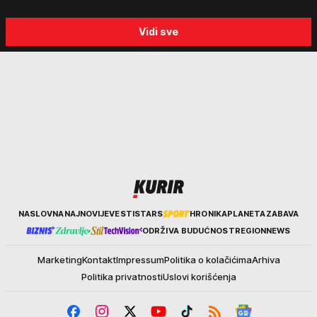
Vidi sve
Kurir
NASLOVNA
NAJNOVIJE
VESTI
STARS
HRONIKA
PLANETA
ZABAVA
ODRŽIVA BUDUĆNOST
REGION
NEWS
Marketing
Kontakt
Impressum
Politika o kolačićima
Arhiva
Politika privatnosti
Uslovi korišćenja