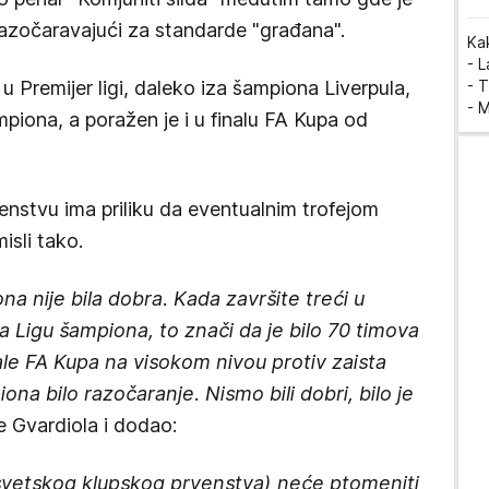
i razočaravajući za standarde "građana".
Ka
- 
u Premijer ligi, daleko iza šampiona Liverpula,
- T
- 
ampiona, a poražen je i u finalu FA Kupa od
nstvu ima priliku da eventualnim trofejom
isli tako.
 nije bila dobra. Kada završite treći u
 za Ligu šampiona, to znači da je bilo 70 timova
ale FA Kupa na visokom nivou protiv zaista
na bilo razočaranje. Nismo bili dobri, bilo je
je Gvardiola i dodao:
svetskog klupskog prvenstva) neće ptomeniti