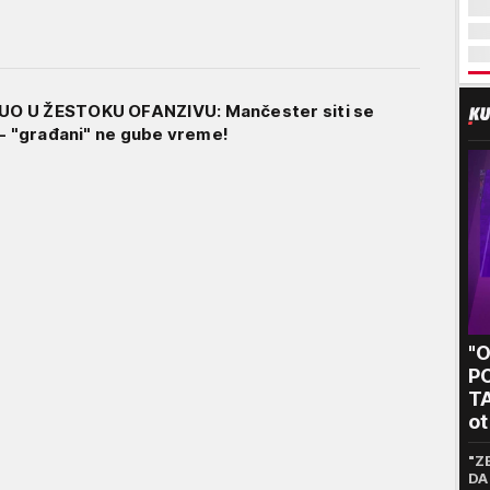
O U ŽESTOKU OFANZIVU: Mančester siti se
 - "građani" ne gube vreme!
"
P
T
ot
kr
"Z
DA