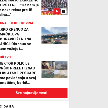
LIJE IMAJU VANREDNO
OPŠTENJE: "Da nam je
o neko rekao pre 15
ina..."
SNA I HERCEGOVINA
RKO KRENUO ZA
MAČKU, PA
BORAVIO ŽENU NA
ANICI: Okrenuo se
kom vožnje i
EBLEDEO! Jelena
UŠTVO
živela šok života, evo
A MU JE REKLA kad ga
REKTOR POLICIJE
 pozvala
VRŠIO PRELET IZNAD
LIBLATSKE PEŠČARE
ma povlačenja u ovoj
amatičnoj borbi!
tita ljudi, prirode i
ovine prioritet MUP-a
Sve najnovije vesti
IDEO)
C DANA