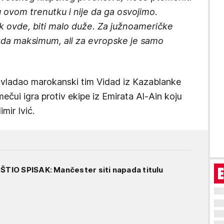
 u ovom trenutku i nije da ga osvojimo.
 ovde, biti malo duže. Za južnoameričke
da maksimum, ali za evropske je samo
 savladao marokanski tim Vidad iz Kazablanke
ečui igra protiv ekipe iz Emirata Al-Ain koju
mir Ivić.
IO SPISAK: Mančester siti napada titulu