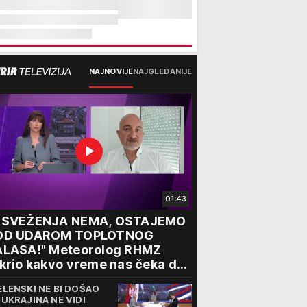
NAJNOVIJE
NAJGLEDANIJE
01:43
OSVEŽENJA NEMA, OSTAJEMO
OD UDAROM TOPLOTNOG
ALASA!" Meteorolog RHMZ
krio kakvo vreme nas čeka do
aja avgusta
ELENSKI NE BI DOŠAO
 UKRAJINA NE VIDI