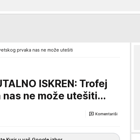
vetskog prvaka nas ne može utešiti
ALNO ISKREN: Trofej
nas ne može utešiti...
Komentariši
te Kurir u vaš Google izbor