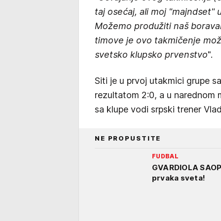
taj osećaj, ali moj "majndset"
Možemo produžiti naš boravak
timove je ovo takmičenje mož
svetsko klupsko prvenstvo
".
Siti je u prvoj utakmici grupe
rezultatom 2:0, a u narednom m
sa klupe vodi srpski trener Vladi
NE PROPUSTITE
FUDBAL
GVARDIOLA SAOPŠT
prvaka sveta!