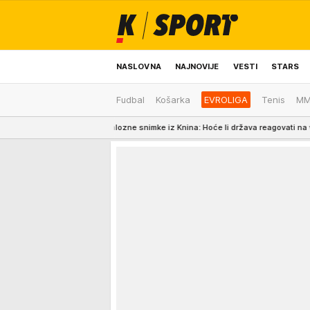
NASLOVNA
NAJNOVIJE
VESTI
STARS
Fudbal
Košarka
EVROLIGA
Tenis
M
ODRŽIVA BUDUĆNOST
REGION
NEWS
skandalozne snimke iz Knina: Hoće li država reagovati na veličanje NDH? (VIDE