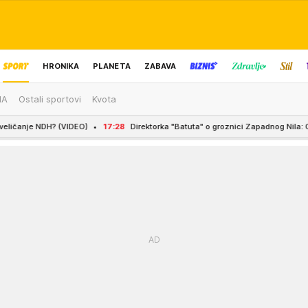
HRONIKA
PLANETA
ZABAVA
MA
Ostali sportovi
Kvota
IZBOR UREDNIKA
O)
17:28
Direktorka "Batuta" o groznici Zapadnog Nila: Oprez je neophodan, a