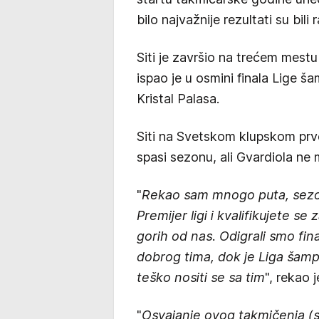
bilo najvažnije rezultati su bil
Siti je završio na trećem mestu 
ispao je u osmini finala Lige š
Kristal Palasa.
Siti na Svetskom klupskom prve
spasi sezonu, ali Gvardiola ne m
"
Rekao sam mnogo puta, sezona
Premijer ligi i kvalifikujete se
gorih od nas. Odigrali smo fin
dobrog tima, dok je Liga šampio
teško nositi se sa tim
", rekao 
"
Osvajanje ovog takmičenja (