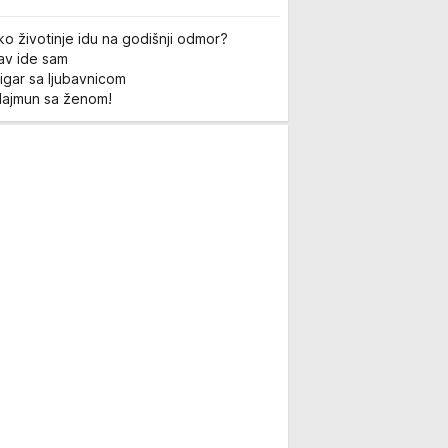
ko životinje idu na godišnji odmor?
Lav ide sam
igar sa ljubavnicom
Majmun sa ženom!