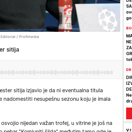
DE
SA
ov
god
BO
MA
ditorial / Profimedia
NE
ZA
 sitija
GR
to
PR
DR
do
ŠT
DI
je
IZ
DE
r sitija izjavio je da ni eventualna titula
Ne
 nadomestiti nesupešnu sezonu koju je imala
dr
Zaš
im
(V
 osvojio nijedan važan trofej, u vitrine je još na
VI
o pehar "Komjuniti šilda" međutim tamo gde je