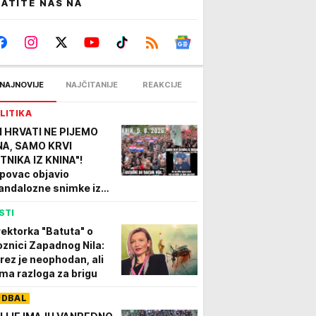
ATITE NAS NA
NAJNOVIJE
NAJČITANIJE
REAKCIJE
LITIKA
I HRVATI NE PIJEMO
NA, SAMO KRVI
TNIKA IZ KNINA"!
povac objavio
andalozne snimke iz
ina: Hoće li država
STI
agovati na veličanje
H? (VIDEO)
rektorka "Batuta" o
oznici Zapadnog Nila:
rez je neophodan, ali
ma razloga za brigu
UDBAL