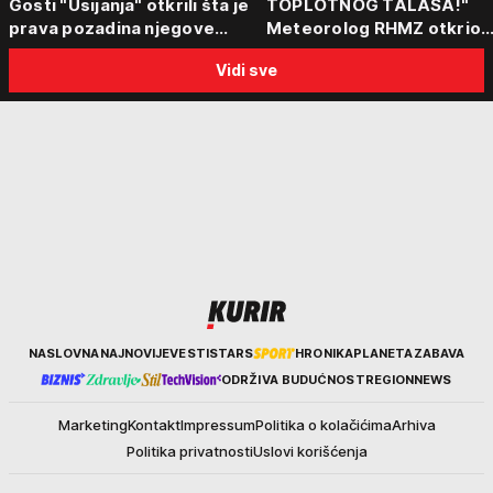
Gosti "Usijanja" otkrili šta je
TOPLOTNOG TALASA!"
prava pozadina njegove
Meteorolog RHMZ otkrio
posete Beogradu
kakvo vreme nas čeka do
Vidi sve
kraja avgusta
Kurir
NASLOVNA
NAJNOVIJE
VESTI
STARS
HRONIKA
PLANETA
ZABAVA
ODRŽIVA BUDUĆNOST
REGION
NEWS
Marketing
Kontakt
Impressum
Politika o kolačićima
Arhiva
Politika privatnosti
Uslovi korišćenja