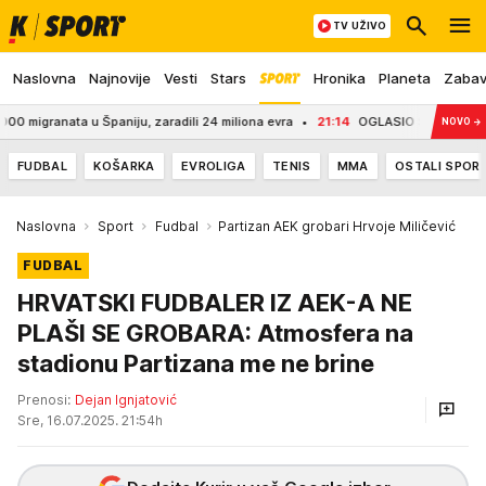
TV UŽIVO
Naslovna
Najnovije
Vesti
Stars
Hronika
Planeta
Zaba
a u Španiju, zaradili 24 miliona evra
21:14
OGLASIO SE ZELENSKI IZ BEOG
NOVO
→
FUDBAL
KOŠARKA
EVROLIGA
TENIS
MMA
OSTALI SPOR
Naslovna
Sport
Fudbal
Partizan AEK grobari Hrvoje Miličević
FUDBAL
HRVATSKI FUDBALER IZ AEK-A NE
PLAŠI SE GROBARA: Atmosfera na
stadionu Partizana me ne brine
Prenosi:
Dejan Ignjatović
Sre, 16.07.2025. 21:54h