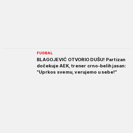
FUDBAL
BLAGOJEVIĆ OTVORIO DUŠU! Partizan
dočekuje AEK, trener crno-belih jasan:
"Uprkos svemu, verujemo u sebe!"