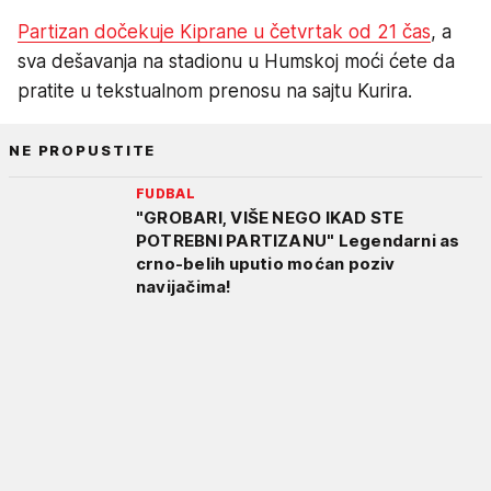
Partizan dočekuje Kiprane u četvrtak od 21 čas
, a
sva dešavanja na stadionu u Humskoj moći ćete da
pratite u tekstualnom prenosu na sajtu Kurira.
NE PROPUSTITE
FUDBAL
"GROBARI, VIŠE NEGO IKAD STE
POTREBNI PARTIZANU" Legendarni as
crno-belih uputio moćan poziv
navijačima!