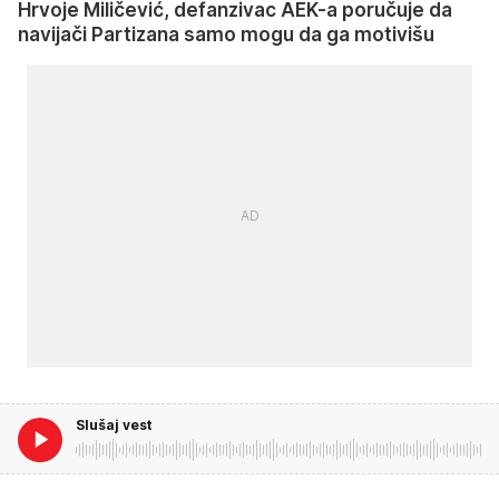
Hrvoje Miličević, defanzivac AEK-a poručuje da
navijači Partizana samo mogu da ga motivišu
Slušaj vest