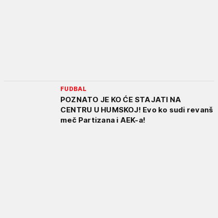
FUDBAL
POZNATO JE KO ĆE STAJATI NA
CENTRU U HUMSKOJ! Evo ko sudi revanš
meč Partizana i AEK-a!