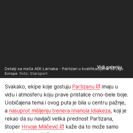
Vidi galeriju
Detalji sa meča AEK Larnaka - Partizan u kvalifikacijama za Ligu
Evrope
Foto: Starsport
Svakako, ekipe koje gostuju
Partizanu
imaju u
vidu i atmosferu koju prave pristalice crno-bele boje.
Uobičajena tema i ovog puta je bila u centru pažnje,
a
nasuprot mišljenju trenera Imanola Idiakeza
, koji je
rekao da su navijači velika prednost Partizana,
štoper
Hrvoje Miličević
kaže da to može samo