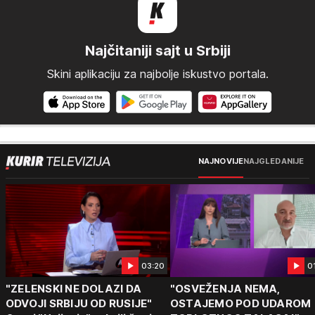
Najčitaniji sajt u Srbiji
Skini aplikaciju za najbolje iskustvo portala.
NAJNOVIJE
NAJGLEDANIJE
03:20
0
"ZELENSKI NE DOLAZI DA
"OSVEŽENJA NEMA,
ODVOJI SRBIJU OD RUSIJE"
OSTAJEMO POD UDAROM