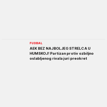
FUDBAL
AEK BEZ NAJBOLJEG STRELCA U
HUMSKOJ! Partizan protiv ozbiljno
oslabljenog rivala juri preokret