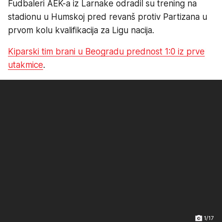
Fudbaleri AEK-a iz Larnake odradil su trening na
stadionu u Humskoj pred revanš protiv Partizana u
prvom kolu kvalifikacija za Ligu nacija.
Kiparski tim brani u Beogradu prednost 1:0 iz prve
utakmice
.
1/17