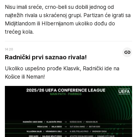
Nisu imali sreće, crno-beli su dobili jednog od
najtežih rivala u skraćenoj grupi. Partizan će igrati sa
Midjitlandom ili HIbernijanom ukoliko dođu do
trećeg kola.
14:20
Radnički prvi saznao rivala!
Ukoliko uspešno prođe Klasvik, Radnički ide na
Košice ili Neman!