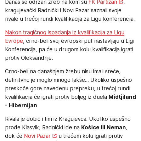
Danas se održan žreb na kom su
FK Partizan
,
kragujevački Radnički i Novi Pazar saznali svoje
rivale u trećoj rundi kvalifikacija za Ligu konferencija.
Nakon tragičnog ispadanja iz kvalifikacija za Ligu
Evrope
, crno-beli svoj evropski put nastavljaju u Ligi
Konferencija, pa će u drugom kolu kvalifikacija igrati
protiv Oleksandrije.
Crno-beli na današnjem žrebu nisu imali sreće,
definitvno je moglo mnogo lakše... Ukoliko uspešno
preskoče gore navedenu prepreku, u trećoj rundi
kvalifikacija će igrati protiv boljeg iz duela
Midtjiland
- Hibernijan
.
Rivala je dobio i tim iz Kragujevca. Ukoliko uspešno
prođe Klasvik, Radnički ide na
Košice ili Neman
,
dok će
Novi Pazar
u trećem kolu igrati protiv