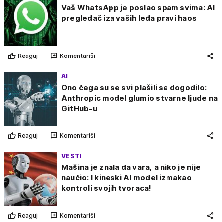
Vaš WhatsApp je poslao spam svima: AI
pregledač iza vaših leđa pravi haos
Reaguj
Komentariši
AI
Ono čega su se svi plašili se dogodilo:
Anthropic model glumio stvarne ljude na
GitHub-u
Reaguj
Komentariši
VESTI
Mašina je znala da vara, a niko je nije
naučio: I kineski AI model izmakao
kontroli svojih tvoraca!
Reaguj
Komentariši