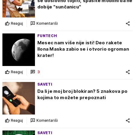
se doslovno topiti, spasite mobilni da ne
dobije "sunčanicu"
Reaguj
Komentariši
FUNTECH
Mesec nam više nije isti! Deo rakete
Ilona Maska zabio se i otvorio ogroman
krater!
Reaguj
3
SAVETI
Da li je moj broj blokiran? 5 znakova po
kojima to možete prepoznati
Reaguj
Komentariši
SAVETI