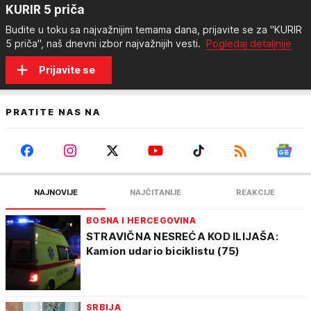
KURIR 5 priča
Budite u toku sa najvažnijim temama dana, prijavite se za "KURIR
5 priča", naš dnevni izbor najvažnijih vesti.
Pogledaj detaljnije
Prijavite se
PRATITE NAS NA
NAJNOVIJE
NAJČITANIJE
REAKCIJE
BOSNA I HERCEGOVINA
STRAVIČNA NESREĆA KOD ILIJAŠA:
Kamion udario biciklistu (75)
SRBIJA