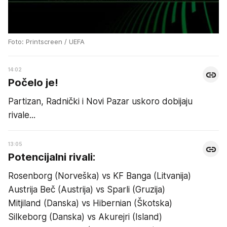
Foto: Printscreen / UEFA
14:02
Počelo je!
Partizan, Radnički i Novi Pazar uskoro dobijaju
rivale...
13:05
Potencijalni rivali:
Rosenborg (Norveška) vs KF Banga (Litvanija)
Austrija Beč (Austrija) vs Sparli (Gruzija)
Mitjiland (Danska) vs Hibernian (Škotska)
Silkeborg (Danska) vs Akurejri (Island)