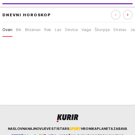
DNEVNI HOROSKOP
Ovan
Bik
Blizanac
Rak
Lav
Devica
Vaga
Škorpija
Strelac
Ja
Kurir
NASLOVNA
NAJNOVIJE
VESTI
STARS
HRONIKA
PLANETA
ZABAVA