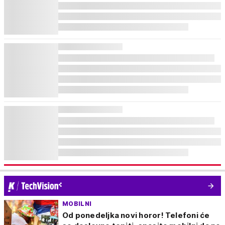
MOBILNI
Od ponedeljka novi horor! Telefoni će