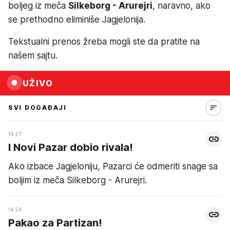
boljeg iz meča
Silkeborg - Arurejri
, naravno, ako
se prethodno eliminiše Jagjelonija.
Tekstualni prenos žreba mogli ste da pratite na
našem sajtu.
UŽIVO
SVI DOGAĐAJI
14:27
I Novi Pazar dobio rivala!
Ako izbace Jagjeloniju, Pazarci će odmeriti snage sa
boljim iz meča Silkeborg - Arurejri.
14:24
Pakao za Partizan!