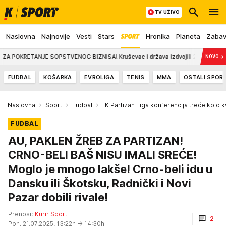
TV UŽIVO
Naslovna
Najnovije
Vesti
Stars
Hronika
Planeta
Zaba
NJE SOPSTVENOG BIZNISA! Kruševac i država izdvojili 27,5 miliona dinara, sub
NOVO
→
FUDBAL
KOŠARKA
EVROLIGA
TENIS
MMA
OSTALI SPOR
Naslovna
Sport
Fudbal
FK Partizan Liga konferencija treće kolo kv
FUDBAL
AU, PAKLEN ŽREB ZA PARTIZAN!
CRNO-BELI BAŠ NISU IMALI SREĆE!
Moglo je mnogo lakše! Crno-beli idu u
Dansku ili Škotsku, Radnički i Novi
Pazar dobili rivale!
Prenosi:
Kurir Sport
2
Pon, 21.07.2025. 13:22h
→ 14:30h