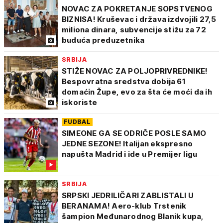
NOVAC ZA POKRETANJE SOPSTVENOG
BIZNISA! Kruševac i država izdvojili 27,5
miliona dinara, subvencije stižu za 72
buduća preduzetnika
SRBIJA
STIŽE NOVAC ZA POLJOPRIVREDNIKE!
Bespovratna sredstva dobija 61
domaćin Župe, evo za šta će moći da ih
iskoriste
FUDBAL
SIMEONE GA SE ODRIČE POSLE SAMO
JEDNE SEZONE! Italijan ekspresno
napušta Madrid i ide u Premijer ligu
SRBIJA
SRPSKI JEDRILIČARI ZABLISTALI U
BERANAMA! Aero-klub Trstenik
šampion Međunarodnog Blanik kupa,