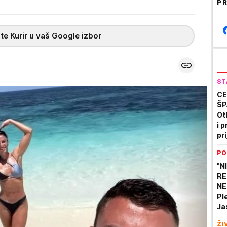
PR
te Kurir u vaš Google izbor
ST
CE
ŠP
Ot
i p
pri
PO
"N
RE
NE
Pl
Ja
sa
ŽI
sk