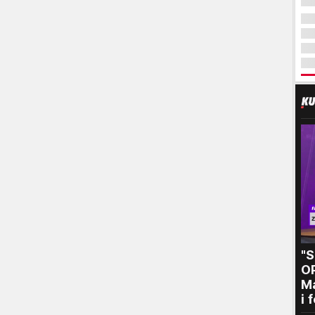
"
O
Ma
i 
kr