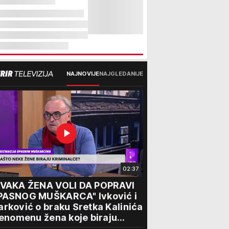
NAJNOVIJE
NAJGLEDANIJE
02:37
SVAKA ŽENA VOLI DA POPRAVI
PASNOG MUŠKARCA" Ivković i
rković o braku Sretka Kalinića
fenomenu žena koje biraju
iminalce: "Neće sa nekim ko