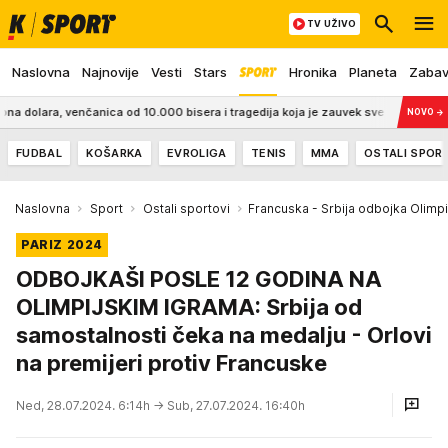
TV UŽIVO
Naslovna
Najnovije
Vesti
Stars
Hronika
Planeta
Zaba
ara, venčanica od 10.000 bisera i tragedija koja je zauvek sve promenila
12:07
NOVO
→
FUDBAL
KOŠARKA
EVROLIGA
TENIS
MMA
OSTALI SPOR
Naslovna
Sport
Ostali sportovi
Francuska - Srbija odbojka Olimpi
PARIZ 2024
ODBOJKAŠI POSLE 12 GODINA NA
OLIMPIJSKIM IGRAMA: Srbija od
samostalnosti čeka na medalju - Orlovi
na premijeri protiv Francuske
Ned, 28.07.2024. 6:14h
→ Sub, 27.07.2024. 16:40h