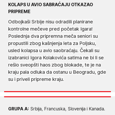
KOLAPS U AVIO SABRAĆAJU OTKAZAO
PRIPREME
Odbojkaši Srbije nisu odradili planirane
kontrolne mečeve pred početak Igara!
Poslednja dva pripremna meča seniori su
propustili zbog kašnjenja leta za Poljsku,
usled kolapsa u avio saobraćaju. Čekali su
izabranici Igora Kolakovića satima ne bi li se
rešio sveopšti haos zbog blokade, te je na
kraju pala odluka da ostanu u Beogradu, gde
su i priveli pripreme kraju.
GRUPA A:
Srbija, Francuska, Slovenija i Kanada.