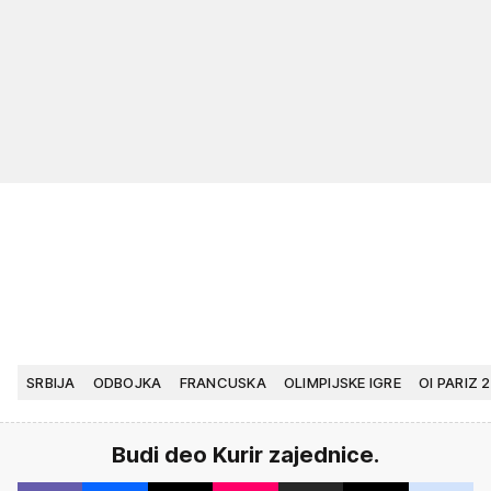
SRBIJA
ODBOJKA
FRANCUSKA
OLIMPIJSKE IGRE
OI PARIZ 
Budi deo Kurir zajednice.