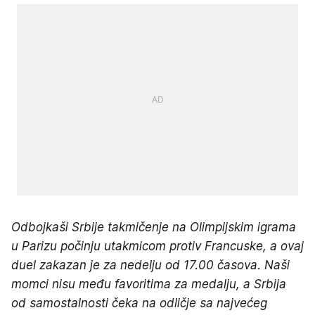
Odbojkaši Srbije takmičenje na Olimpijskim igrama
u Parizu počinju utakmicom protiv Francuske, a ovaj
duel zakazan je za nedelju od 17.00 časova. Naši
momci nisu među favoritima za medalju, a Srbija
od samostalnosti čeka na odličje sa najvećeg