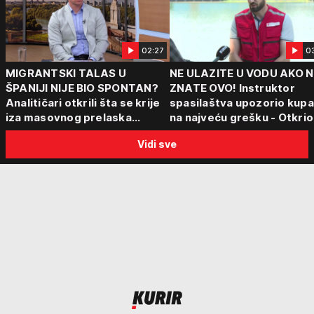
02:27
0
MIGRANTSKI TALAS U
NE ULAZITE U VODU AKO N
ŠPANIJI NIJE BIO SPONTAN?
ZNATE OVO! Instruktor
Analitičari otkrili šta se krije
spasilaštva upozorio kup
iza masovnog prelaska
na najveću grešku - Otkrio
granice: "Evropa nije dovoljno
nikako ne bi smeli na svoju
Vidi sve
naučila iz prethodne krize"
ruku da radimo