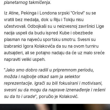
planetarnog takmičenja.
Iz Atine, Pekinga i Londona srpski "Orlovi" su se
vratili bez medalja, dok u Riju i Tokiju nisu
učestvovali. Odbojkaši su u neizvesnoj završnici Lige
nacija uspeli da budu ispred Kube i obezbede
plasman na najveću sportsku smotru. Svesni su
izabranici Igora Kolakovića da su na ovom turniru
autsajderi, ali se potajno nadaju da će uz malo sreće
napraviti veliki uspeh.
"
Jako smo dobro radili u pripremnom periodu,
možda i najbolje otkad sam ja selektor
reprezentacije. Igrači su bili fokusirani i motivisani,
svesni su da mogu da naprave iznenađenje i rešeni
su da to i urade
", poručio je Kolaković.