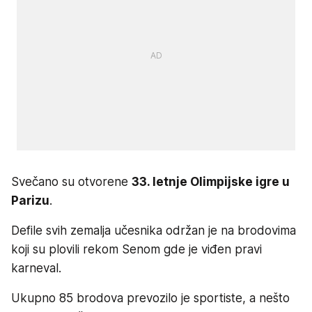
Svečano su otvorene
33. letnje Olimpijske igre u
Parizu
.
Defile svih zemalja učesnika održan je na brodovima
koji su plovili rekom Senom gde je viđen pravi
karneval.
Ukupno 85 brodova prevozilo je sportiste, a nešto