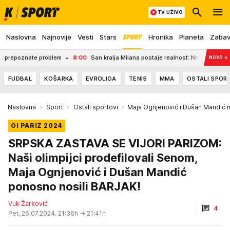
TV UŽIVO
Naslovna
Najnovije
Vesti
Stars
Hronika
Planeta
Zaba
epoznate problem
8:00
San kralja Milana postaje realnost: Neviđena turistič
NOVO
→
FUDBAL
KOŠARKA
EVROLIGA
TENIS
MMA
OSTALI SPOR
Naslovna
Sport
Ostali sportovi
Maja Ognjenović i Dušan Mandić no
OI PARIZ 2024
SRPSKA ZASTAVA SE VIJORI PARIZOM:
Naši olimpijci prodefilovali Senom,
Maja Ognjenović i Dušan Mandić
ponosno nosili BARJAK!
Vuk Žarković
4
Pet, 26.07.2024. 21:36h
→ 21:41h