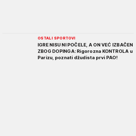
OSTALI SPORTOVI
IGRE NISU NI POČELE, A ON VEĆ IZBAČEN
ZBOG DOPINGA: Rigorozna KONTROLA u
Parizu, poznati džudista prvi PAO!