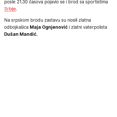
posle 21.30 časova pojavio se i brod sa sportistima
Srbije
.
Na srpskom brodu zastavu su nosili zlatna
odbojkašica
Maja Ognjenović
i zlatni vaterpolista
Dušan Mandić.