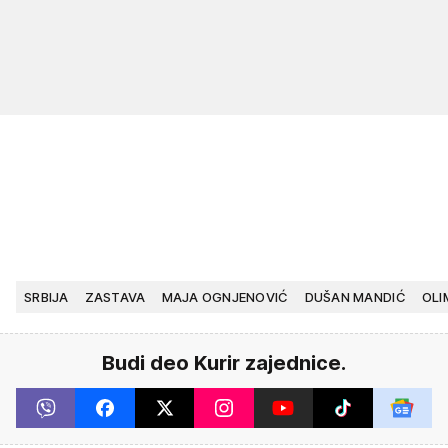
SRBIJA
ZASTAVA
MAJA OGNJENOVIĆ
DUŠAN MANDIĆ
OLI
Budi deo Kurir zajednice.