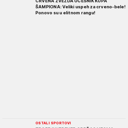
CRVENA ZVEZDA UČESNIK KUPA
ŠAMPIONA: Veliki uspeh za crveno-bele!
Ponovo su u elitnom rangu!
OSTALI SPORTOVI