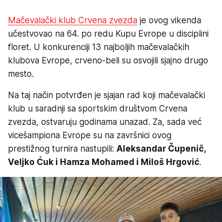
Mačevalački klub Crvena zvezda
je ovog vikenda
učestvovao na 64. po redu Kupu Evrope u disciplini
floret. U konkurenciji 13 najboljih mačevalačkih
klubova Evrope, crveno-beli su osvojili sjajno drugo
mesto.
Na taj način potvrđen je sjajan rad koji mačevalački
klub u saradnji sa sportskim društvom Crvena
zvezda, ostvaruju godinama unazad. Za, sada već
vicešampiona Evrope su na završnici ovog
prestižnog turnira nastupili:
Aleksandar Čupenič,
Veljko Ćuk i Hamza Mohamed i Miloš Hrgović
.