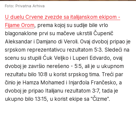
Foto: Privatna Arhiva
U duelu Crvene zvezde sa italijanskom ekipom -
Fijame Orom
, prema kojoj su sudije bile vrlo
blagonaklone prvi su mačeve ukrstili Čupenič
Aleksandar i Damjano di Veroli. Ovaj dvoboj pripao je
srpskom reprezentativcu rezultatom 5:3. Sledeći na
scenu su stupili Ćuk Veljko i Luperi Edvardo, ovaj
dvoboj je završio nerešeno - 5:5, ali je u ukupnom
rezultatu bilo 10:8 u korist srpskog tima. Treći par
činio je Hamza Mohamed i Injarđola Frančesko, a
dvoboj je pripao Italijanu rezultatom 3:7, tada je
ukupno bilo 13:15, u korist ekipe sa "Čizme".