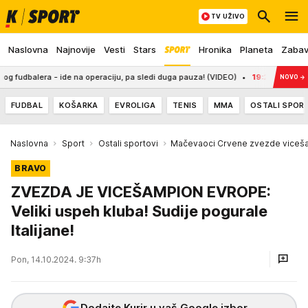
TV UŽIVO
Naslovna
Najnovije
Vesti
Stars
Hronika
Planeta
Zaba
- ide na operaciju, pa sledi duga pauza! (VIDEO)
19:20
DRAMATIČNO HAPŠEN
NOVO
→
FUDBAL
KOŠARKA
EVROLIGA
TENIS
MMA
OSTALI SPOR
Naslovna
Sport
Ostali sportovi
Mačevaoci Crvene zvezde viceš
BRAVO
ZVEZDA JE VICEŠAMPION EVROPE:
Veliki uspeh kluba! Sudije pogurale
Italijane!
Pon, 14.10.2024. 9:37h
Dodajte Kurir u vaš Google izbor