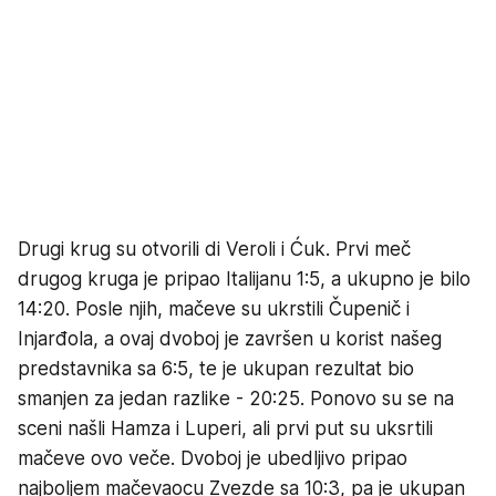
Drugi krug su otvorili di Veroli i Ćuk. Prvi meč
drugog kruga je pripao Italijanu 1:5, a ukupno je bilo
14:20. Posle njih, mačeve su ukrstili Čupenič i
Injarđola, a ovaj dvoboj je završen u korist našeg
predstavnika sa 6:5, te je ukupan rezultat bio
smanjen za jedan razlike - 20:25. Ponovo su se na
sceni našli Hamza i Luperi, ali prvi put su uksrtili
mačeve ovo veče. Dvoboj je ubedljivo pripao
najboljem mačevaocu Zvezde sa 10:3, pa je ukupan