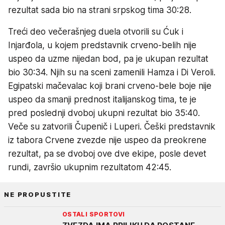
rezultat sada bio na strani srpskog tima 30:28.
Treći deo večerašnjeg duela otvorili su Ćuk i
Injarđola, u kojem predstavnik crveno-belih nije
uspeo da uzme nijedan bod, pa je ukupan rezultat
bio 30:34. Njih su na sceni zamenili Hamza i Di Veroli.
Egipatski mačevalac koji brani crveno-bele boje nije
uspeo da smanji prednost italijanskog tima, te je
pred poslednji dvoboj ukupni rezultat bio 35:40.
Veče su zatvorili Čupenič i Luperi. Češki predstavnik
iz tabora Crvene zvezde nije uspeo da preokrene
rezultat, pa se dvoboj ove dve ekipe, posle devet
rundi, završio ukupnim rezultatom 42:45.
NE PROPUSTITE
OSTALI SPORTOVI