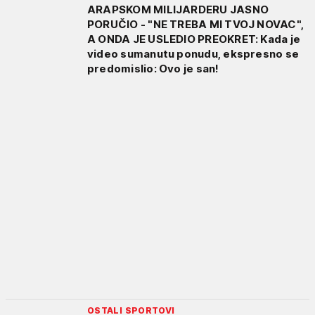
ARAPSKOM MILIJARDERU JASNO
PORUČIO - "NE TREBA MI TVOJ NOVAC",
A ONDA JE USLEDIO PREOKRET: Kada je
video sumanutu ponudu, ekspresno se
predomislio: Ovo je san!
OSTALI SPORTOVI