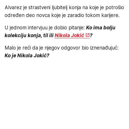
Alvarez je strastveni ljubitelj konja na koje je potrošio
određen deo novca koje je zaradio tokom karijere.
U jednom intervjuu je dobio pitanje:
Ko ima bolju
kolekciju konja, til ili
Nikola Jokić
?
Malo je reći da je njegov odgovor bio iznenađujuć:
Ko je Nikola Jokić?