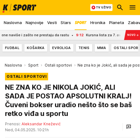
TV UŽIVO
Naslovna
Najnovije
Vesti
Stars
Hronika
Planeta
Zaba
iše i zašto ne prestaju da rastu
9:12
Kursna lista za 7. avgust 2026: Narodn
NOVO
→
FUDBAL
KOŠARKA
EVROLIGA
TENIS
MMA
OSTALI SPOR
Naslovna
Sport
Ostali sportovi
Ne zna ko je Jokić, ali sada je pos
OSTALI SPORTOVI
NE ZNA KO JE NIKOLA JOKIĆ, ALI
SADA JE POSTAO APSOLUTNI KRALJ!
Čuveni bokser uradio nešto što se baš
retko viđa u sportu
Prenosi:
Aleksandar Knežević
Ned, 04.05.2025. 10:21h