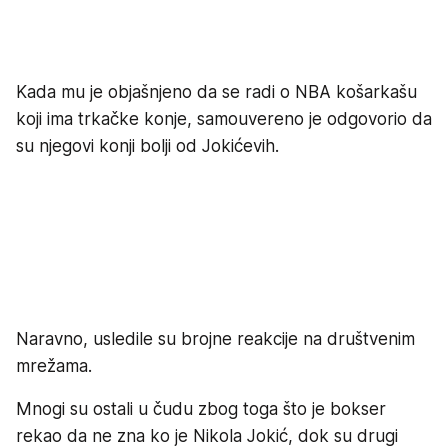
Kada mu je objašnjeno da se radi o NBA košarkašu
koji ima trkačke konje, samouvereno je odgovorio da
su njegovi konji bolji od Jokićevih.
Naravno, usledile su brojne reakcije na društvenim
mrežama.
Mnogi su ostali u čudu zbog toga što je bokser
rekao da ne zna ko je Nikola Jokić, dok su drugi