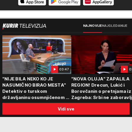
NAJNOVIJE
NAJGLEDANIJE
03:47
0
"NIJE BILA NEKO KO JE
"NOVA OLUJA" ZAPALILA
NASUMIČNO BIRAO MESTA"
REGION! Drecun, Lukić i
Detektiv o turskom
Borovčanin o pretnjama iz
državljaninu osumnjičenom za
Zagreba: Srbi ne zaboravlj
ubistvo Ruskinje (28): "Mogao
progon
Vidi sve
je da se predstavi kao
umetnik"