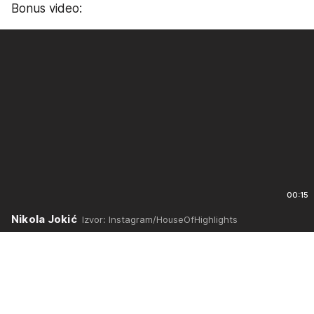
Bonus video:
00:15
Nikola Jokić
Izvor: Instagram/HouseOfHighlights