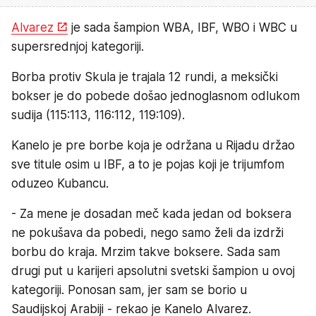
Alvarez
je sada šampion WBA, IBF, WBO i WBC u
supersrednjoj kategoriji.
Borba protiv Skula je trajala 12 rundi, a meksički
bokser je do pobede došao jednoglasnom odlukom
sudija (115:113, 116:112, 119:109).
Kanelo je pre borbe koja je održana u Rijadu držao
sve titule osim u IBF, a to je pojas koji je trijumfom
oduzeo Kubancu.
- Za mene je dosadan meč kada jedan od boksera
ne pokušava da pobedi, nego samo želi da izdrži
borbu do kraja. Mrzim takve boksere. Sada sam
drugi put u karijeri apsolutni svetski šampion u ovoj
kategoriji. Ponosan sam, jer sam se borio u
Saudijskoj Arabiji - rekao je Kanelo Alvarez.