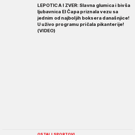
LEPOTICA I ZVER: Slavna glumica i bivša
ljubavnica El Čapa priznala vezu sa
jednim od najboljih boksera današnjice!
U uživo programu pričala pikanterije!
(VIDEO)
OSTALI SPORTOVI