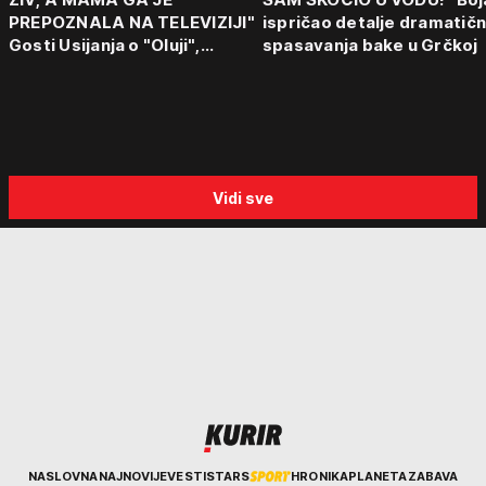
PREPOZNALA NA TELEVIZIJI"
ispričao detalje dramatič
Gosti Usijanja o "Oluji",
spasavanja bake u Grčkoj
egzodusu Srba i stravičnim
svedočenjima
Vidi sve
Kurir
NASLOVNA
NAJNOVIJE
VESTI
STARS
HRONIKA
PLANETA
ZABAVA