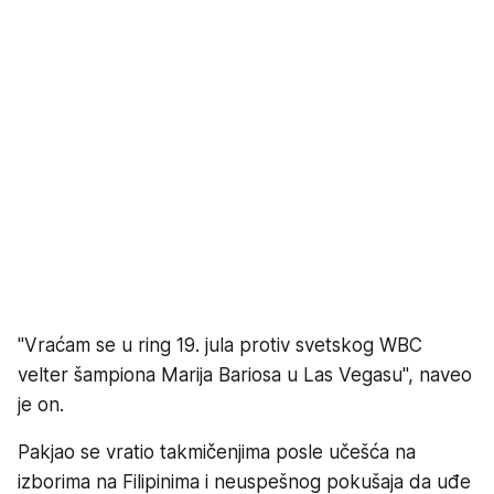
"Vraćam se u ring 19. jula protiv svetskog WBC
velter šampiona Marija Bariosa u Las Vegasu", naveo
je on.
Pakjao se vratio takmičenjima posle učešća na
izborima na Filipinima i neuspešnog pokušaja da uđe