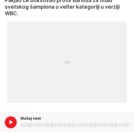
Pakjao će boksovati protiv Bariosa za titulu
svetskog šampiona u velter kategoriji u verziji
WBC.
Slušaj vest