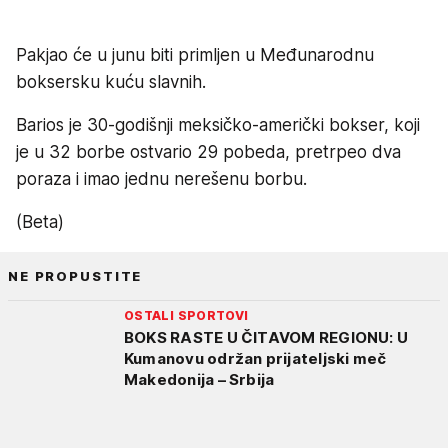
Pakjao će u junu biti primljen u Međunarodnu
boksersku kuću slavnih.
Barios je 30-godišnji meksičko-američki bokser, koji
je u 32 borbe ostvario 29 pobeda, pretrpeo dva
poraza i imao jednu nerešenu borbu.
(Beta)
NE PROPUSTITE
OSTALI SPORTOVI
BOKS RASTE U ČITAVOM REGIONU: U
Kumanovu održan prijateljski meč
Makedonija – Srbija