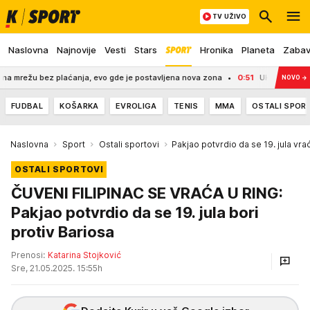
TV UŽIVO
Naslovna
Najnovije
Vesti
Stars
Hronika
Planeta
Zaba
 bez plaćanja, evo gde je postavljena nova zona
0:51
UHAPŠEN BAHATI VOZAČ
NOVO
→
FUDBAL
KOŠARKA
EVROLIGA
TENIS
MMA
OSTALI SPOR
Naslovna
Sport
Ostali sportovi
Pakjao potvrdio da se 19. jula vrać
OSTALI SPORTOVI
ČUVENI FILIPINAC SE VRAĆA U RING:
Pakjao potvrdio da se 19. jula bori
protiv Bariosa
Prenosi:
Katarina Stojković
Sre, 21.05.2025. 15:55h