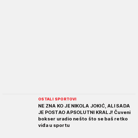
OSTALI SPORTOVI
NE ZNA KO JE NIKOLA JOKIĆ, ALI SADA
JE POSTAO APSOLUTNI KRALJ! Čuveni
bokser uradio nešto što se baš retko
viđa u sportu