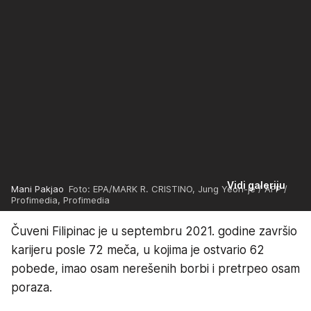
Vidi galeriju
Mani Pakjao
Foto: EPA/MARK R. CRISTINO, Jung Yeon-je / AFP /
Profimedia, Profimedia
Čuveni Filipinac je u septembru 2021. godine završio
karijeru posle 72 meča, u kojima je ostvario 62
pobede, imao osam nerešenih borbi i pretrpeo osam
poraza.