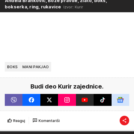
Anđela Branković, Bože pravde, zlato, boks,
bokserka, ring, rukavice
Izvor: Kurir
BOKS
MANI PAKJAO
Budi deo Kurir zajednice.
Reaguj
Komentariši