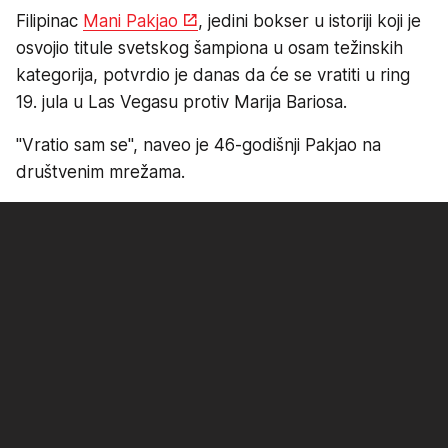
Filipinac
Mani Pakjao
, jedini bokser u istoriji koji je
osvojio titule svetskog šampiona u osam težinskih
kategorija, potvrdio je danas da će se vratiti u ring
19. jula u Las Vegasu protiv Marija Bariosa.
"Vratio sam se", naveo je 46-godišnji Pakjao na
društvenim mrežama.