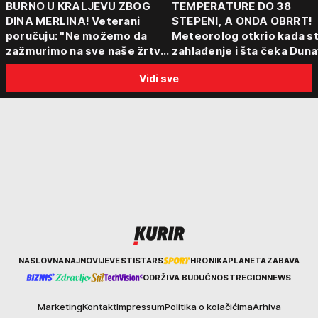
BURNO U KRALJEVU ZBOG
TEMPERATURE DO 38
DINA MERLINA! Veterani
STEPENI, A ONDA OBRRT!
poručuju: "Ne možemo da
Meteorolog otkrio kada st
zažmurimo na sve naše žrtve
zahlađenje i šta čeka Dun
i stradanja!"
Vidi sve
Kurir
NASLOVNA
NAJNOVIJE
VESTI
STARS
HRONIKA
PLANETA
ZABAVA
ODRŽIVA BUDUĆNOST
REGION
NEWS
Marketing
Kontakt
Impressum
Politika o kolačićima
Arhiva