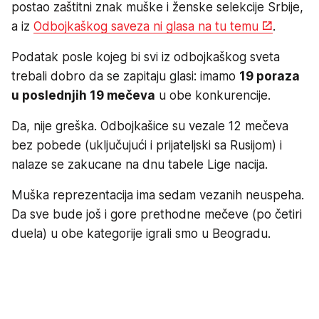
postao zaštitni znak muške i ženske selekcije Srbije,
a iz
Odbojkaškog saveza ni glasa na tu temu
.
Podatak posle kojeg bi svi iz odbojkaškog sveta
trebali dobro da se zapitaju glasi: imamo
19 poraza
u poslednjih 19 mečeva
u obe konkurencije.
Da, nije greška. Odbojkašice su vezale 12 mečeva
bez pobede (uključujući i prijateljski sa Rusijom) i
nalaze se zakucane na dnu tabele Lige nacija.
Muška reprezentacija ima sedam vezanih neuspeha.
Da sve bude još i gore prethodne mečeve (po četiri
duela) u obe kategorije igrali smo u Beogradu.