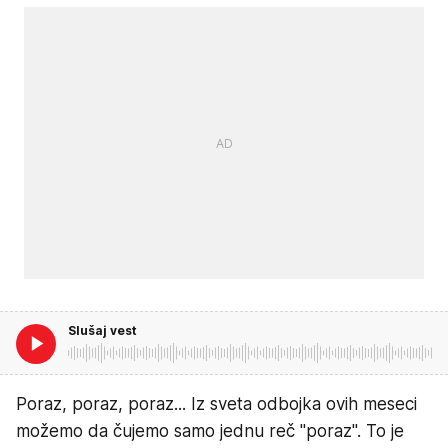
Slušaj vest
Poraz, poraz, poraz... Iz sveta odbojka ovih meseci
možemo da čujemo samo jednu reč "poraz". To je