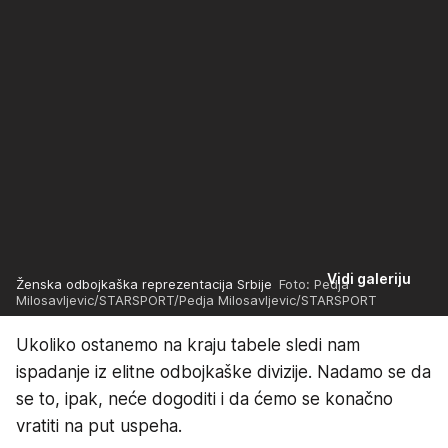
Vidi galeriju
Ženska odbojkaška reprezentacija Srbije
Foto: Pedja
Milosavljevic/STARSPORT/Pedja Milosavljevic/STARSPORT
Ukoliko ostanemo na kraju tabele sledi nam
ispadanje iz elitne odbojkaške divizije. Nadamo se da
se to, ipak, neće dogoditi i da ćemo se konačno
vratiti na put uspeha.