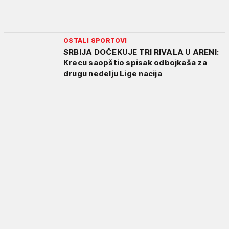
OSTALI SPORTOVI
SRBIJA DOČEKUJE TRI RIVALA U ARENI:
Krecu saopštio spisak odbojkaša za
drugu nedelju Lige nacija