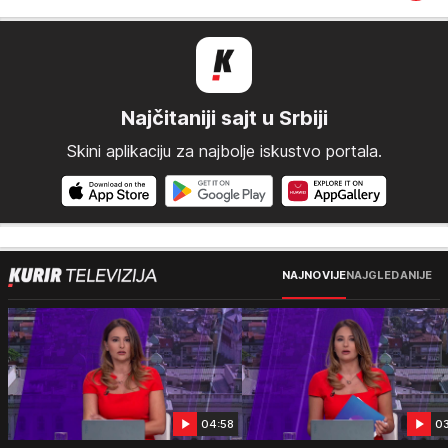
Najčitaniji sajt u Srbiji
Skini aplikaciju za najbolje iskustvo portala.
NAJNOVIJE
NAJGLEDANIJE
04:58
0