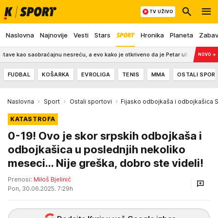
TV UŽIVO
Naslovna
Najnovije
Vesti
Stars
Hronika
Planeta
Zaba
raćajnu nesreću, a evo kako je otkriveno da je Petar ubijen (FOTO)
21:2
NOVO
→
FUDBAL
KOŠARKA
EVROLIGA
TENIS
MMA
OSTALI SPOR
Naslovna
Sport
Ostali sportovi
Fijasko odbojkaša i odbojkašica S
KATASTROFA
0-19! Ovo je skor srpskih odbojkaša i
odbojkašica u poslednjih nekoliko
meseci... Nije greška, dobro ste videli!
Prenosi:
Miloš Bjelinić
Pon, 30.06.2025. 7:29h