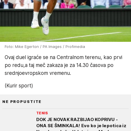
Foto: Mike Egerton / PA Images / Profimedia
Ovaj duel igraće se na Centralnom terenu, kao prvi
po redu,a taj meč zakaza je za 14.30 časova po
srednjoevropskom vremenu.
(Kurir sport)
NE PROPUSTITE
TENIS
DOK JE NOVAK RAZBIJAO KOPRIVU -
ONA SE ŠMINKALA! Evo ko je lepotica iz