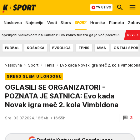
TV UŽIVO
Naslovna
Najnovije
Vesti
Stars
Hronika
Planeta
Zaba
ni vidikovcem na Kablaru: Evo koliko turista ga je već posetilo i do kada je ulaz b
NOVO
→
FUDBAL
KOŠARKA
EVROLIGA
TENIS
MMA
OSTALI SPOR
Naslovna
Sport
Tenis
Evo kada Novak igra meč 2. kola Vimbldon
GREND SLEM U LONDONU
OGLASILI SE ORGANIZATORI -
POZNATA JE SATNICA: Evo kada
Novak igra meč 2. kola Vimbldona
3
Sre, 03.07.2024. 16:54h
→ 16:55h
Dodajte Kurir u vaš Google izbor