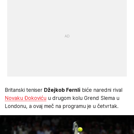
Britanski teniser
Džejkob Fernli
biće naredni rival
Novaku Đokoviću
u drugom kolu Grend Slema u
Londonu, a ovaj meč na programu je u četvrtak.