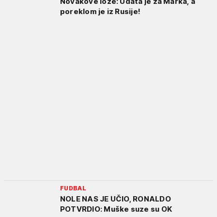
Novakove lože: Udata je za Marka, a
poreklom je iz Rusije!
FUDBAL
NOLE NAS JE UČIO, RONALDO
POTVRDIO: Muške suze su OK