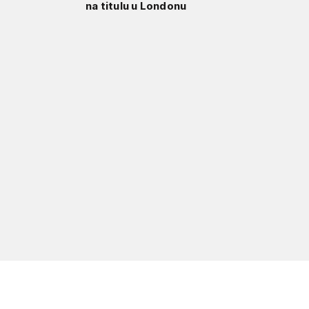
na titulu u Londonu