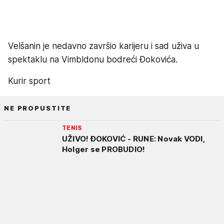
Velšanin je nedavno završio karijeru i sad uživa u
spektaklu na Vimbldonu bodreći Đokovića.
Kurir sport
NE PROPUSTITE
TENIS
UŽIVO! ĐOKOVIĆ - RUNE: Novak VODI,
Holger se PROBUDIO!