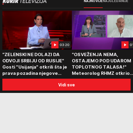
NAJNOVIJE
NAJGLEDANIJE
03:20
0
"ZELENSKI NE DOLAZI DA
"OSVEŽENJA NEMA,
ODVOJI SRBIJU OD RUSIJE"
OSTAJEMO POD UDAROM
Gosti "Usijanja" otkrili šta je
TOPLOTNOG TALASA!"
prava pozadina njegove
Meteorolog RHMZ otkrio
posete Beogradu
kakvo vreme nas čeka do
Vidi sve
kraja avgusta