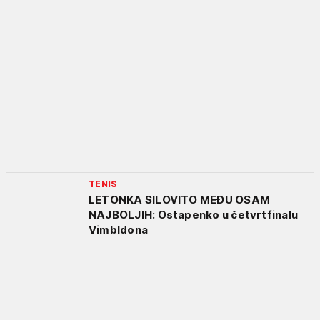
TENIS
LETONKA SILOVITO MEĐU OSAM
NAJBOLJIH: Ostapenko u četvrtfinalu
Vimbldona