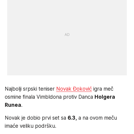
Najbolji srpski teniser
Novak Đoković
igra meč
osmine finala Vimbldona protiv Danca
Holgera
Runea
.
Novak je dobio prvi set sa
6.3,
a na ovom meču
imaće veliku podršku.