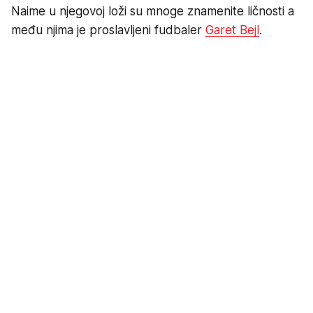
Naime u njegovoj loži su mnoge znamenite ličnosti a
među njima je proslavljeni fudbaler
Garet Bejl
.