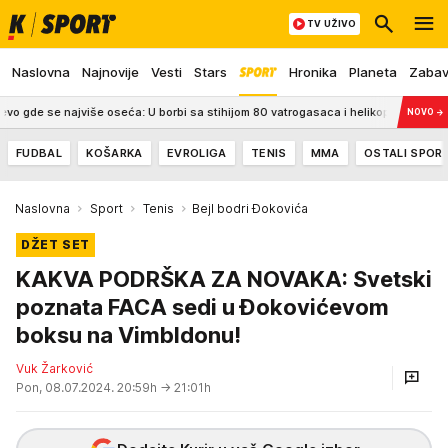
TV UŽIVO
Naslovna
Najnovije
Vesti
Stars
Hronika
Planeta
Zaba
e najviše oseća: U borbi sa stihijom 80 vatrogasaca i helikopteri VIDEO
2
NOVO
→
FUDBAL
KOŠARKA
EVROLIGA
TENIS
MMA
OSTALI SPOR
Naslovna
Sport
Tenis
Bejl bodri Đokovića
DŽET SET
KAKVA PODRŠKA ZA NOVAKA: Svetski
poznata FACA sedi u Đokovićevom
boksu na Vimbldonu!
Vuk Žarković
Pon, 08.07.2024. 20:59h
→ 21:01h