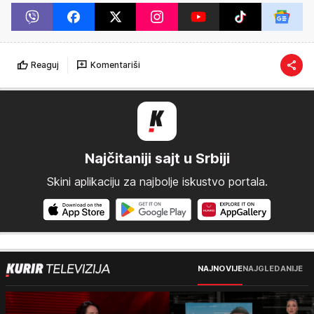
Reaguj
Komentariši
Najčitaniji sajt u Srbiji
Skini aplikaciju za najbolje iskustvo portala.
NAJNOVIJE
NAJGLEDANIJE