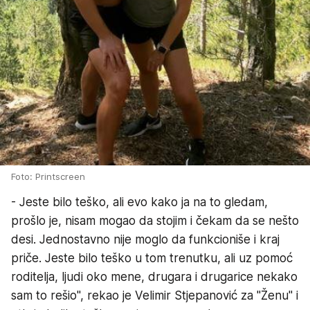
Foto: Printscreen
- Jeste bilo teško, ali evo kako ja na to gledam,
prošlo je, nisam mogao da stojim i čekam da se nešto
desi. Jednostavno nije moglo da funkcioniše i kraj
priče. Jeste bilo teško u tom trenutku, ali uz pomoć
roditelja, ljudi oko mene, drugara i drugarice nekako
sam to rešio", rekao je Velimir Stjepanović za "Ženu" i