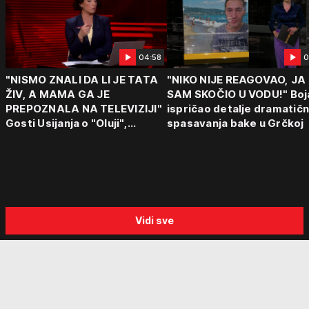
04:58
0
"NISMO ZNALI DA LI JE TATA
"NIKO NIJE REAGOVAO, JA
ŽIV, A MAMA GA JE
SAM SKOČIO U VODU!" Boj
PREPOZNALA NA TELEVIZIJI"
ispričao detalje dramatič
Gosti Usijanja o "Oluji",
spasavanja bake u Grčkoj
egzodusu Srba i stravičnim
svedočenjima
Vidi sve