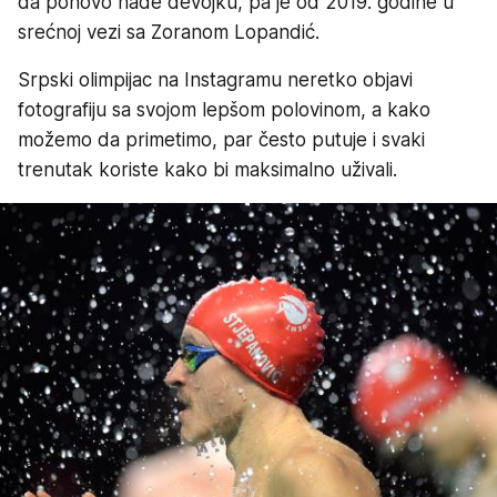
da ponovo nađe devojku, pa je od 2019. godine u
srećnoj vezi sa Zoranom Lopandić.
Srpski olimpijac na Instagramu neretko objavi
fotografiju sa svojom lepšom polovinom, a kako
možemo da primetimo, par često putuje i svaki
trenutak koriste kako bi maksimalno uživali.