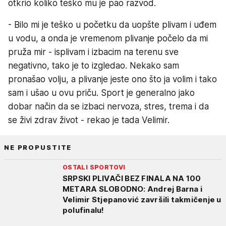
otkrio koliko teško mu je pao razvod.
- Bilo mi je teško u početku da uopšte plivam i uđem
u vodu, a onda je vremenom plivanje počelo da mi
pruža mir - isplivam i izbacim na terenu sve
negativno, tako je to izgledao. Nekako sam
pronašao volju, a plivanje jeste ono što ja volim i tako
sam i ušao u ovu priču. Sport je generalno jako
dobar način da se izbaci nervoza, stres, trema i da
se živi zdrav život - rekao je tada Velimir.
NE PROPUSTITE
OSTALI SPORTOVI
SRPSKI PLIVAČI BEZ FINALA NA 100
METARA SLOBODNO: Andrej Barna i
Velimir Stjepanović završili takmičenje u
polufinalu!