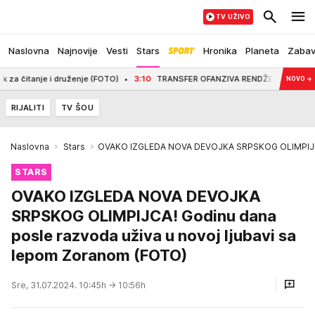
TV UŽIVO
Naslovna
Najnovije
Vesti
Stars
Hronika
Planeta
Zaba
e i druženje (FOTO)
3:10
TRANSFER OFANZIVA RENDŽERSA! Posle bivšeg kapit
NOVO
→
RIJALITI
TV ŠOU
Naslovna
Stars
OVAKO IZGLEDA NOVA DEVOJKA SRPSKOG OLIMPIJCA! 
STARS
OVAKO IZGLEDA NOVA DEVOJKA
SRPSKOG OLIMPIJCA! Godinu dana
posle razvoda uživa u novoj ljubavi sa
lepom Zoranom (FOTO)
Sre, 31.07.2024. 10:45h
→ 10:56h