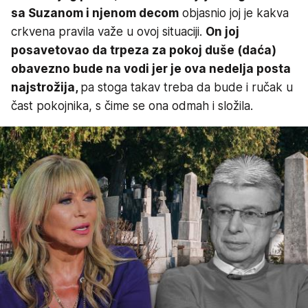
sa Suzanom i njenom decom
objasnio joj je kakva
crkvena pravila važe u ovoj situaciji.
On joj
posavetovao da trpeza za pokoj duše (daća)
obavezno bude na vodi jer je ova nedelja posta
najstrožija,
pa stoga takav treba da bude i ručak u
čast pokojnika, s čime se ona odmah i složila.