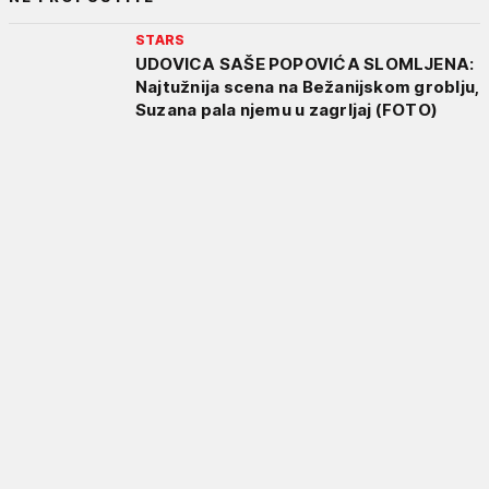
STARS
UDOVICA SAŠE POPOVIĆA SLOMLJENA:
Najtužnija scena na Bežanijskom groblju,
Suzana pala njemu u zagrljaj (FOTO)