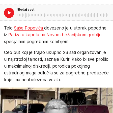
Slušaj vest
Telo
Saše Popovića
dovezeno je u utorak popodne
iz
Pariza u kapelu na Novom bežanijskom groblju
specijalnim pogrebnim kombijem.
Ceo put koji je trajao ukupno 28 sati organizovan je
u najstrožoj tajnosti, saznaje Kurir. Kako bi sve prošlo
u maksimalnoj diskreciji, porodica pokojnog
estradnog maga odlučila se za pogrebno preduzeće
koje ima neobeležena vozila.