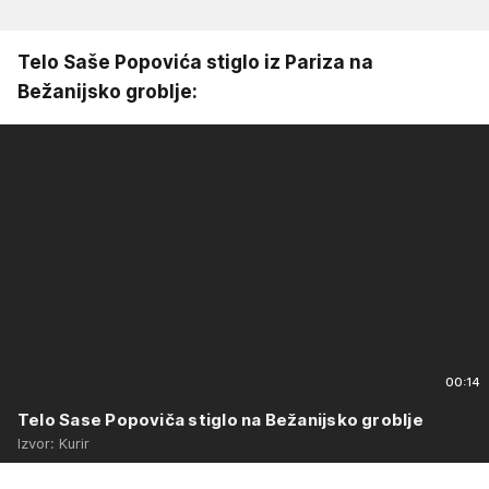
Telo Saše Popovića stiglo iz Pariza na
Bežanijsko groblje:
00:14
Telo Sase Popoviča stiglo na Bežanijsko groblje
Izvor: Kurir