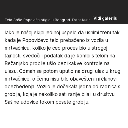
Vidi galeriju
Telo Saše Popovića stiglo u Beograd
Foto: Kurir
Iako je našoj ekipi jedinoj uspelo da usnimi trenutak
kada je Popovićevo telo prebačeno iz vozila u
mrtvačnicu, koliko je ceo proces bio u strogoj
tajnosti, svedoči i podatak da je kombi s telom na
Bežanijsko groblje ušlo bez ikakve kontrole na
ulazu. Odmah se potom uputio na drugi ulaz u krug
mrtvačnice, o čemu nisu bilo obavešteni ni članovi
obezbeđenja. Vozilo je dočekala jedna od radnica s
groblja, koja je nekoliko sati ranije bila i u društvu
Sašine udovice tokom posete groblju.