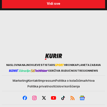
Vidi sve
biraju kriminalce: "Neće sa
"Tada je počela velika
nekim ko nema para"
tortura..."
Kurir
NASLOVNA
NAJNOVIJE
VESTI
STARS
HRONIKA
PLANETA
ZABAVA
ODRŽIVA BUDUĆNOST
REGION
NEWS
Marketing
Kontakt
Impressum
Politika o kolačićima
Arhiva
Politika privatnosti
Uslovi korišćenja