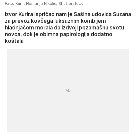
Foto: Kurir, Nemanja Nikolić, Shutterstock
Izvor Kurira ispričao nam je Sašina udovica Suzana
za prevoz kovčega luksuznim kombijem-
hladnjačom morala da izdvoji pozamašnu svotu
novca, dok je obimna papirologija dodatno
koštala