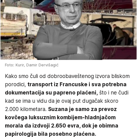
Foto: Kurir, Damir Dervišagić
Kako smo čuli od dobroobaveštenog izvora bliskom
porodici,
transport iz Francuske i sva potrebna
dokumentacija su papreno plaćeni,
što i ne čudi
kad se ima u vidu da je ovaj put dugačak skoro
2.000 kilometara.
Suzana je samo za prevoz
kovčega luksuznim kombijem-hladnjačom
morala da izdvoji 2.650 evra, dok je obimna
papirologija bila posebno plaćena.