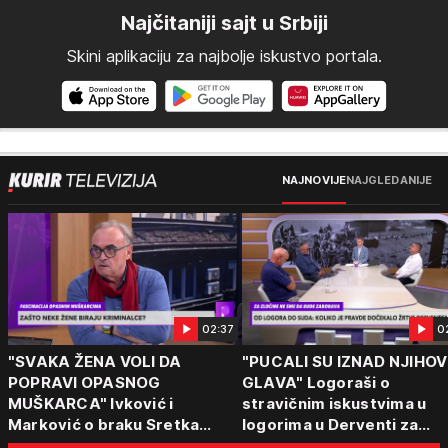
Najčitaniji sajt u Srbiji
Skini aplikaciju za najbolje iskustvo portala.
NAJNOVIJE
NAJGLEDANIJE
02:37
0
"SVAKA ŽENA VOLI DA
"PUCALI SU IZNAD NJIHOV
POPRAVI OPASNOG
GLAVA" Logoraši o
MUŠKARCA" Ivković i
stravičnim iskustvima u
Marković o braku Sretka
logorima u Derventi za
Kalinića i fenomenu žena koje
emisiju "Puls Srbije vikend