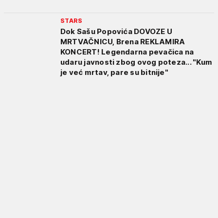
STARS
Dok Sašu Popovića DOVOZE U
MRTVAČNICU, Brena REKLAMIRA
KONCERT! Legendarna pevačica na
udaru javnosti zbog ovog poteza... "Kum
je već mrtav, pare su bitnije"