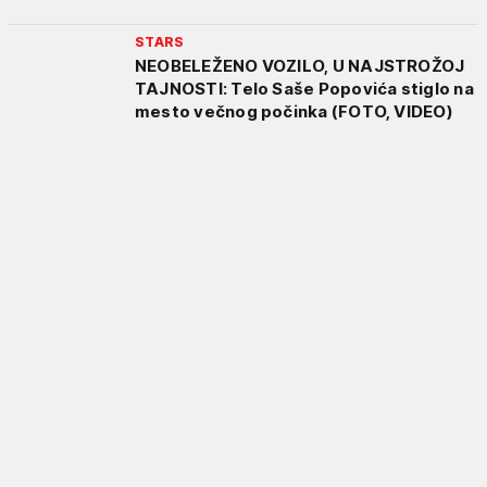
STARS
NEOBELEŽENO VOZILO, U NAJSTROŽOJ
TAJNOSTI: Telo Saše Popovića stiglo na
mesto večnog počinka (FOTO, VIDEO)