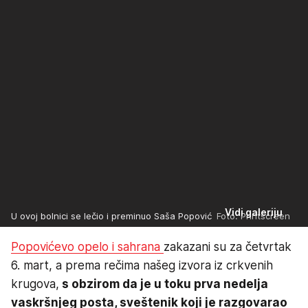
Vidi galeriju
U ovoj bolnici se lečio i preminuo Saša Popović
Foto: Printscreen
Popovićevo opelo i sahrana
zakazani su za četvrtak
6. mart, a prema rečima našeg izvora iz crkvenih
krugova,
s obzirom da je u toku prva nedelja
vaskršnjeg posta, sveštenik koji je razgovarao