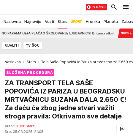
TV UŽIVO
Naslovna
Najnovije
Vesti
Stars
Hronika
Planeta
Zaba
FA PLAĆAO ŠKOLOVANJE LJUBAVNICI?! Britanci otkrili nove šokantne detalje afere
NOVO
→
RIJALITI
TV ŠOU
Naslovna
Stars
Telo Saše Popovića iz Pariza prevezeno za 2.650 e
SLOŽENA PROCEDURA
ZA TRANSPORT TELA SAŠE
POPOVIĆA IZ PARIZA U BEOGRADSKU
MRTVAČNICU SUZANA DALA 2.650 €!
Za daću će zbog jedne stvari važiti
stroga pravila: Otkrivamo sve detalje
Autor:
Kurir Stars
Sre, 05.03.2025. 21:05h