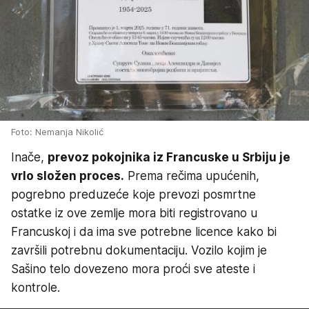
Foto: Nemanja Nikolić
Inače,
prevoz pokojnika iz Francuske u Srbiju je
vrlo složen proces.
Prema rečima upućenih,
pogrebno preduzeće koje prevozi posmrtne
ostatke iz ove zemlje mora biti registrovano u
Francuskoj i da ima sve potrebne licence kako bi
završili potrebnu dokumentaciju. Vozilo kojim je
Sašino telo dovezeno mora proći sve ateste i
kontrole.