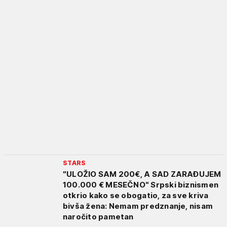
STARS
"ULOŽIO SAM 200€, A SAD ZARAĐUJEM
100.000 € MESEČNO" Srpski biznismen
otkrio kako se obogatio, za sve kriva
bivša žena: Nemam predznanje, nisam
naročito pametan