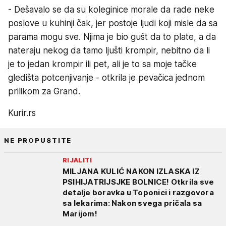
- Dešavalo se da su koleginice morale da rade neke
poslove u kuhinji čak, jer postoje ljudi koji misle da sa
parama mogu sve. Njima je bio gušt da to plate, a da
nateraju nekog da tamo ljušti krompir, nebitno da li
je to jedan krompir ili pet, ali je to sa moje tačke
gledišta potcenjivanje - otkrila je pevačica jednom
prilikom za Grand.
Kurir.rs
NE PROPUSTITE
RIJALITI
MILJANA KULIĆ NAKON IZLASKA IZ
PSIHIJATRIJSJKE BOLNICE! Otkrila sve
detalje boravka u Toponici i razgovora
sa lekarima: Nakon svega pričala sa
Marijom!