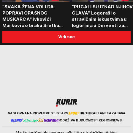
"SVAKA ŽENA VOLI DA
"PUCALI SU IZNAD NJIHOV
POPRAVI OPASNOG
GLAVA" Logoraši o
MUŠKARCA" Ivković i
stravičnim iskustvima u
Marković o braku Sretka
logorima u Derventi za
Kalinića i fenomenu žena koje
emisiju "Puls Srbije vikend
Vidi sve
biraju kriminalce: "Neće sa
"Tada je počela velika
nekim ko nema para"
tortura..."
Kurir
NASLOVNA
NAJNOVIJE
VESTI
STARS
HRONIKA
PLANETA
ZABAVA
ODRŽIVA BUDUĆNOST
REGION
NEWS
Marketing
Kontakt
Impressum
Politika o kolačićima
Arhiva