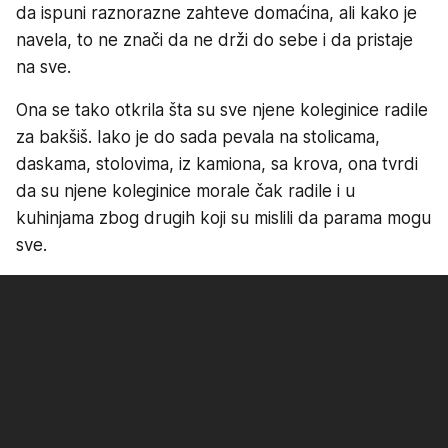
da ispuni raznorazne zahteve domaćina, ali kako je
navela, to ne znači da ne drži do sebe i da pristaje
na sve.
Ona se tako otkrila šta su sve njene koleginice radile
za bakšiš. Iako je do sada pevala na stolicama,
daskama, stolovima, iz kamiona, sa krova, ona tvrdi
da su njene koleginice morale čak radile i u
kuhinjama zbog drugih koji su mislili da parama mogu
sve.