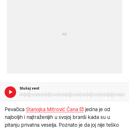
Slušaj vest
Pevačica
Stanojka Mitrović Ćana
jedna je od
najboljih i najtraženijih u svojoj branši kada su u
pitanju privatna veselja. Poznato je da joj nije teško