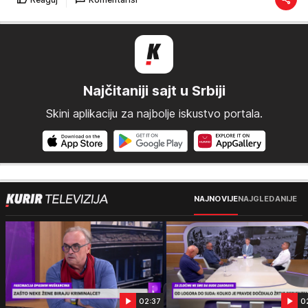
Najčitaniji sajt u Srbiji
Skini aplikaciju za najbolje iskustvo portala.
NAJNOVIJE
NAJGLEDANIJE
02:37
0