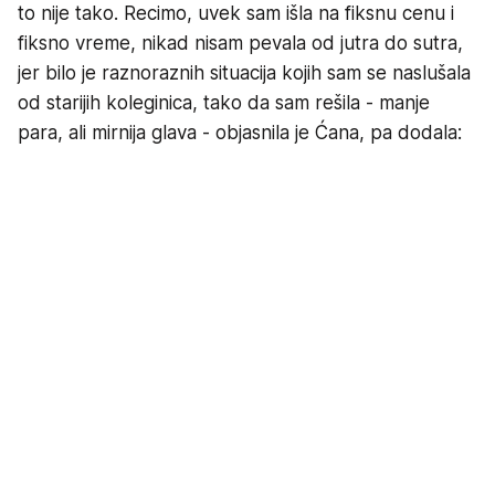
to nije tako. Recimo, uvek sam išla na fiksnu cenu i
fiksno vreme, nikad nisam pevala od jutra do sutra,
jer bilo je raznoraznih situacija kojih sam se naslušala
od starijih koleginica, tako da sam rešila - manje
para, ali mirnija glava - objasnila je Ćana, pa dodala: