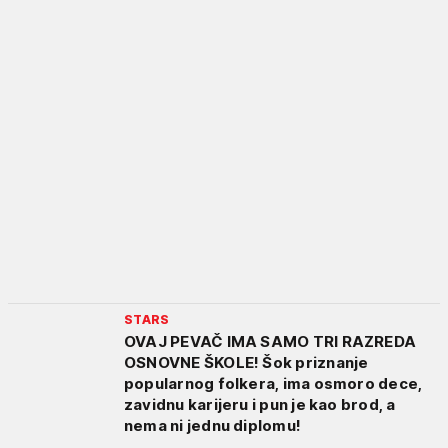
STARS
OVAJ PEVAČ IMA SAMO TRI RAZREDA
OSNOVNE ŠKOLE! Šok priznanje
popularnog folkera, ima osmoro dece,
zavidnu karijeru i pun je kao brod, a
nema ni jednu diplomu!