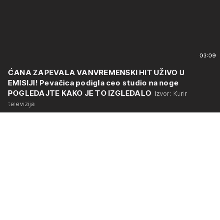
03:09
ĆANA ZAPEVALA VANVREMENSKI HIT UŽIVO U
EMISIJI! Pevačica podigla ceo studio na noge
POGLEDAJTE KAKO JE TO IZGLEDALO
Izvor: Kurir
televizija