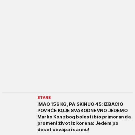
STARS
IMAO 156 KG, PA SKINUO 45: IZBACIO
POVRĆE KOJE SVAKODNEVNO JEDEMO
Marko Kon zbog bolesti bio primoran da
promeni život iz korena: Jedem po
deset ćevapa i sarmu!