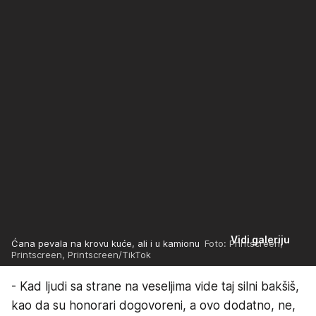
Vidi galeriju
Ćana pevala na krovu kuće, ali i u kamionu
Foto: Printscreen,
Printscreen, Printscreen/TikTok
- Kad ljudi sa strane na veseljima vide taj silni bakšiš,
kao da su honorari dogovoreni, a ovo dodatno, ne,