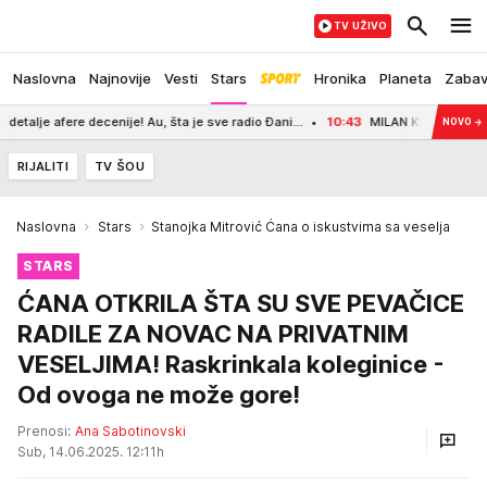
TV UŽIVO
Naslovna
Najnovije
Vesti
Stars
Hronika
Planeta
Zaba
re decenije! Au, šta je sve radio Đani...
10:43
MILAN KNEŽEVIĆ NAJAVIO DO
NOVO
→
RIJALITI
TV ŠOU
Naslovna
Stars
Stanojka Mitrović Ćana o iskustvima sa veselja
STARS
ĆANA OTKRILA ŠTA SU SVE PEVAČICE
RADILE ZA NOVAC NA PRIVATNIM
VESELJIMA! Raskrinkala koleginice -
Od ovoga ne može gore!
Prenosi:
Ana Sabotinovski
Sub, 14.06.2025. 12:11h