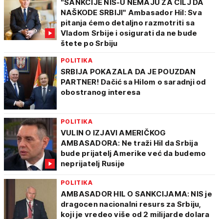
"SANKCIJE NIS-U NEMAJU ZA CILJ DA
NAŠKODE SRBIJI" Ambasador Hil: Sva
pitanja ćemo detaljno razmotriti sa
Vladom Srbije i osigurati da ne bude
štete po Srbiju
POLITIKA
SRBIJA POKAZALA DA JE POUZDAN
PARTNER! Dačić sa Hilom o saradnji od
obostranog interesa
POLITIKA
VULIN O IZJAVI AMERIČKOG
AMBASADORA: Ne traži Hil da Srbija
bude prijatelj Amerike već da budemo
neprijatelj Rusije
POLITIKA
AMBASADOR HIL O SANKCIJAMA: NIS je
dragocen nacionalni resurs za Srbiju,
koji je vredeo više od 2 milijarde dolara