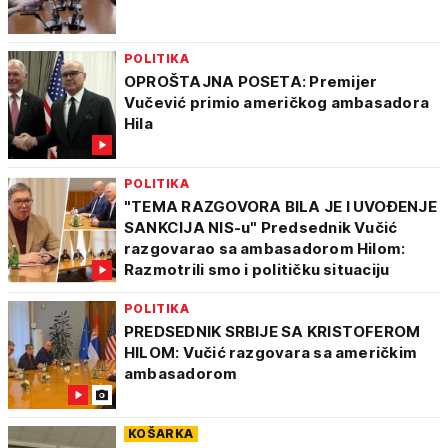
POLITIKA
OPROŠTAJNA POSETA: Premijer
Vučević primio američkog ambasadora
Hila
POLITIKA
"TEMA RAZGOVORA BILA JE I UVOĐENJE
SANKCIJA NIS-u" Predsednik Vučić
razgovarao sa ambasadorom Hilom:
Razmotrili smo i političku situaciju
POLITIKA
PREDSEDNIK SRBIJE SA KRISTOFEROM
HILOM: Vučić razgovara sa američkim
ambasadorom
KOŠARKA