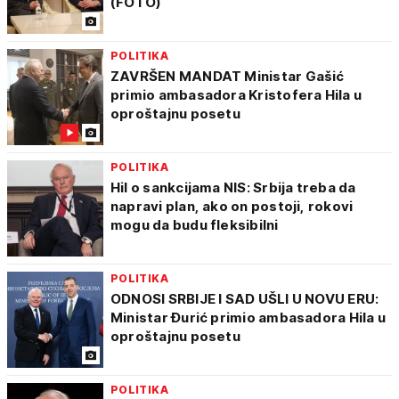
(FOTO)
POLITIKA
ZAVRŠEN MANDAT Ministar Gašić
primio ambasadora Kristofera Hila u
oproštajnu posetu
POLITIKA
Hil o sankcijama NIS: Srbija treba da
napravi plan, ako on postoji, rokovi
mogu da budu fleksibilni
POLITIKA
ODNOSI SRBIJE I SAD UŠLI U NOVU ERU:
Ministar Đurić primio ambasadora Hila u
oproštajnu posetu
POLITIKA