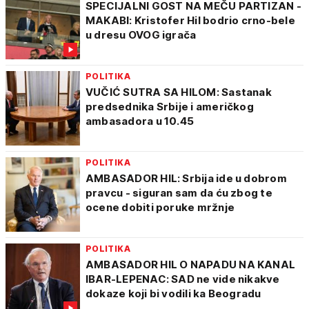
SPECIJALNI GOST NA MEČU PARTIZAN -
MAKABI: Kristofer Hil bodrio crno-bele
u dresu OVOG igrača
POLITIKA
VUČIĆ SUTRA SA HILOM: Sastanak
predsednika Srbije i američkog
ambasadora u 10.45
POLITIKA
AMBASADOR HIL: Srbija ide u dobrom
pravcu - siguran sam da ću zbog te
ocene dobiti poruke mržnje
POLITIKA
AMBASADOR HIL O NAPADU NA KANAL
IBAR-LEPENAC: SAD ne vide nikakve
dokaze koji bi vodili ka Beogradu