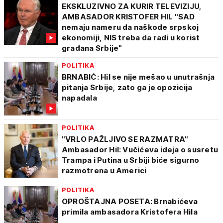
EKSKLUZIVNO ZA KURIR TELEVIZIJU,
AMBASADOR KRISTOFER HIL "SAD
nemaju nameru da naškode srpskoj
ekonomiji, NIS treba da radi u korist
građana Srbije"
POLITIKA
BRNABIĆ: Hil se nije mešao u unutrašnja
pitanja Srbije, zato ga je opozicija
napadala
POLITIKA
"VRLO PAŽLJIVO SE RAZMATRA"
Ambasador Hil: Vučićeva ideja o susretu
Trampa i Putina u Srbiji biće sigurno
razmotrena u Americi
POLITIKA
OPROŠTAJNA POSETA: Brnabićeva
primila ambasadora Kristofera Hila