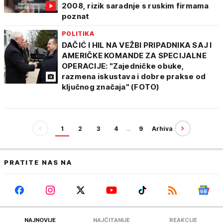
2008, rizik saradnje s ruskim firmama
poznat
POLITIKA
DAČIĆ I HIL NA VEŽBI PRIPADNIKA SAJ I
AMERIČKE KOMANDE ZA SPECIJALNE
OPERACIJE: "Zajedničke obuke,
razmena iskustava i dobre prakse od
ključnog značaja" (FOTO)
1
2
3
4
…
9
Arhiva
PRATITE NAS NA
NAJNOVIJE
NAJČITANIJE
REAKCIJE