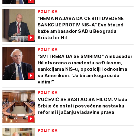
POLITIKA
"NEMA NAJAVA DA ĆE BITI UVEDENE
SANKCIJE PROTIV NIS-A" Evo šta još
kaže ambasador SAD u Beogradu
Kristofer Hil
POLITIKA
"SVI TREBA DA SE SMIRIMO" Ambasador
Hil otvoreno o incidentu sa Đilasom,
sankcijama NIS-u, opoziciji i odnosima
sa Amerikom: "Ja biram koga ću da
vidim!"
POLITIKA
VUČEVIĆ SE SASTAO SA HILOM: Vlada
Srbije će ostati posvećena nastavku
reformi i jačanju vladavine prava
POLITIKA