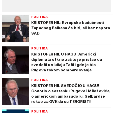
POLITIKA
KRISTOFER HIL: Evropske budućnosti
Zapadnog Balkana će biti, ali bez napora
SAD
POLITIKA
KRISTOFER HIL U HAGU: Američki
diplomata otkrio zašto je pristao da
svedoči u slučaju Tači i gde je bio
Rugova tokom bombardovanja
POLITIKA
KRISTOFER HIL SVEDOČIO U HAGU!
Govorio o sastanku Rugove i Miloševića,
o američkom ambasadoru: Gelbard je
rekao za OVK da su TERORISTI!
POLITIKA