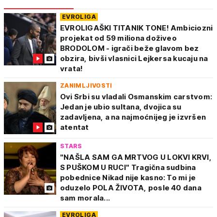
EVROLIGA
EVROLIGAŠKI TITANIK TONE! Ambiciozni
projekat od 59 miliona doživeo
BRODOLOM - igrači beže glavom bez
obzira, bivši vlasnici Lejkersa kucaju na
vrata!
ZANIMLJIVOSTI
Ovi Srbi su vladali Osmanskim carstvom:
Jedan je ubio sultana, dvojica su
zadavljena, a na najmoćnijeg je izvršen
atentat
STARS
"NAŠLA SAM GA MRTVOG U LOKVI KRVI,
S PUŠKOM U RUCI" Tragična sudbina
pobednice Nikad nije kasno: To mi je
oduzelo POLA ŽIVOTA, posle 40 dana
sam morala...
EVROLIGA