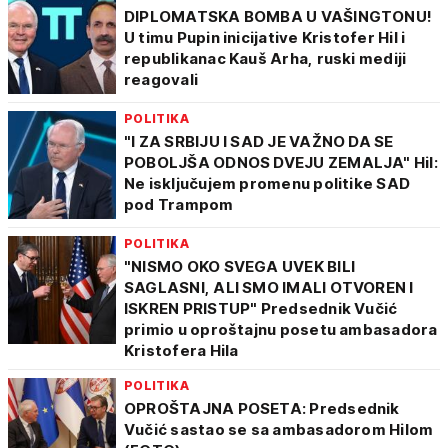
DIPLOMATSKA BOMBA U VAŠINGTONU!
U timu Pupin inicijative Kristofer Hil i
republikanac Kauš Arha, ruski mediji
reagovali
POLITIKA
"I ZA SRBIJU I SAD JE VAŽNO DA SE
POBOLJŠA ODNOS DVEJU ZEMALJA" Hil:
Ne isključujem promenu politike SAD
pod Trampom
POLITIKA
"NISMO OKO SVEGA UVEK BILI
SAGLASNI, ALI SMO IMALI OTVOREN I
ISKREN PRISTUP" Predsednik Vučić
primio u oproštajnu posetu ambasadora
Kristofera Hila
POLITIKA
OPROŠTAJNA POSETA: Predsednik
Vučić sastao se sa ambasadorom Hilom