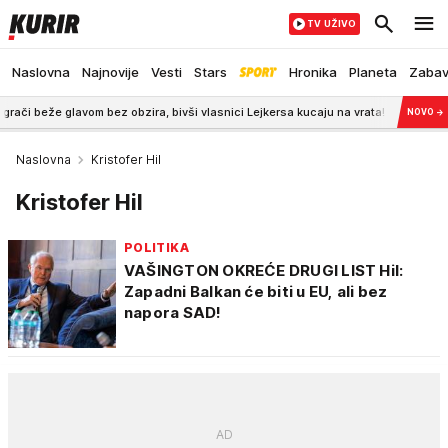
TV UŽIVO
Naslovna
Najnovije
Vesti
Stars
Hronika
Planeta
Zaba
avom bez obzira, bivši vlasnici Lejkersa kucaju na vrata!
7:32
Ovi Srbi su
NOVO
→
Naslovna
Kristofer Hil
Kristofer Hil
POLITIKA
VAŠINGTON OKREĆE DRUGI LIST Hil:
Zapadni Balkan će biti u EU, ali bez
napora SAD!