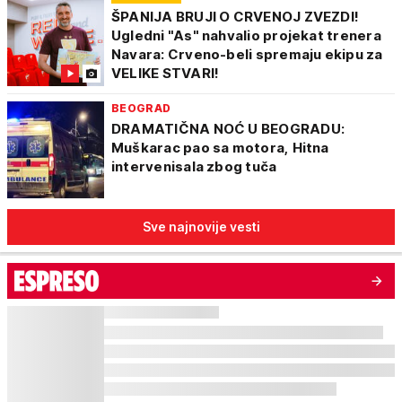
ŠPANIJA BRUJI O CRVENOJ ZVEZDI!
Ugledni "As" nahvalio projekat trenera
Navara: Crveno-beli spremaju ekipu za
VELIKE STVARI!
BEOGRAD
DRAMATIČNA NOĆ U BEOGRADU:
Muškarac pao sa motora, Hitna
intervenisala zbog tuča
Sve najnovije vesti