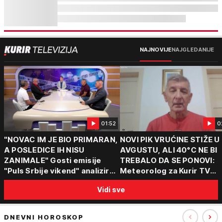
NAJNOVIJE
NAJGLEDANIJE
01:52
0
"NOVAC IM JE BIO PRIMARAN,
NOVI PIK VRUĆINE STIŽE U
A POSLEDICE IH NISU
AVGUSTU, ALI 40°C NE BI
ZANIMALE" Gosti emisije
TREBALO DA SE PONOVI:
"Puls Srbije vikend" analizirali
Meteorolog za Kurir TV
slučajeve koji su potresli
objasnio šta nas čeka: "Š
Vidi sve
Srbiju: Zločin se ne isplati
za ozbiljne padavine su ma
DNEVNI HOROSKOP