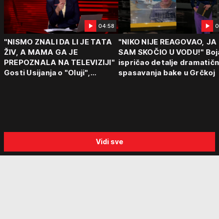
04:58
0
"NISMO ZNALI DA LI JE TATA
"NIKO NIJE REAGOVAO, JA
ŽIV, A MAMA GA JE
SAM SKOČIO U VODU!" Boj
PREPOZNALA NA TELEVIZIJI"
ispričao detalje dramatič
Gosti Usijanja o "Oluji",
spasavanja bake u Grčkoj
egzodusu Srba i stravičnim
svedočenjima
Vidi sve