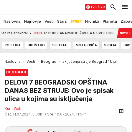
TV UŽIVO
Naslovna
Najnovije
Vesti
Stars
Hronika
Planeta
Zaba
 Hanovera!
3:00
IZ PODSTANARSKOG ŽIVOTA U SVOJ DOM! Mlada majka iz Bajin
NOVO
→
POLITIKA
DRUŠTVO
SPECIJAL
MOJA PRIČA
SRBIJA
SRBI
Naslovna
Vesti
Beograd
Isključenja struje Beograd 11. jul
BEOGRAD
DELOVI 7 BEOGRADSKI OPŠTINA
DANAS BEZ STRUJE: Ovo je spisak
ulica u kojima su isključenja
Kurir Web
Čet, 11.07.2024. 5:30h
→ Sre, 10.07.2024. 11:54h