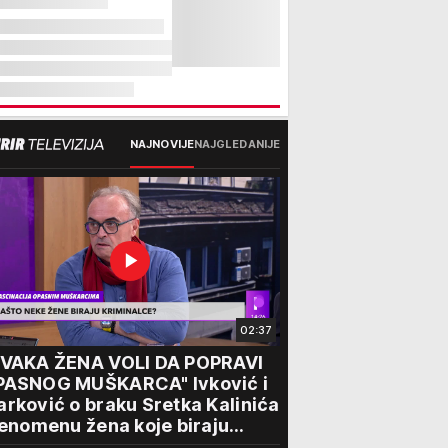
NAJNOVIJE
NAJGLEDANIJE
02:37
SVAKA ŽENA VOLI DA POPRAVI
PASNOG MUŠKARCA" Ivković i
rković o braku Sretka Kalinića
fenomenu žena koje biraju
iminalce: "Neće sa nekim ko