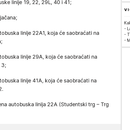
ske linije 19, 22, 29L, 40 i 41;
VI
ojačana;
Ka
- 
tobuska linije 22A1, koja će saobraćati na
- T
- 
a;
tobuska linije 29A, koja će saobraćati na
 3;
tobuska linije 41A, koja će saobraćati na
2.
mena autobuska linija 22A (Studentski trg – Trg