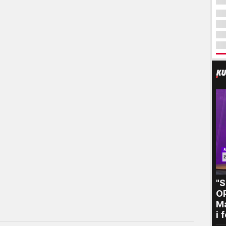
"
O
Ma
i 
kr