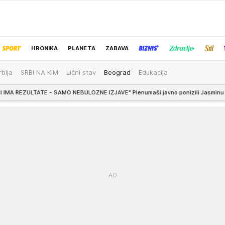
HRONIKA
PLANETA
ZABAVA
rbija
SRBI NA KIM
Lični stav
Beograd
Edukacija
IZBOR UREDNIKA
SAMO NEBULOZNE IZJAVE" Plenumaši javno ponizili Jasminu Paunović: Leti sa blo