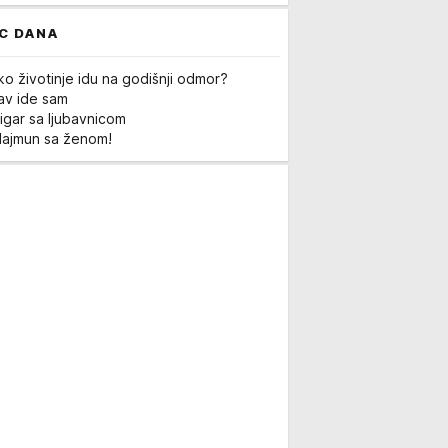
C DANA
ko životinje idu na godišnji odmor?
Lav ide sam
igar sa ljubavnicom
Majmun sa ženom!