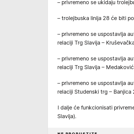
– privremeno se ukidaju trolejbu
– trolejbuska linija 28 će biti p
– privremeno se uspostavlja au
relaciji Trg Slavija – Kruševačk
– privremeno se uspostavlja au
relaciji Trg Slavija – Medaković
– privremeno se uspostavlja au
relaciji Studenski trg – Banjica 
I dalje će funkcionisati privre
Slavija).
NE PROPUSTITE