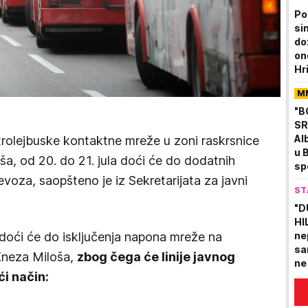
Po
si
do
on
Hr
živ
M
"B
SR
Al
trolejbuske kontaktne mreže u zoni raskrsnice
u 
oša, od 20. do 21. jula doći će do dodatnih
sp
evoza, saopšteno je iz Sekretarijata za javni
nik
ST
"D
HI
doći će do isključenja napona mreže na
ne
sa
 Kneza Miloša,
zbog čega će linije javnog
ne
i način:
se