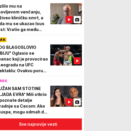
zlilo mu na
novljevom venčanju,
živeo kliničku smrt, a
da mu se ukazao Isus
ist: Vratio ga među
e, ali ga zadužio
MA
OG BLAGOSLOVIO
BIJU" Oglasio se
banac koji je provocirao
Beogradu na UFC
ektaklu: Ovakvu poruku
o nije očekivao...
ARS
UŽAN SAM STOTINE
LJADA EVRA“ Mili otkrio
poznate detalje
radnje sa Cecom: Ako
 uspe, mogu odmah da
 selim!
Sve najnovije vesti