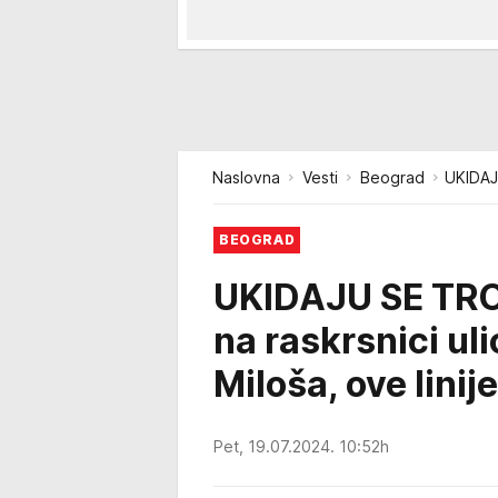
Naslovna
Vesti
Beograd
UKIDAJU
BEOGRAD
UKIDAJU SE TRO
na raskrsnici ul
Miloša, ove linij
Pet, 19.07.2024. 10:52h