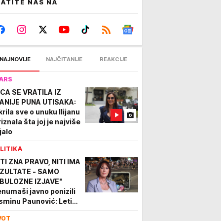
ATITE NAS NA
NAJNOVIJE
NAJČITANIJE
REAKCIJE
ARS
CA SE VRATILA IZ
ANIJE PUNA UTISAKA:
krila sve o unuku Ilijanu
riznala šta joj je najviše
jalo
LITIKA
ITI ZNA PRAVO, NITI IMA
ZULTATE - SAMO
BULOZNE IZJAVE"
enumaši javno ponizili
sminu Paunović: Leti
 blokaderske liste zbog
VOT
romne karijere