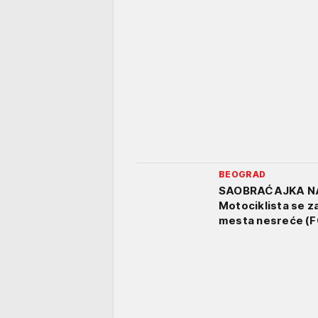
BEOGRAD
SAOBRAĆAJKA NA
Motociklista se z
mesta nesreće (