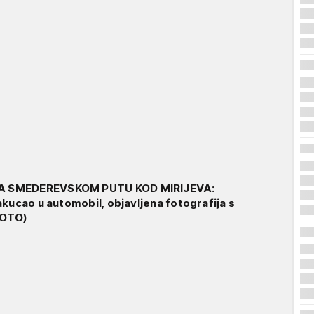
 SMEDEREVSKOM PUTU KOD MIRIJEVA:
akucao u automobil, objavljena fotografija s
FOTO)