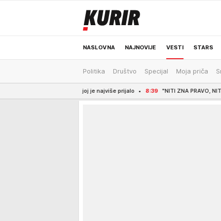
NASLOVNA
NAJNOVIJE
VESTI
STARS
Politika
Društvo
Specijal
Moja priča
S
ODRŽIVA BUDUĆNOST
REGION
NEWS
nala šta joj je najviše prijalo
8:39
"NITI ZNA PRAVO, NITI IMA REZULTATE - 