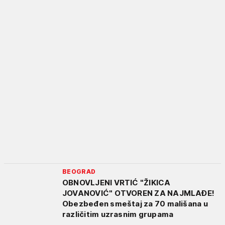
BEOGRAD
OBNOVLJENI VRTIĆ "ŽIKICA
JOVANOVIĆ" OTVOREN ZA NAJMLAĐE!
Obezbeđen smeštaj za 70 mališana u
različitim uzrasnim grupama