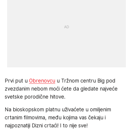
Prvi put u
Obrenovcu
u Tržnom centru Big pod
zvezdanim nebom moći ćete da gledate najveće
svetske porodične hitove.
Na bioskopskom platnu uživaćete u omiljenim
crtanim filmovima, među kojima vas čekaju i
najpoznatiji Dizni crtaći! I to nije sve!