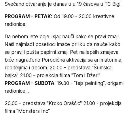
Svečano otvaranje je danas u u 19 časova u TC Big!
PROGRAM - PETAK:
Od 19.00 - 20.00 kreativne
radionice:
Da nebom lete boje i sjaj: nauči kako se pravi zmaj!
Naši najmlađi posetioci imaće priliku da nauče kako
se pravi i pušta papirni zmaj. Pet najlepših zmajeva
biće nagrađeno Porodična aktivacija sa animatorima,
roditeljima i decom. 20.00 - predstava "Šumska
bajka" 21.00 - projekcija filma "Tom i Džeri"
PROGRAM - SUBOTA
: 19.30 - "fejs peinting", origami
radionice...
20.00 - predstava "Krcko Oraščić" 21.00 - projekcija
filma "Monsters Inc"