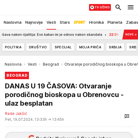
TV UŽIVO
Naslovna
Najnovije
Vesti
Stars
Hronika
Planeta
Zaba
kon rijalitija: Evo kakav im je odnos nakon skandala
22:36
UŽAS KOD PETRO
NOVO
→
POLITIKA
DRUŠTVO
SPECIJAL
MOJA PRIČA
SRBIJA
SRBI
Naslovna
Vesti
Beograd
Otvaranje porodičnog bioskopa u Obre
BEOGRAD
DANAS U 19 ČASOVA: Otvaranje
porodičnog bioskopa u Obrenovcu -
ulaz besplatan
Rade Jakšić
Pet, 19.07.2024. 13:33h
→ 13:45h