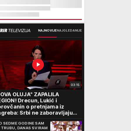
NAJNOVIJE
NAJGLEDANIJE
03:15
NOVA OLUJA" ZAPALILA
GION! Drecun, Lukić i
rovčanin o pretnjama iz
greba: Srbi ne zaboravljaju
rogon
D SEDME GODINE SAM
 TRUBU, DANAS SVIRAM