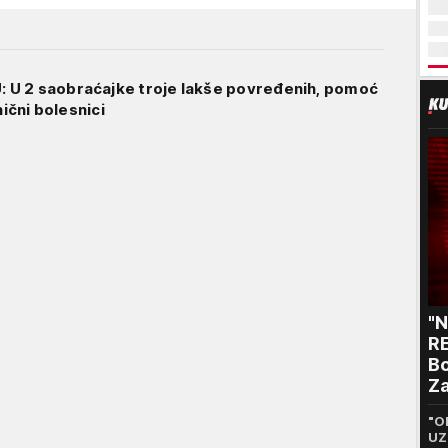
U 2 saobraćajke troje lakše povređenih, pomoć
nični bolesnici
"
RE
Bo
Za
p
"O
UZ