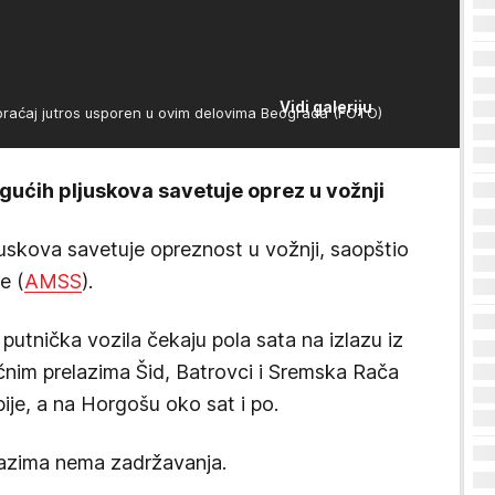
Vidi galeriju
aj jutros usporen u ovim delovima Beograda (FOTO)
ćih pljuskova savetuje oprez u vožnji
skova savetuje opreznost u vožnji, saopštio
e (
AMSS
).
utnička vozila čekaju pola sata na izlazu iz
ičnim prelazima Šid, Batrovci i Sremska Rača
bije, a na Horgošu oko sat i po.
lazima nema zadržavanja.