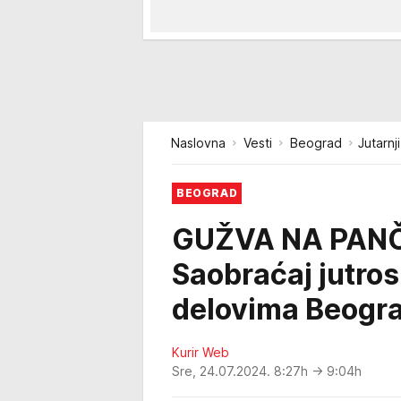
Naslovna
Vesti
Beograd
Jutarnj
BEOGRAD
GUŽVA NA PAN
Saobraćaj jutro
delovima Beogr
Kurir Web
Sre, 24.07.2024. 8:27h
→ 9:04h