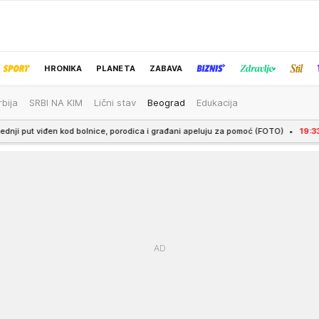
HRONIKA
PLANETA
ZABAVA
rbija
SRBI NA KIM
Lični stav
Beograd
Edukacija
IZBOR UREDNIKA
bolnice, porodica i građani apeluju za pomoć (FOTO)
19:33
PARTIZAN - TOBO