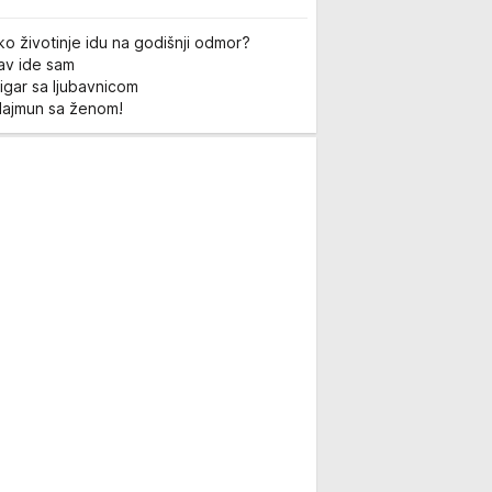
ko životinje idu na godišnji odmor?
Lav ide sam
igar sa ljubavnicom
Majmun sa ženom!