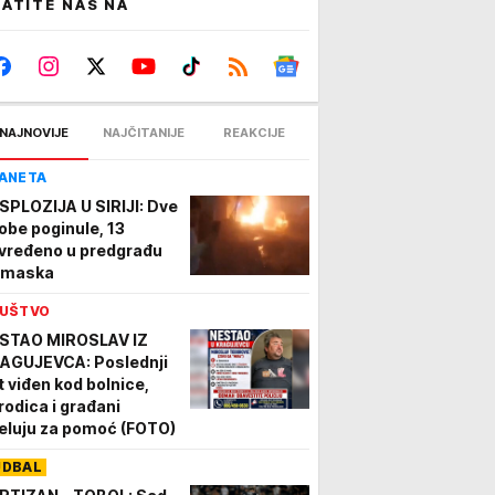
ATITE NAS NA
NAJNOVIJE
NAJČITANIJE
REAKCIJE
ANETA
SPLOZIJA U SIRIJI: Dve
obe poginule, 13
vređeno u predgrađu
maska
UŠTVO
STAO MIROSLAV IZ
AGUJEVCA: Poslednji
t viđen kod bolnice,
rodica i građani
eluju za pomoć (FOTO)
UDBAL