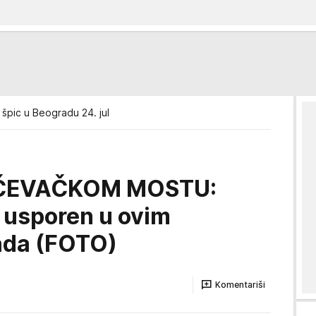
i špic u Beogradu 24. jul
ČEVAČKOM MOSTU:
s usporen u ovim
ada (FOTO)
Komentariši