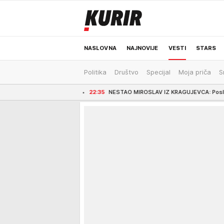
NASLOVNA
NAJNOVIJE
VESTI
STARS
Politika
Društvo
Specijal
Moja priča
S
ODRŽIVA BUDUĆNOST
REGION
NEWS
đu Damaska
22:35
NESTAO MIROSLAV IZ KRAGUJEVCA: Poslednji put viđen kod 