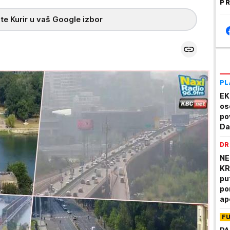
PR
te Kurir u vaš Google izbor
PL
EK
os
po
Da
DR
NE
KR
pu
po
ap
F