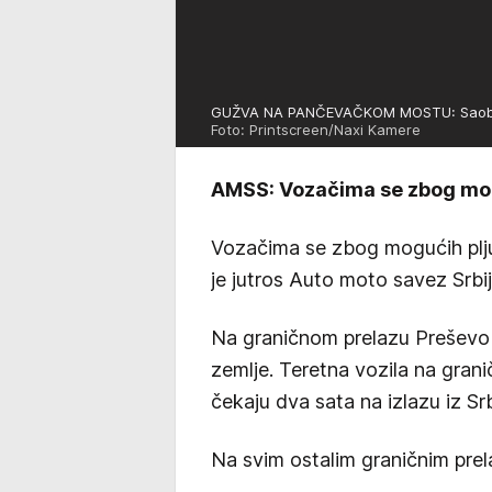
GUŽVA NA PANČEVAČKOM MOSTU: Saobrać
Foto: Printscreen/Naxi Kamere
AMSS: Vozačima se zbog mogu
Vozačima se zbog mogućih plju
je jutros Auto moto savez Srbij
Na graničnom prelazu Preševo p
zemlje. Teretna vozila na gran
čekaju dva sata na izlazu iz Sr
Na svim ostalim graničnim pre