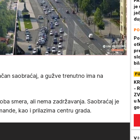
PA
je
ja
du
PO
Po
ot
pr
sl
bi
F
jačan saobraćaj, a gužve trenutno ima na
KR
- 
ZV
 u oba smera, ali nema zadržavanja. Saobraćaj je
u 
go
ande, kao i prilazima centru grada.
VI