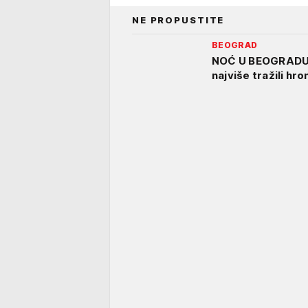
NE PROPUSTITE
BEOGRAD
NOĆ U BEOGRADU: 
najviše tražili hro