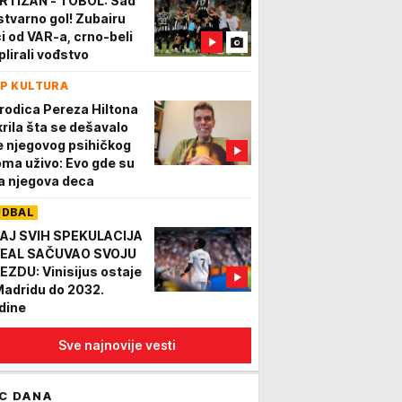
RTIZAN - TOBOL: Sad
 stvarno gol! Zubairu
či od VAR-a, crno-beli
plirali vođstvo
P KULTURA
rodica Pereza Hiltona
krila šta se dešavalo
e njegovog psihičkog
oma uživo: Evo gde su
la njegova deca
UDBAL
AJ SVIH SPEKULACIJA
REAL SAČUVAO SVOJU
EZDU: Vinisijus ostaje
Madridu do 2032.
dine
Sve najnovije vesti
C DANA