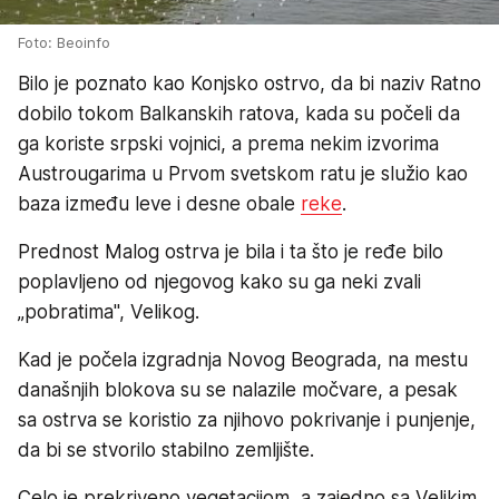
Foto: Beoinfo
Bilo je poznato kao Konjsko ostrvo, da bi naziv Ratno
dobilo tokom Balkanskih ratova, kada su počeli da
ga koriste srpski vojnici, a prema nekim izvorima
Austrougarima u Prvom svetskom ratu je služio kao
baza između leve i desne obale
reke
.
Prednost Malog ostrva je bila i ta što je ređe bilo
poplavljeno od njegovog kako su ga neki zvali
„pobratima", Velikog.
Kad je počela izgradnja Novog Beograda, na mestu
današnjih blokova su se nalazile močvare, a pesak
sa ostrva se koristio za njihovo pokrivanje i punjenje,
da bi se stvorilo stabilno zemljište.
Celo je prekriveno vegetacijom, a zajedno sa Velikim