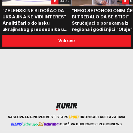
04:32
0
"ZELENSKI NE BI DOŠAO DA
"NEKO SE PONOSI ONIM Č
UKRAJINA NE VIDI INTERES"
BI TREBALO DA SE STIDI"
Analitičari o dolasku
Stručnjaci o porukama iz
ukrajinskog predsednika u
regiona i godišnjici "Oluje"
Beograd: "Srbija može da
"Ponos na stradanje je
Vidi sve
razgovara sa svima"
anticivilizacijska poruka"
Kurir
NASLOVNA
NAJNOVIJE
VESTI
STARS
HRONIKA
PLANETA
ZABAVA
ODRŽIVA BUDUĆNOST
REGION
NEWS