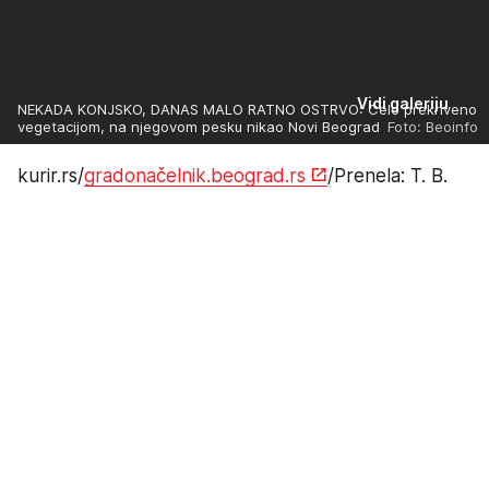
Vidi galeriju
NEKADA KONJSKO, DANAS MALO RATNO OSTRVO: Celo prekriveno
vegetacijom, na njegovom pesku nikao Novi Beograd
Foto: Beoinfo
kurir.rs/
gradonačelnik.beograd.rs
/Prenela: T. B.