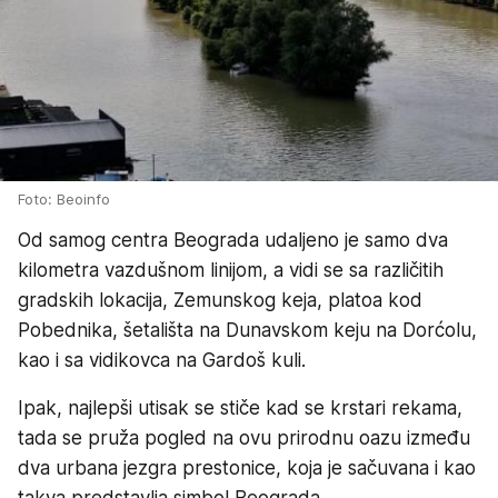
Foto: Beoinfo
Od samog centra Beograda udaljeno je samo dva
kilometra vazdušnom linijom, a vidi se sa različitih
gradskih lokacija, Zemunskog keja, platoa kod
Pobednika, šetališta na Dunavskom keju na Dorćolu,
kao i sa vidikovca na Gardoš kuli.
Ipak, najlepši utisak se stiče kad se krstari rekama,
tada se pruža pogled na ovu prirodnu oazu između
dva urbana jezgra prestonice, koja je sačuvana i kao
takva predstavlja simbol Beograda.