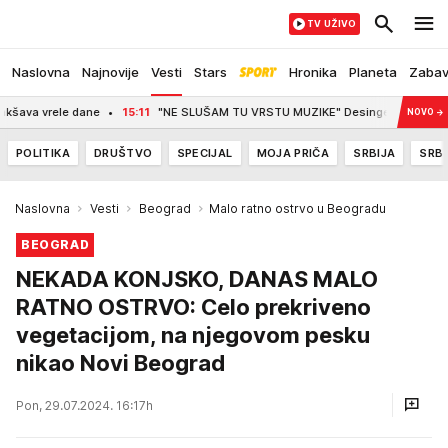
TV UŽIVO
Naslovna
Najnovije
Vesti
Stars
Hronika
Planeta
Zaba
rele dane
15:11
"NE SLUŠAM TU VRSTU MUZIKE" Desingerica o Milanu Stankoviću
NOVO
→
POLITIKA
DRUŠTVO
SPECIJAL
MOJA PRIČA
SRBIJA
SRBI
Naslovna
Vesti
Beograd
Malo ratno ostrvo u Beogradu
BEOGRAD
NEKADA KONJSKO, DANAS MALO
RATNO OSTRVO: Celo prekriveno
vegetacijom, na njegovom pesku
nikao Novi Beograd
Pon, 29.07.2024. 16:17h