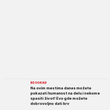
BEOGRAD
Na ovim mestima danas možete
pokazati humanost na delu i nekome
spasiti život! Evo gde možete
dobrovoljno dati krv