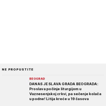
NE PROPUSTITE
BEOGRAD
DANAS JE SLAVA GRADA BEOGRADA:
Proslava počinje liturgijom u
Vaznesenjskoj crkvi, pa sečenje kolača
u podne! Litija kreće u 19 časova