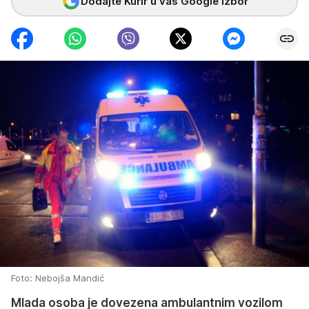
Dodajte Kurir u vaš Google izbor
Foto: Nebojša Mandić
Mlada osoba je dovezena ambulantnim vozilom