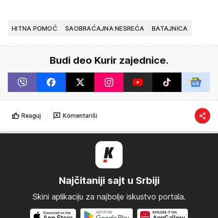
HITNA POMOĆ
SAOBRAĆAJNA NESREĆA
BATAJNICA
Budi deo Kurir zajednice.
Reaguj
Komentariši
Najčitaniji sajt u Srbiji
Skini aplikaciju za najbolje iskustvo portala.