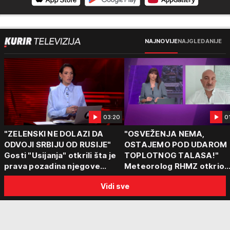
NAJNOVIJE
NAJGLEDANIJE
03:20
0
"ZELENSKI NE DOLAZI DA
"OSVEŽENJA NEMA,
ODVOJI SRBIJU OD RUSIJE"
OSTAJEMO POD UDAROM
Gosti "Usijanja" otkrili šta je
TOPLOTNOG TALASA!"
prava pozadina njegove
Meteorolog RHMZ otkrio
posete Beogradu
kakvo vreme nas čeka do
Vidi sve
kraja avgusta