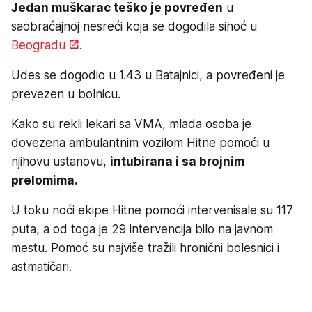
Jedan muškarac teško je povređen
u
saobraćajnoj nesreći koja se dogodila sinoć u
Beogradu
.
Udes se dogodio u 1.43 u Batajnici, a povređeni je
prevezen u bolnicu.
Kako su rekli lekari sa VMA, mlada osoba je
dovezena ambulantnim vozilom Hitne pomoći u
njihovu ustanovu,
intubirana i sa brojnim
prelomima.
U toku noći ekipe Hitne pomoći intervenisale su 117
puta, a od toga je 29 intervencija bilo na javnom
mestu. Pomoć su najviše tražili hronični bolesnici i
astmatičari.