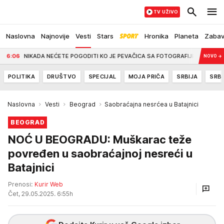
TV UŽIVO
Naslovna
Najnovije
Vesti
Stars
Hronika
Planeta
Zaba
6
NIKADA NEĆETE POGODITI KO JE PEVAČICA SA FOTOGRAFIJE Članica žirija poznat
NOVO
→
POLITIKA
DRUŠTVO
SPECIJAL
MOJA PRIČA
SRBIJA
SRBI
Naslovna
Vesti
Beograd
Saobraćajna nesrćea u Batajnici
BEOGRAD
NOĆ U BEOGRADU: Muškarac teže
povređen u saobraćajnoj nesreći u
Batajnici
Prenosi:
Kurir Web
Čet, 29.05.2025. 6:55h