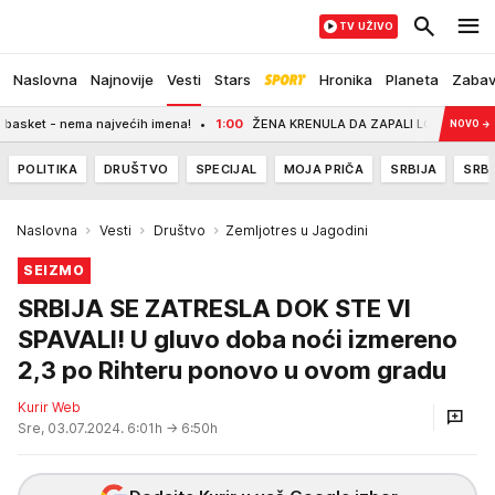
TV UŽIVO
Naslovna
Najnovije
Vesti
Stars
Hronika
Planeta
Zaba
et - nema najvećih imena!
1:00
ŽENA KRENULA DA ZAPALI LOKAL U NIKŠIĆU?! U
NOVO
→
POLITIKA
DRUŠTVO
SPECIJAL
MOJA PRIČA
SRBIJA
SRBI
Naslovna
Vesti
Društvo
Zemljotres u Jagodini
SEIZMO
SRBIJA SE ZATRESLA DOK STE VI
SPAVALI! U gluvo doba noći izmereno
2,3 po Rihteru ponovo u ovom gradu
Kurir Web
Sre, 03.07.2024. 6:01h
→ 6:50h