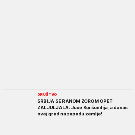
DRUŠTVO
SRBIJA SE RANOM ZOROM OPET
ZALJULJALA: Juče Kuršumlija, a danas
ovaj grad na zapadu zemlje!