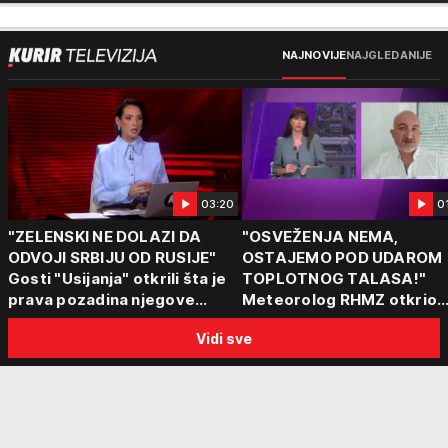
NAJNOVIJE
NAJGLEDANIJE
03:20
0
"ZELENSKI NE DOLAZI DA
"OSVEŽENJA NEMA,
ODVOJI SRBIJU OD RUSIJE"
OSTAJEMO POD UDAROM
Gosti "Usijanja" otkrili šta je
TOPLOTNOG TALASA!"
prava pozadina njegove
Meteorolog RHMZ otkrio
posete Beogradu
kakvo vreme nas čeka do
Vidi sve
kraja avgusta