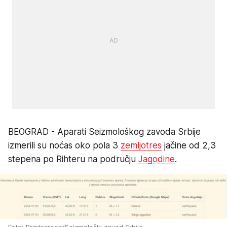
BEOGRAD - Aparati Seizmološkog zavoda Srbije
izmerili su noćas oko pola 3
zemljotres
jačine od 2,3
stepena po Rihteru na području
Jagodine
.