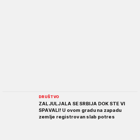
DRUŠTVO
ZALJULJALA SE SRBIJA DOK STE VI
SPAVALI! U ovom gradu na zapadu
zemlje registrovan slab potres