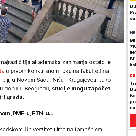
ĐU
Pr
da
HR
ML
ZB
IN
BE
najrazličitija akademska zanimanja ostalo je
kol
ta
u prvom konkursnom roku na fakultetima
je
DR
 Srbiji, u Novom Sadu, Nišu i Kragujevcu, tako
Tr
su dobili u Beogradu,
studije mogu započeti
De
Bo
tri grada.
pr
na
vnom, PMF-u, FTN-u…
sadskom Univerzitetu ima na tamošnjem