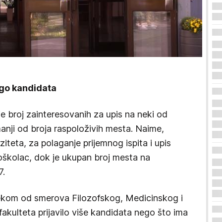
ego kandidata
je broj zainteresovanih za upis na neki od
manji od broja raspoloživih mesta. Naime,
teta, za polaganje prijemnog ispita i upis
joškolac, dok je ukupan broj mesta na
7.
nekom od smerova Filozofskog, Medicinskog i
kulteta prijavilo više kandidata nego što ima