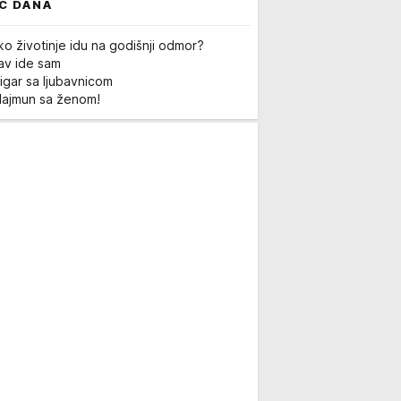
C DANA
ko životinje idu na godišnji odmor?
Lav ide sam
igar sa ljubavnicom
Majmun sa ženom!