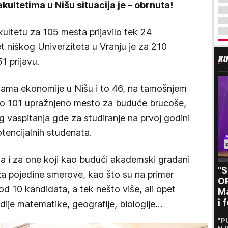
akultetima u Nišu situacija je – obrnuta!
ultetu za 105 mesta prijavilo tek 24
t niškog Univerziteta u Vranju je za 210
1 prijavu.
ijama ekonomije u Nišu i to 46, na tamošnjem
lo 101 upražnjeno mesto za buduće brucoše,
og vaspitanja gde za studiranje na prvoj godini
tencijalnih studenata.
a i za one koji kao budući akademski građani
"
 za pojedine smerove, kao što su na primer
O
je od 10 kandidata, a tek nešto više, ali opet
Ma
i 
udije matematike, geografije, biologije…
kr
"P
n