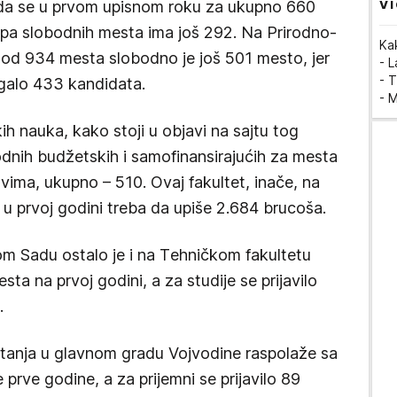
VI
 da se u prvom upisnom roku za ukupno 660
 pa slobodnih mesta ima još 292. Na Prirodno-
Ka
od 934 mеsta slobodno je još 501 mesto, jer
- 
- T
agalo 433 kandidata.
- 
ih nauka, kako stoji u objavi na sajtu tog
dnih budžetskih i samofinansirajućih za mesta
ima, ukupno – 510. Ovaj fakultet, inače, na
 u prvoj godini treba da upiše 2.684 brucoša.
 Sadu ostalo je i na Tеhničkom fakultеtu
sta na prvoj godini, a za studije se prijavilo
.
pitanja u glavnom gradu Vojvodine raspolažе sa
rvе godinе, a za prijemni se prijavilo 89