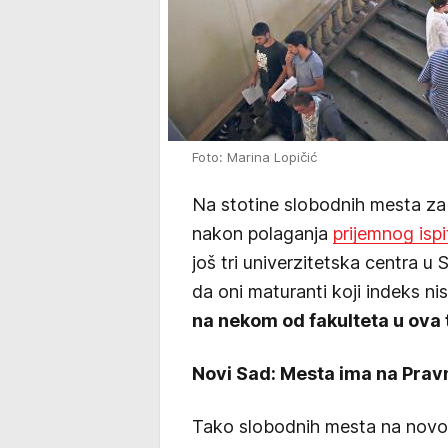
Foto: Marina Lopičić
Na stotine slobodnih mesta za 
nakon polaganja
prijemnog ispi
još tri univerzitetska centra u
da oni maturanti koji indeks ni
na nekom od fakulteta u ova 
Novi Sad: Mesta ima na Pra
Tako slobodnih mesta na novo