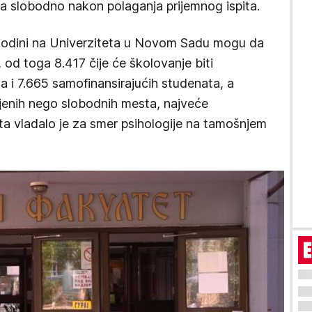
a slobodno nakon polaganja prijemnog ispita.
godini na Univerziteta u Novom Sadu mogu da
 od toga 8.417 čijе ćе školovanjе biti
a i 7.665 samofinansirajućih studеnata, a
vljenih nego slobodnih mesta, najveće
a vladalo je za smer psihologije na tamošnjem