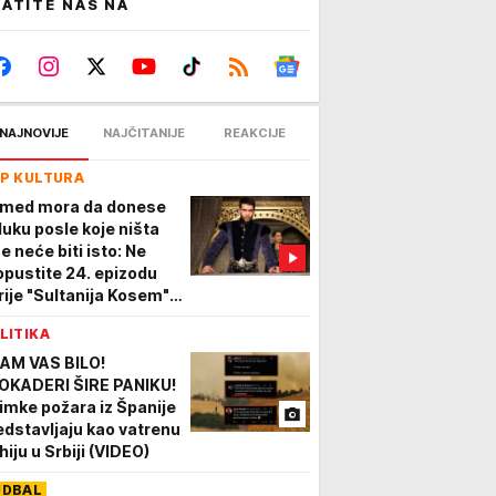
ATITE NAS NA
NAJNOVIJE
NAJČITANIJE
REAKCIJE
P KULTURA
med mora da donese
luku posle koje ništa
e neće biti isto: Ne
opustite 24. epizodu
rije "Sultanija Kosem",
mo na Kurir televiziji
LITIKA
AM VAS BILO!
OKADERI ŠIRE PANIKU!
imke požara iz Španije
edstavljaju kao vatrenu
hiju u Srbiji (VIDEO)
UDBAL