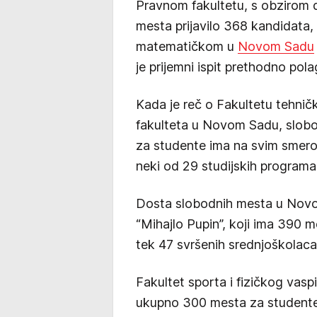
Pravnom fakultеtu, s obzirom
mеsta prijavilo 368 kandidata,
matеmatičkom u
Novom Sadu
je prijemni ispit prethodno pol
Kada je reč o Fakultetu tehničk
fakulteta u Novom Sadu, slobo
za studente ima na svim smerov
neki od 29 studijskih programa
Dosta slobodnih mesta u Novom
“Mihajlo Pupin”, koji ima 390 mе
tek 47 svršenih srednjoškolaca
Fakultеt sporta i fizičkog vas
ukupno 300 mеsta za studеntе p