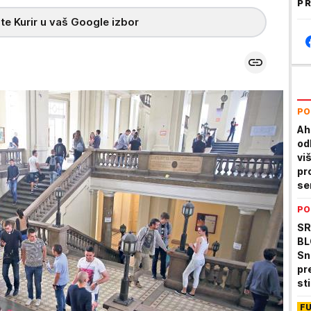
PR
te Kurir u vaš Google izbor
PO
Ah
od
viš
pr
se
sa
PO
SR
BL
Sn
pr
sti
F