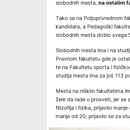
slobodnih mesta,
na ostalim f
Tako se na Poljoprivrednom fak
kandidata, a Pedagoški fakulte
slobodnih mesta dobio svega 5
Slobodnih mesta ima i na stud
Pravnom fakultetu gde je osta
te na Fakultetu sporta i fizičk
studija mesta ima za još 113 po
Mesta na niškim fakultetima im
žele da rade u prosveti, jer se
filizofija i fizika, prijavilo man
manje od 20, prijavilo se za st