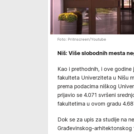
Foto: Pritnscreen/Youtube
Niš: Više slobodnih mesta n
Kao i prethodnih, i ove godine 
fakulteta Univerziteta u Nišu 
prema podacima niškog Univerzi
prijavio se 4.071 svršeni sredn
fakultetima u ovom gradu 4.68
Dok se za upis za studije na 
Građevinskog-arhitektonskog fa