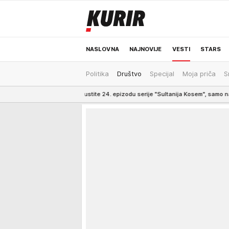
NASLOVNA
NAJNOVIJE
VESTI
STARS
Politika
Društvo
Specijal
Moja priča
S
ODRŽIVA BUDUĆNOST
REGION
NEWS
Ne propustite 24. epizodu serije "Sultanija Kosem", samo na Kurir televiziji
1