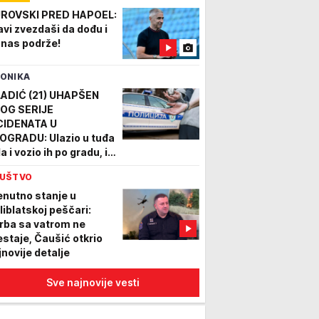
ROVSKI PRED HAPOEL:
avi zvezdaši da dođu i
 nas podrže!
ONIKA
ADIĆ (21) UHAPŠEN
OG SERIJE
CIDENATA U
OGRADU: Ulazio u tuđa
a i vozio ih po gradu, iz
dnog ukrao i TORBICU
UŠTVO
enutno stanje u
liblatskoj peščari:
rba sa vatrom ne
estaje, Čaušić otkrio
jnovije detalje
Sve najnovije vesti