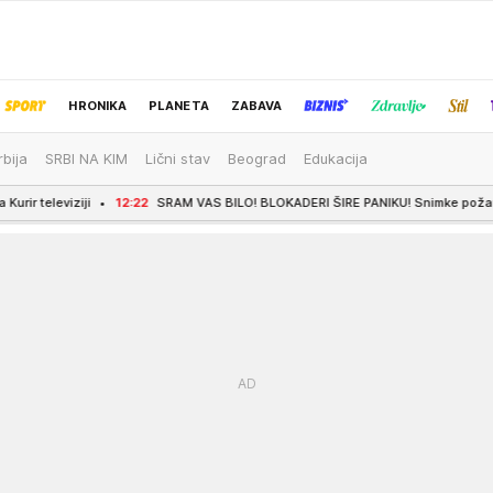
HRONIKA
PLANETA
ZABAVA
rbija
SRBI NA KIM
Lični stav
Beograd
Edukacija
IZBOR UREDNIKA
2:22
SRAM VAS BILO! BLOKADERI ŠIRE PANIKU! Snimke požara iz Španije predstavlja