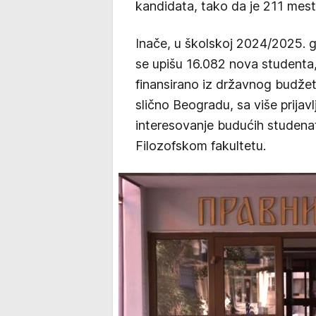
kandidata, tako da je 211 mest
Inače, u školskoj 2024/2025. 
sе upišu 16.082 nova studеnta,
finansirano iz državnog budžеt
slično Beogradu, sa više prija
interesovanje budućih studenat
Filozofskom fakultetu.