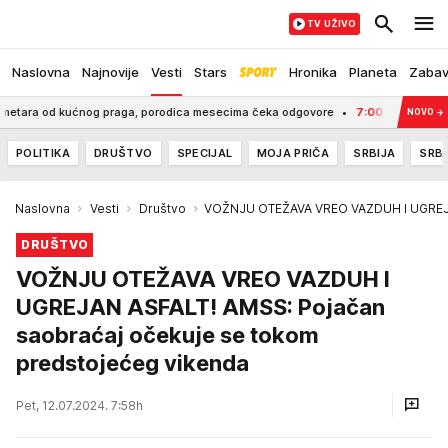
TV UŽIVO
Naslovna
Najnovije
Vesti
Stars
Hronika
Planeta
Zaba
a od kućnog praga, porodica mesecima čeka odgovore
7:00
Drama na grčkom
NOVO
→
POLITIKA
DRUŠTVO
SPECIJAL
MOJA PRIČA
SRBIJA
SRBI
Naslovna
Vesti
Društvo
VOŽNJU OTEŽAVA VREO VAZDUH I UGREJAN
DRUŠTVO
VOŽNJU OTEŽAVA VREO VAZDUH I
UGREJAN ASFALT! AMSS: Pojačan
saobraćaj očekuje se tokom
predstojećeg vikenda
Pet, 12.07.2024. 7:58h