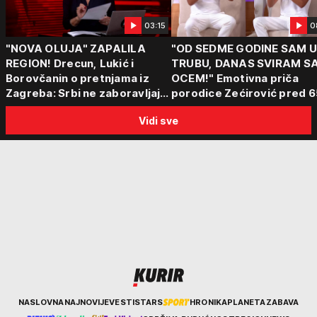
03:15
0
"NOVA OLUJA" ZAPALILA
"OD SEDME GODINE SAM 
REGION! Drecun, Lukić i
TRUBU, DANAS SVIRAM S
Borovčanin o pretnjama iz
OCEM!" Emotivna priča
Zagreba: Srbi ne zaboravljaju
porodice Zećirović pred 6
progon
Sabor trubača u Guči
Vidi sve
Kurir
NASLOVNA
NAJNOVIJE
VESTI
STARS
HRONIKA
PLANETA
ZABAVA