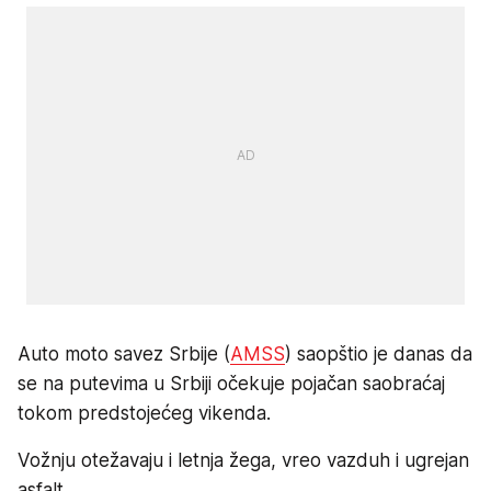
Auto moto savez Srbije (
AMSS
) saopštio je danas da
se na putevima u Srbiji očekuje pojačan saobraćaj
tokom predstojećeg vikenda.
Vožnju otežavaju i letnja žega, vreo vazduh i ugrejan
asfalt.