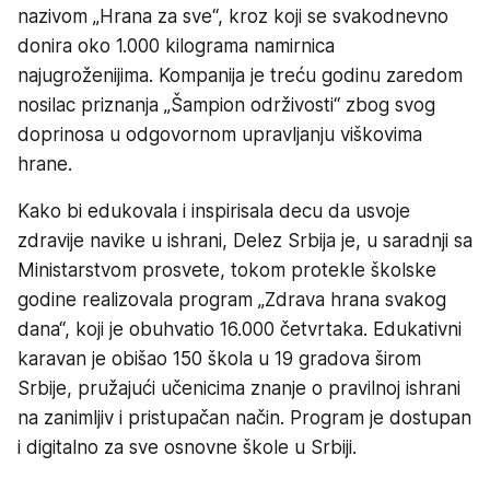
nazivom „Hrana za sve“, kroz koji se svakodnevno
donira oko 1.000 kilograma namirnica
najugroženijima. Kompanija je treću godinu zaredom
nosilac priznanja „Šampion održivosti“ zbog svog
doprinosa u odgovornom upravljanju viškovima
hrane.
Kako bi edukovala i inspirisala decu da usvoje
zdravije navike u ishrani, Delez Srbija je, u saradnji sa
Ministarstvom prosvete, tokom protekle školske
godine realizovala program „Zdrava hrana svakog
dana“, koji je obuhvatio 16.000 četvrtaka. Edukativni
karavan je obišao 150 škola u 19 gradova širom
Srbije, pružajući učenicima znanje o pravilnoj ishrani
na zanimljiv i pristupačan način. Program je dostupan
i digitalno za sve osnovne škole u Srbiji.