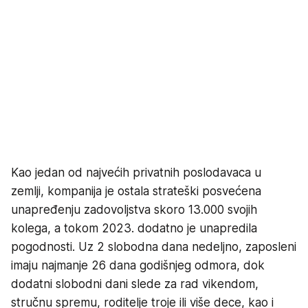
Kao jedan od najvećih privatnih poslodavaca u
zemlji, kompanija je ostala strateški posvećena
unapređenju zadovoljstva skoro 13.000 svojih
kolega, a tokom 2023. dodatno je unapredila
pogodnosti. Uz 2 slobodna dana nedeljno, zaposleni
imaju najmanje 26 dana godišnjeg odmora, dok
dodatni slobodni dani slede za rad vikendom,
stručnu spremu, roditelje troje ili više dece, kao i