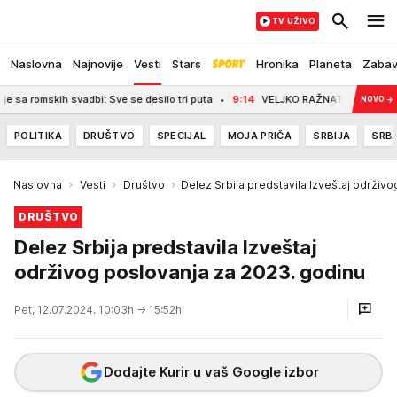
TV UŽIVO
Naslovna
Najnovije
Vesti
Stars
Hronika
Planeta
Zaba
svadbi: Sve se desilo tri puta
9:14
VELJKO RAŽNATOVIĆ MU NIJE PREĆUTAO! 
NOVO
→
POLITIKA
DRUŠTVO
SPECIJAL
MOJA PRIČA
SRBIJA
SRBI
Naslovna
Vesti
Društvo
Delez Srbija predstavila Izveštaj održiv
DRUŠTVO
Delez Srbija predstavila Izveštaj
održivog poslovanja za 2023. godinu
Pet, 12.07.2024. 10:03h
→ 15:52h
Dodajte Kurir u vaš Google izbor