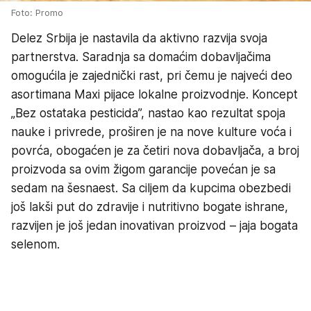
Foto: Promo
Delez Srbija je nastavila da aktivno razvija svoja
partnerstva. Saradnja sa domaćim dobavljačima
omogućila je zajednički rast, pri čemu je najveći deo
asortimana Maxi pijace lokalne proizvodnje. Koncept
„Bez ostataka pesticida”, nastao kao rezultat spoja
nauke i privrede, proširen je na nove kulture voća i
povrća, obogaćen je za četiri nova dobavljača, a broj
proizvoda sa ovim žigom garancije povećan je sa
sedam na šesnaest. Sa ciljem da kupcima obezbedi
još lakši put do zdravije i nutritivno bogate ishrane,
razvijen je još jedan inovativan proizvod – jaja bogata
selenom.