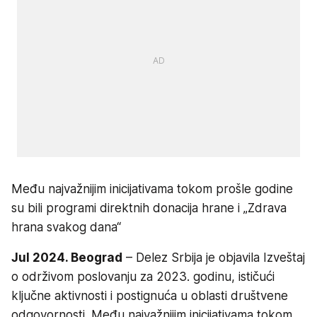
Među najvažnijim inicijativama tokom prošle godine
su bili programi direktnih donacija hrane i „Zdrava
hrana svakog dana“
Jul 2024. Beograd
– Delez Srbija je objavila Izveštaj
o održivom poslovanju za 2023. godinu, ističući
ključne aktivnosti i postignuća u oblasti društvene
odgovornosti. Među najvažnijim inicijativama tokom