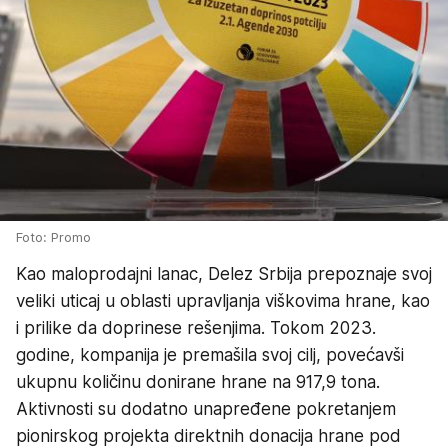
Foto: Promo
Kao maloprodajni lanac, Delez Srbija prepoznaje svoj
veliki uticaj u oblasti upravljanja viškovima hrane, kao
i prilike da doprinese rešenjima. Tokom 2023.
godine, kompanija je premašila svoj cilj, povećavši
ukupnu količinu donirane hrane na 917,9 tona.
Aktivnosti su dodatno unapređene pokretanjem
pionirskog projekta direktnih donacija hrane pod