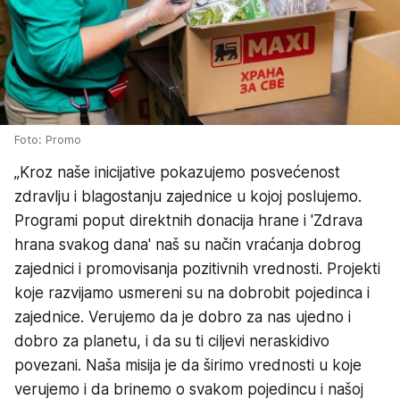
Foto: Promo
„Kroz naše inicijative pokazujemo posvećenost
zdravlju i blagostanju zajednice u kojoj poslujemo.
Programi poput direktnih donacija hrane i 'Zdrava
hrana svakog dana' naš su način vraćanja dobrog
zajednici i promovisanja pozitivnih vrednosti. Projekti
koje razvijamo usmereni su na dobrobit pojedinca i
zajednice. Verujemo da je dobro za nas ujedno i
dobro za planetu, i da su ti ciljevi neraskidivo
povezani. Naša misija je da širimo vrednosti u koje
verujemo i da brinemo o svakom pojedincu i našoj