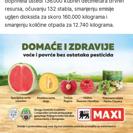
doprinela uštedi 136.000 kubnih decimetara drvnih
resursa, očuvanju 132 stabla, smanjenju emisije
ugljen dioksida za skoro 160.000 kilograma i
smanjenju količine otpada za 12.740 kilograma.