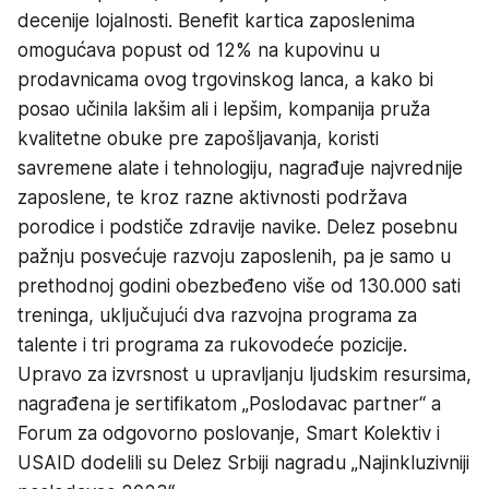
decenije lojalnosti. Benefit kartica zaposlenima
omogućava popust od 12% na kupovinu u
prodavnicama ovog trgovinskog lanca, a kako bi
posao učinila lakšim ali i lepšim, kompanija pruža
kvalitetne obuke pre zapošljavanja, koristi
savremene alate i tehnologiju, nagrađuje najvrednije
zaposlene, te kroz razne aktivnosti podržava
porodice i podstiče zdravije navike. Delez posebnu
pažnju posvećuje razvoju zaposlenih, pa je samo u
prethodnoj godini obezbeđeno više od 130.000 sati
treninga, uključujući dva razvojna programa za
talente i tri programa za rukovodeće pozicije.
Upravo za izvrsnost u upravljanju ljudskim resursima,
nagrađena je sertifikatom „Poslodavac partner“ a
Forum za odgovorno poslovanje, Smart Kolektiv i
USAID dodelili su Delez Srbiji nagradu „Najinkluzivniji