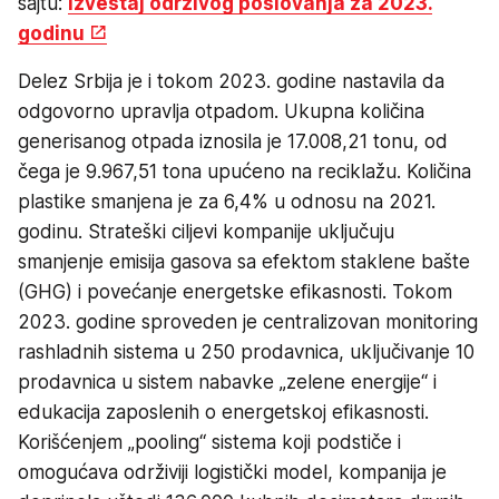
sajtu:
Izveštaj održivog poslovanja za 2023.
godinu
Delez Srbija je i tokom 2023. godine nastavila da
odgovorno upravlja otpadom. Ukupna količina
generisanog otpada iznosila je 17.008,21 tonu, od
čega je 9.967,51 tona upućeno na reciklažu. Količina
plastike smanjena je za 6,4% u odnosu na 2021.
godinu. Strateški ciljevi kompanije uključuju
smanjenje emisija gasova sa efektom staklene bašte
(GHG) i povećanje energetske efikasnosti. Tokom
2023. godine sproveden je centralizovan monitoring
rashladnih sistema u 250 prodavnica, uključivanje 10
prodavnica u sistem nabavke „zelene energije“ i
edukacija zaposlenih o energetskoj efikasnosti.
Korišćenjem „pooling“ sistema koji podstiče i
omogućava održiviji logistički model, kompanija je