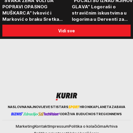
"SVAKA ŽENA VOLI DA
"PUCALI SU IZNAD NJIHOV
POPRAVI OPASNOG
GLAVA" Logoraši o
MUŠKARCA" Ivković i
stravičnim iskustvima u
Marković o braku Sretka
logorima u Derventi za
Kalinića i fenomenu žena koje
emisiju "Puls Srbije vikend
Vidi sve
biraju kriminalce: "Neće sa
"Tada je počela velika
nekim ko nema para"
tortura..."
Kurir
NASLOVNA
NAJNOVIJE
VESTI
STARS
HRONIKA
PLANETA
ZABAVA
ODRŽIVA BUDUĆNOST
REGION
NEWS
Marketing
Kontakt
Impressum
Politika o kolačićima
Arhiva