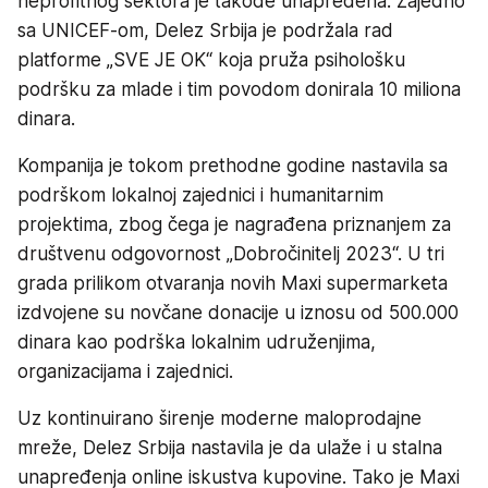
neprofitnog sektora je takođe unapređena. Zajedno
sa UNICEF-om, Delez Srbija je podržala rad
platforme „SVE JE OK“ koja pruža psihološku
podršku za mlade i tim povodom donirala 10 miliona
dinara.
Kompanija je tokom prethodne godine nastavila sa
podrškom lokalnoj zajednici i humanitarnim
projektima, zbog čega je nagrađena priznanjem za
društvenu odgovornost „Dobročinitelj 2023“. U tri
grada prilikom otvaranja novih Maxi supermarketa
izdvojene su novčane donacije u iznosu od 500.000
dinara kao podrška lokalnim udruženjima,
organizacijama i zajednici.
Uz kontinuirano širenje moderne maloprodajne
mreže, Delez Srbija nastavila je da ulaže i u stalna
unapređenja online iskustva kupovine. Tako je Maxi