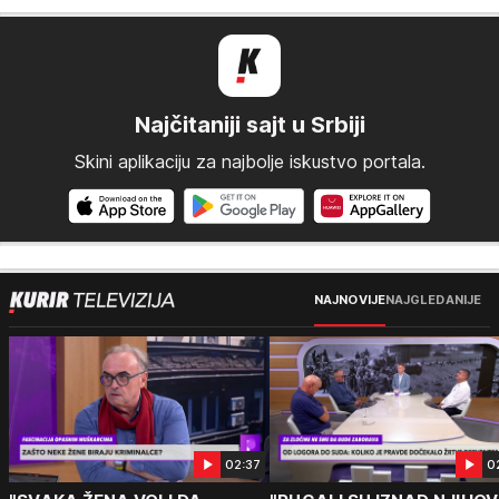
Najčitaniji sajt u Srbiji
Skini aplikaciju za najbolje iskustvo portala.
NAJNOVIJE
NAJGLEDANIJE
02:37
0