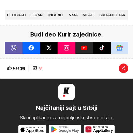
BEOGRAD
LEKARI
INFARKT
VMA
MLADI
SRČANI UDAR
Budi deo Kurir zajednice.
Reaguj
8
Najčitaniji sajt u Srbiji
Skini aplikaciju za najbolje iskustvo portala.