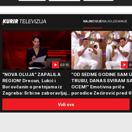
NAJNOVIJE
NAJGLEDANIJE
03:15
0
"NOVA OLUJA" ZAPALILA
"OD SEDME GODINE SAM 
REGION! Drecun, Lukić i
TRUBU, DANAS SVIRAM S
Borovčanin o pretnjama iz
OCEM!" Emotivna priča
Zagreba: Srbi ne zaboravljaju
porodice Zećirović pred 6
progon
Sabor trubača u Guči
Vidi sve