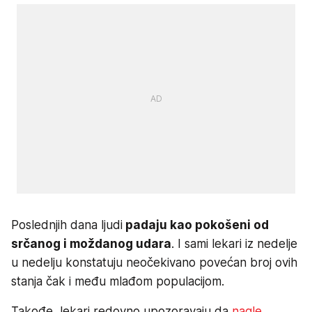
Poslednjih dana ljudi
padaju kao pokošeni od
srčanog i moždanog udara
. I sami lekari iz nedelje
u nedelju konstatuju neočekivano povećan broj ovih
stanja čak i među mlađom populacijom.
Takođe, lekari redovno upozoravaju da
nagle