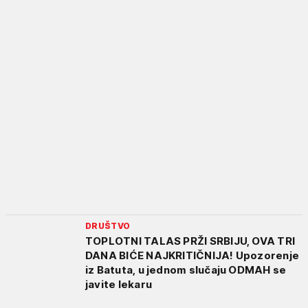
DRUŠTVO
TOPLOTNI TALAS PRŽI SRBIJU, OVA TRI
DANA BIĆE NAJKRITIČNIJA! Upozorenje
iz Batuta, u jednom slučaju ODMAH se
javite lekaru