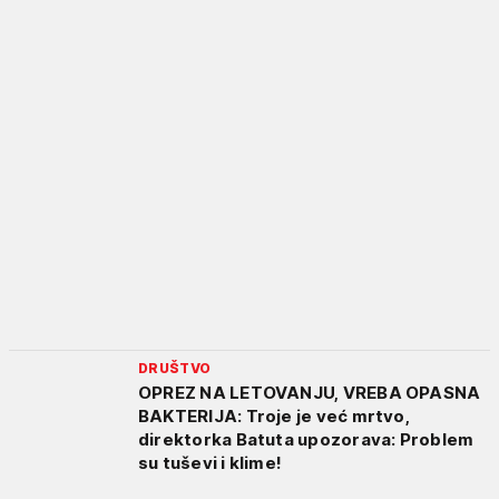
DRUŠTVO
OPREZ NA LETOVANJU, VREBA OPASNA
BAKTERIJA: Troje je već mrtvo,
direktorka Batuta upozorava: Problem
su tuševi i klime!