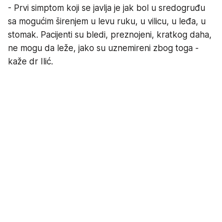
- Prvi simptom koji se javlja je jak bol u sredogruđu
sa mogućim širenjem u levu ruku, u vilicu, u leđa, u
stomak. Pacijenti su bledi, preznojeni, kratkog daha,
ne mogu da leže, jako su uznemireni zbog toga -
kaže dr Ilić.