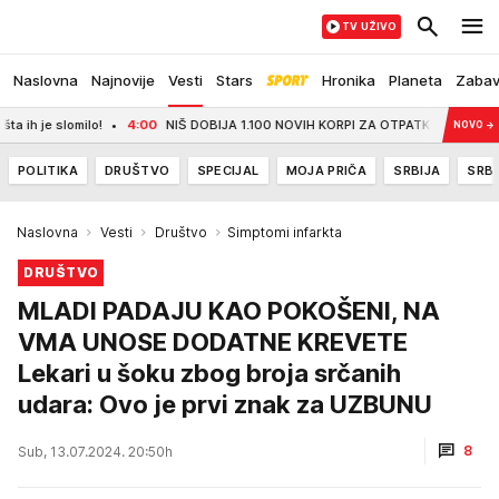
TV UŽIVO
Naslovna
Najnovije
Vesti
Stars
Hronika
Planeta
Zaba
e slomilo!
4:00
NIŠ DOBIJA 1.100 NOVIH KORPI ZA OTPATKE: Do jeseni stižu 
NOVO
→
POLITIKA
DRUŠTVO
SPECIJAL
MOJA PRIČA
SRBIJA
SRBI
Naslovna
Vesti
Društvo
Simptomi infarkta
DRUŠTVO
MLADI PADAJU KAO POKOŠENI, NA
VMA UNOSE DODATNE KREVETE
Lekari u šoku zbog broja srčanih
udara: Ovo je prvi znak za UZBUNU
8
Sub, 13.07.2024. 20:50h