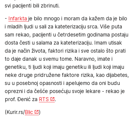
svi pacijenti bili zbrinuti.
-
Infarkta
je bilo mnogo i moram da kažem da je bilo
i mladih ljudi u sali za kateterizaciju srca. Više puta
sam rekao, pacijenti u četrdesetim godinama postaju
dosta česti u salama za kateterizaciju. Imam utisak
da je način života, faktori rizika i sve ostalo što prati
to daje danak u svemu tome. Naravno, imate i
genetiku, ti ljudi koji imaju genetiku ili ljudi koji imaju
neke druge pridružene faktore rizika, kao dijabetes,
su u posebnoj opasnosti i apelujemo da oni budu
oprezni i da češće posećuju svoje lekare - rekao je
prof. Đenić za
RTS
.
(Kurir.rs/
Blic
)