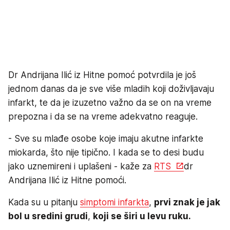
Dr Andrijana Ilić iz Hitne pomoć potvrdila je još
jednom danas da je sve više mladih koji doživljavaju
infarkt, te da je izuzetno važno da se on na vreme
prepozna i da se na vreme adekvatno reaguje.
- Sve su mlađe osobe koje imaju akutne infarkte
miokarda, što nije tipično. I kada se to desi budu
jako uznemireni i uplašeni - kaže za
RTS
dr
Andrijana Ilić iz Hitne pomoći.
Kada su u pitanju
simptomi infarkta
,
prvi znak je jak
bol u sredini grudi
,
koji se širi u levu ruku.