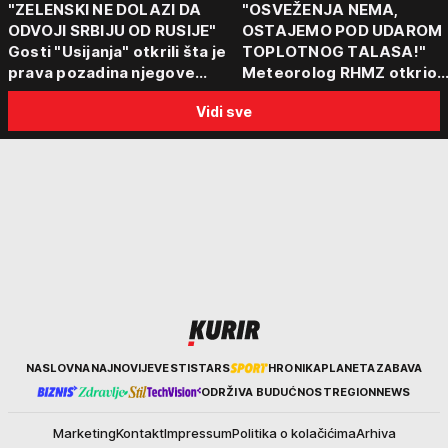
"ZELENSKI NE DOLAZI DA
"OSVEŽENJA NEMA,
ODVOJI SRBIJU OD RUSIJE"
OSTAJEMO POD UDAROM
Gosti "Usijanja" otkrili šta je
TOPLOTNOG TALASA!"
prava pozadina njegove
Meteorolog RHMZ otkrio
posete Beogradu
kakvo vreme nas čeka do
Vidi sve
kraja avgusta
Kurir
NASLOVNA
NAJNOVIJE
VESTI
STARS
HRONIKA
PLANETA
ZABAVA
ODRŽIVA BUDUĆNOST
REGION
NEWS
Marketing
Kontakt
Impressum
Politika o kolačićima
Arhiva