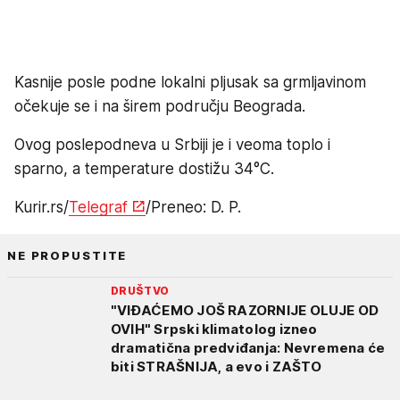
Kasnije posle podne lokalni pljusak sa grmljavinom
očekuje se i na širem području Beograda.
Ovog poslepodneva u Srbiji je i veoma toplo i
sparno, a temperature dostižu 34°C.
Kurir.rs/
Telegraf
/Preneo: D. P.
NE PROPUSTITE
DRUŠTVO
"VIĐAĆEMO JOŠ RAZORNIJE OLUJE OD
OVIH" Srpski klimatolog izneo
dramatična predviđanja: Nevremena će
biti STRAŠNIJA, a evo i ZAŠTO