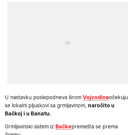
U nastavku poslepodneva širom
Vojvodine
očekuju
se lokalni pljuskovi sa grmljavinom,
naročito u
Bačkoj i u Banatu.
Grmljavinski sistem iz
Bačke
premešta se prema
Sremu.