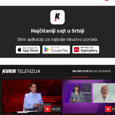
Najčitaniji sajt u Srbiji
Skini aplikaciju za najbolje iskustvo portala.
NAJNOVIJE
NAJGLEDANIJE
03:20
0