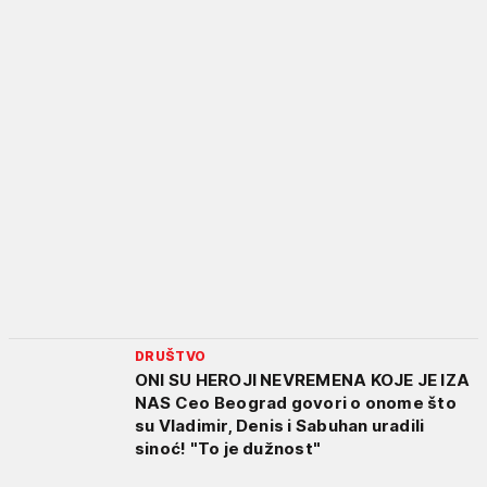
DRUŠTVO
ONI SU HEROJI NEVREMENA KOJE JE IZA
NAS Ceo Beograd govori o onome što
su Vladimir, Denis i Sabuhan uradili
sinoć! "To je dužnost"