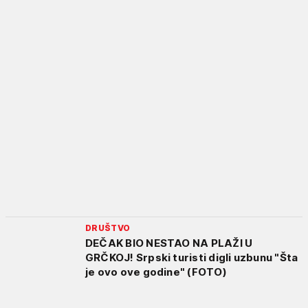
DRUŠTVO
DEČAK BIO NESTAO NA PLAŽI U
GRČKOJ! Srpski turisti digli uzbunu "Šta
je ovo ove godine" (FOTO)