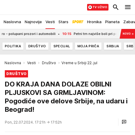
TV UŽIVO
Naslovna
Najnovije
Vesti
Stars
Hronika
Planeta
Zaba
olupani prozori i automobili
10:15
Petni trn najviše boli pri prvim jutarnjim
NOVO
→
POLITIKA
DRUŠTVO
SPECIJAL
MOJA PRIČA
SRBIJA
SRBI
Naslovna
Vesti
Društvo
Vreme u Srbiji 22. jul
DRUŠTVO
DO KRAJA DANA DOLAZE OBILNI
PLJUSKOVI SA GRMLJAVINOM:
Pogodiće ove delove Srbije, na udaru i
Beograd!
Pon, 22.07.2024. 17:21h
→ 17:52h