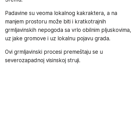
Padavine su veoma lokalnog kakraktera, a na
manjem prostoru može biti i kratkotrajnih
grmljavinskih nepogoda sa vrlo obilnim pljuskovima,
uz jake gromove i uz lokalnu pojavu grada.
Ovi grmljavinski procesi premeštaju se u
severozapadnoj visinskoj struji.