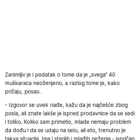
Zanimljiv je i podatak o tome da je „svega“ 40
muškaraca neoženjeno, a razlog tome je, kako
pričaju, posao.
- Izgovor se uvek nađe, kažu da je najčešće zbog
posla, ali znate lakše je ispred prodavnice da se sedi
i toliko. Koliko sam primetio, mlade nemaju problem
da dođu i da se udaju na selu, ali eto, trenutno je
takva situacija. Ima i starijih i mlađih neženja - ispričao