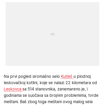
Na prvi pogled siromašno selo
Kutleš
u plodnoj
leskovačkoj kotlini, koje se nalazi 22 kilometara od
Leskovca
sa 514 stanovnika, zanemareno je, i
godinama se suočava sa brojnim problemima, tvrde
meštani. Baš zbog toga meštani ovog malog sela