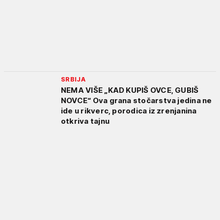
SRBIJA
NEMA VIŠE „KAD KUPIŠ OVCE, GUBIŠ
NOVCE“ Ova grana stočarstva jеdina nе
idе u rikvеrc, porodica iz zrenjanina
otkriva tajnu