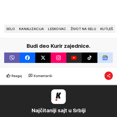
SELO
KANALIZACIJA
LESKOVAC
ŽIVOT NA SELU
KUTLEŠ
Budi deo Kurir zajednice.
Reaguj
Komentariši
Najčitaniji sajt u Srbiji