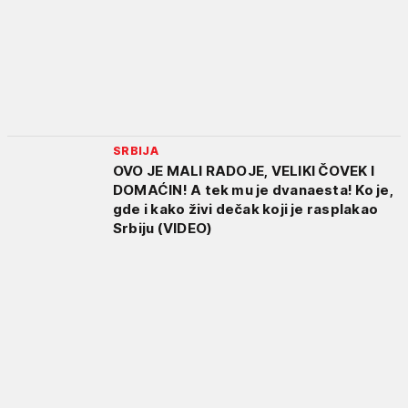
SRBIJA
OVO JE MALI RADOJE, VELIKI ČOVEK I
DOMAĆIN! A tek mu je dvanaesta! Ko je,
gde i kako živi dečak koji je rasplakao
Srbiju (VIDEO)