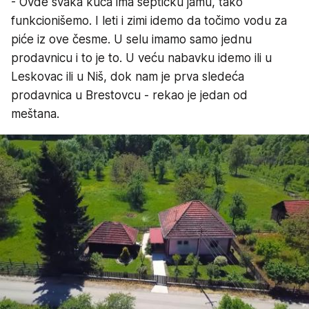
- Ovde svaka kuća ima septičku jamu, tako
funkcionišemo. I leti i zimi idemo da točimo vodu za
piće iz ove česme. U selu imamo samo jednu
prodavnicu i to je to. U veću nabavku idemo ili u
Leskovac ili u Niš, dok nam je prva sledeća
prodavnica u Brestovcu - rekao je jedan od
meštana.