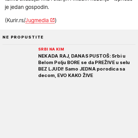
je jedan gospodin.
(Kurir.rs/
Jugmedia
)
NE PROPUSTITE
SRBI NA KIM
NEKADA RAJ, DANAS PUSTOŠ: Srbi u
Belom Polju BORE se da PREŽIVE u selu
BEZ LJUDI! Samo JEDNA porodica sa
decom, EVO KAKO ŽIVE