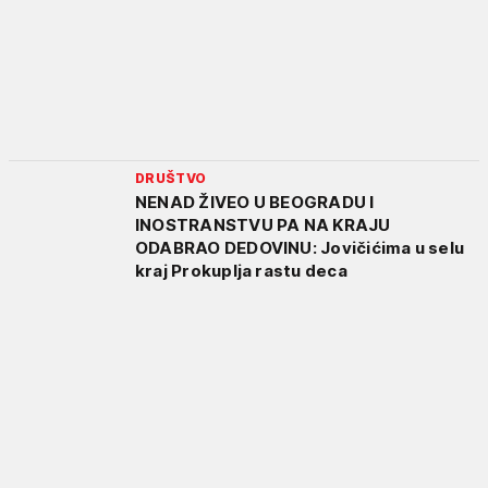
DRUŠTVO
NENAD ŽIVEO U BEOGRADU I
INOSTRANSTVU PA NA KRAJU
ODABRAO DEDOVINU: Jovičićima u selu
kraj Prokuplja rastu deca