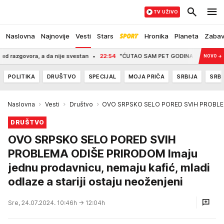
TV UŽIVO
Naslovna
Najnovije
Vesti
Stars
Hronika
Planeta
Zaba
ora, a da nije svestan
22:54
"ĆUTAO SAM PET GODINA, MOLIO ME JE DA PRIZN
NOVO
→
POLITIKA
DRUŠTVO
SPECIJAL
MOJA PRIČA
SRBIJA
SRBI
Naslovna
Vesti
Društvo
OVO SRPSKO SELO PORED SVIH PROBLEMA OD
DRUŠTVO
OVO SRPSKO SELO PORED SVIH
PROBLEMA ODIŠE PRIRODOM Imaju
jednu prodavnicu, nemaju kafić, mladi
odlaze a stariji ostaju neoženjeni
Sre, 24.07.2024. 10:46h
→ 12:04h