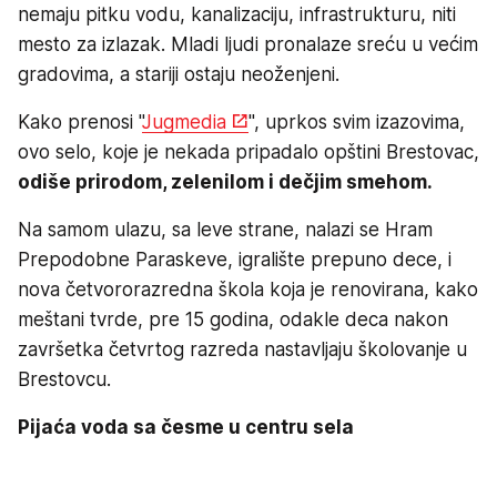
nemaju pitku vodu, kanalizaciju, infrastrukturu, niti
mesto za izlazak. Mladi ljudi pronalaze sreću u većim
gradovima, a stariji ostaju neoženjeni.
Kako prenosi "
Jugmedia
", uprkos svim izazovima,
ovo selo, koje je nekada pripadalo opštini Brestovac,
odiše prirodom, zelenilom i dečjim smehom.
Na samom ulazu, sa leve strane, nalazi se Hram
Prepodobne Paraskeve, igralište prepuno dece, i
nova četvororazredna škola koja je renovirana, kako
meštani tvrde, pre 15 godina, odakle deca nakon
završetka četvrtog razreda nastavljaju školovanje u
Brestovcu.
Pijaća voda sa česme u centru sela