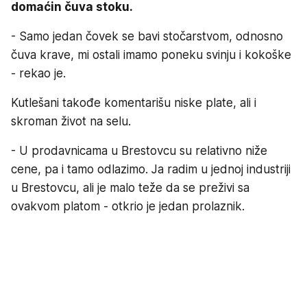
domaćin čuva stoku.
- Samo jedan čovek se bavi stočarstvom, odnosno
čuva krave, mi ostali imamo poneku svinju i kokoške
- rekao je.
Kutlešani takođe komentarišu niske plate, ali i
skroman život na selu.
- U prodavnicama u Brestovcu su relativno niže
cene, pa i tamo odlazimo. Ja radim u jednoj industriji
u Brestovcu, ali je malo teže da se preživi sa
ovakvom platom - otkrio je jedan prolaznik.