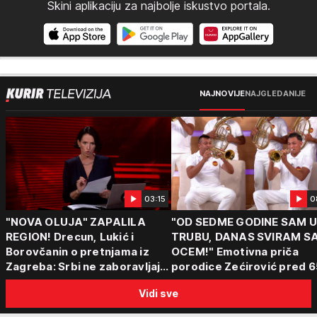
Skini aplikaciju za najbolje iskustvo portala.
NAJNOVIJE
NAJGLEDANIJE
03:15
0
"NOVA OLUJA" ZAPALILA
"OD SEDME GODINE SAM 
REGION! Drecun, Lukić i
TRUBU, DANAS SVIRAM S
Borovčanin o pretnjama iz
OCEM!" Emotivna priča
Zagreba: Srbi ne zaboravljaju
porodice Zećirović pred 6
progon
Sabor trubača u Guči
Vidi sve