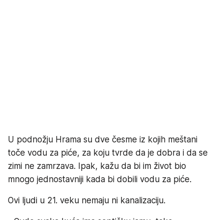
U podnožju Hrama su dve česme iz kojih meštani
toče vodu za piće, za koju tvrde da je dobra i da se
zimi ne zamrzava. Ipak, kažu da bi im život bio
mnogo jednostavniji kada bi dobili vodu za piće.
Ovi ljudi u 21. veku nemaju ni kanalizaciju.