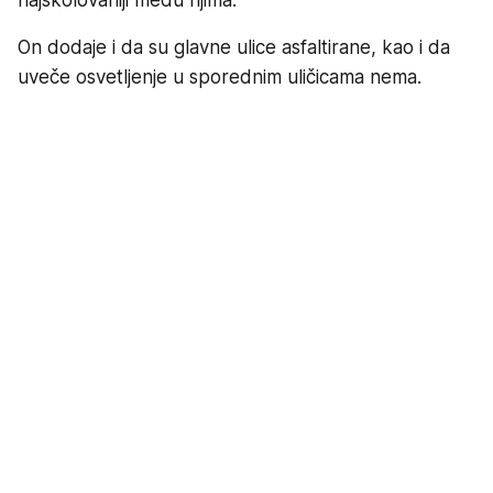
najškolovaniji među njima.
On dodaje i da su glavne ulice asfaltirane, kao i da
uveče osvetljenje u sporednim uličicama nema.