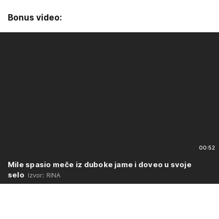
Bonus video:
00:52
Mile spasio meče iz duboke jame i doveo u svoje
selo
Izvor: RINA